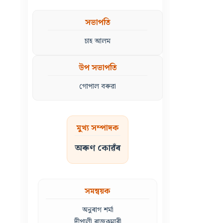
সভাপতি
চাহ আলম
উপ সভাপতি
গোপাল বৰুৱা
মুখ্য সম্পাদক
অৰুণ কোৱঁৰ
সমন্বয়ক
অনুৰাগ শৰ্মা
দীপালী ৰাজকুমাৰী