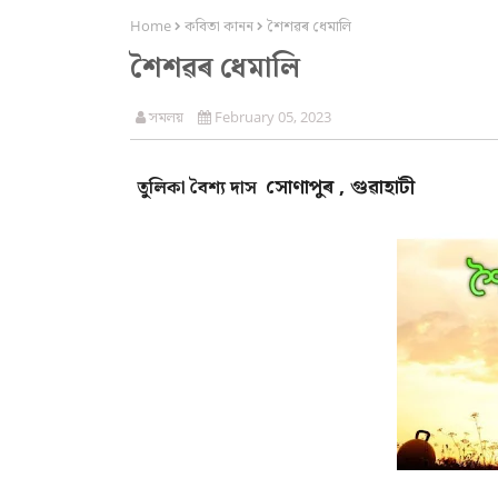
Home
কবিতা কানন
শৈশৱৰ ধেমালি
শৈশৱৰ ধেমালি
সমলয়
February 05, 2023
সোণাপুৰ , গুৱাহাটী
তুলিকা বৈশ্য দাস