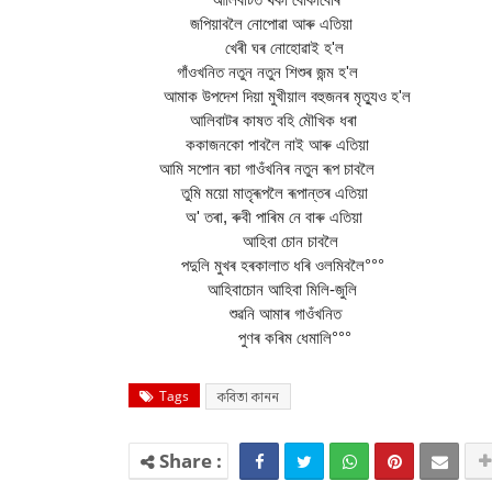
জপিয়াবলৈ নোপোৱা আৰু এতিয়া
খেৰী ঘৰ নোহোৱাই হ'ল
গাঁওখনিত নতুন নতুন শিশুৰ জন্ম হ'ল
‌ আমাক উপদেশ দিয়া মুখীয়াল বহুজনৰ মৃত্যুও হ'ল
আলিবাটৰ কাষত বহি মৌখিক ধৰা
ককাজনকো পাবলৈ নাই আৰু এতিয়া
আমি সপোন ৰচা গাওঁখনিৰ নতুন ৰূপ চাবলৈ
তুমি ময়ো মাতৃৰূপলৈ ৰূপান্তৰ এতিয়া
অ' তৰা, ৰুবী পাৰিম নে বাৰু এতিয়া
আহিবা চোন চাবলৈ
পদুলি মুখৰ হৰকালাত ধৰি ওলমিবলৈ°°°
আহিবাচোন আহিবা মিলি-জুলি
শুৱনি আমাৰ গাওঁখনিত
পুণৰ কৰিম ধেমালি°°°
Tags
কবিতা কানন