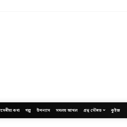
সেৰীয়া কথা
গল্প
উপন্যাস
সমলয় আখল
গ্ৰন্থ সৌৰভ
কুইজ