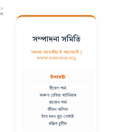
R
িতা
সম্পাদনা সমিতি
'সমলয়' মাহেকীয়া ই-আলোচনী |
www.somoloy.org
উপদেষ্টা
বীৰেণ শৰ্মা
অৰুণা চেতিয়া খাটনিয়াৰ
ৰাজেন শৰ্মা
জীৱন কলিতা
ইলা মহন বুঢ়া গোহাঁই
ৰঞ্জিত চুতীয়া