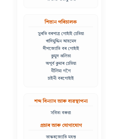
শিতান পৰিচালক
সুৰভি বৰপাত্ৰ গোহাঁই চেতিয়া
খাদিমুদ্দিন আহমেদ
দীপজ্যোতি বৰ গোহাঁই
কুমুদ কলিতা
অপূৰ্ব কুমাৰ চেতিয়া
নীলিমা গগৈ
চাইনী বৰগোহাঁই
শব্দ বিন্যাস আৰু ব্যৱস্থাপনা
সবিতা বৰুৱা
প্ৰচাৰ আৰু যোগাযোগ
ভাস্কৰজ্যোতি মহন্ত