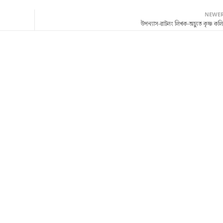
NEWE
উপন্যাস-ৱাটলং লিখক-অচ্যুত কৃষ্ণ কল