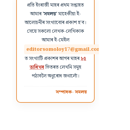
প্ৰতি ইংৰাজী মাহৰ প্ৰথম সপ্তাহত
আমাৰ
'সমলয়'
মাহেকীয়া ই-
আলোচনীৰ সংখ্যাবোৰ প্ৰকাশ হ'ব।
সেয়ে সকলো লেখক-লেখিকাক
আমাৰ ই-মেইল
editorsomoloy17@gmail.com
ত সংখ্যাটি প্ৰকাশৰ আগৰ মাহৰ
২৫
তাৰিখৰ
ভিতৰত লেখনি সমূহ
পঠাবলৈ অনুৰোধ জনালোঁ।
সম্পাদক- সমলয়