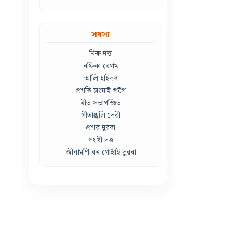
সদস্য
নিৰু দত্ত
ৰফিকা বেগম
আলি হাইদৰ
প্ৰগতি চাংমাই গগৈ
ৰীত সভাপণ্ডিত
গীতাঞ্জলি দেৱী
প্ৰণৱ দুৱৰা
পংখী দত্ত
জীনামণি বৰ গোহাঁই দুৱৰা