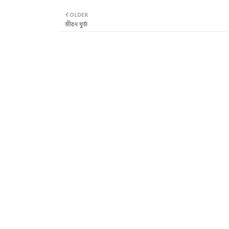
OLDER
জীৱন যুজঁ