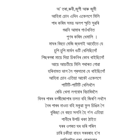
অ' তৰা,ৰুবী,জুপী আৰু জুমী
আহিবা চোন এদিন একেলগে মিলি
পাৰ কৰিম সময় অলপ স্মৃতি সুৱৰি
শুৱনি আমাৰ গাওঁখনিত
পুণৰ কৰিম ধেমালি ।
মাঘৰ বিহুত মেজি জ্বলাই আহোঁতে যে
চুপি চুপি মাৰ্বল গুটি খেলিছিলোঁ
পিছৰপৰা মায়ে দিয়া চিকনিৰ কোব খাইছিলোঁ
আয়ে আয়তীয়ে মিলি পথাৰত গোৱা
হৰিনামত ভাগ লৈ প্ৰসাদো যে খাইছিলোঁ
আহিবা চোন এতিয়া আকৌ একেলগে
পাটিটি-পাটিটি খেলিবলৈ
ৰেডি খেলা লগবোৰ বিচাৰিবলৈ
বিলৰ পাৰৰ বগৰীজোপাৰ তলত বহি জিৰণি লবলৈ
নৈৰ পাৰৰ নাওত বহি মকুৱা ফুল চিঙিম গৈ
বুজিছা নে বহুত সলনি হৈ গ'ল এতিয়া
পানীৰে উপচি থকা ঠাইত
ঘৰৰ ওপৰত ঘৰ ভৰি পৰিল
চাৰি চকীয়া বাহন সৰবৰাহ হ'ল
আলিবাটত থকা বোকাবোৰ