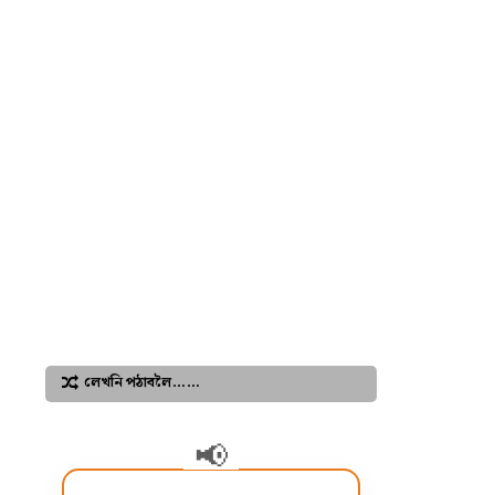
লেখনি পঠাবলৈ……