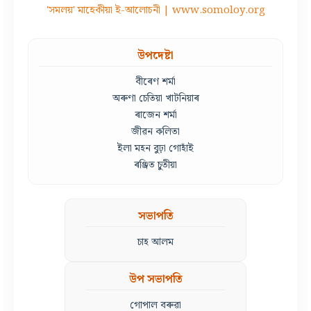
'সমলয়' মাহেকীয়া ই-আলোচনী | www.somoloy.org
উপদেষ্টা
বীৰেণ শৰ্মা
অৰুণা চেতিয়া খাটনিয়াৰ
ৰাজেন শৰ্মা
জীৱন কলিতা
ইলা মহন বুঢ়া গোহাঁই
ৰঞ্জিত চুতীয়া
সভাপতি
চাহ আলম
উপ সভাপতি
গোপাল বৰুৱা