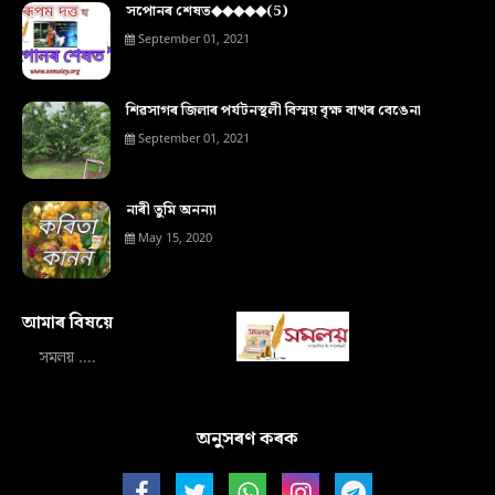
সপোনৰ শেষত◆◆◆◆◆(5)
September 01, 2021
শিৱসাগৰ জিলাৰ পৰ্যটনস্থলী বিস্ময় বৃক্ষ বাখৰ বেঙেনা
September 01, 2021
নাৰী তুমি অনন্যা
May 15, 2020
আমাৰ বিষয়ে‍
সমলয় ....
অনুসৰণ কৰক