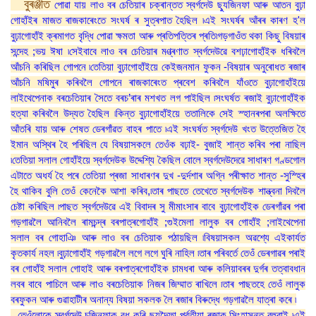
বুৰঞ্জীত
পোৱা যায় লাও বৰ চেতিয়াৰ চক্ৰান্তত স্বৰ্গদেউ ছ্যুজিনফা আৰু আতন বুঢ়া
গোহাঁইৰ মাজত ৰাজকাৰেংতে সংঘৰ্ষ ৰ সুত্ৰপাত হৈছিল ৷এই সংঘৰ্ষৰ আঁৰৰ কাৰণ হ'ল
বুঢ়াগোহাঁই ক্ৰমাগত বৃদ্ধি পোৱা ক্ষমতা আৰু প্ৰতিপত্তিৰ প্ৰতি৷গড়গাওঁত থকা কিছু বিষয়াৰ
সন্দেহ ;ভয় ঈষা ৷সেইবাবে লাও বৰ চেতিয়াৰ মণ্ত্ৰণাত স্বৰ্গদেউৱে বশঢ়াগোহাঁইক ধৰিবলৈ
আঁচনি কৰিছিল গোপনে ৷তেতিয়া বুঢ়াগোহাঁইয়ে কেইজনমান ফুকন -বিষয়াৰ অনুৰোধত ৰজাৰ
আঁচনি মষিমুৰ কৰিবলৈ গোপনে ৰাজকাৰেংত প্ৰবেশ কৰিবলৈ যাঁওতে বুঢ়াগোহাঁইয়ে
লাইথেপেনাক বৰচেতিয়াৰ সৈতে বৰচ’ৰাৰ মশখত লগ পাইছিল ৷সংঘৰ্ষত ৰজাই বুঢ়াগোহাঁইক
হত্যা কৰিবলৈ উদ্যত হৈছিল ৷কিন্ত বুঢ়াগোহাঁইয়ে ততালিকে সেই স্হানৰপৰা অলক্ষিতে
আঁতৰি যায় আৰু শেষত ডেৰগাঁৱত বাহৰ পাতে ৷এই সংঘৰ্ষত স্বৰ্গদেউ খংত উত্তেজিত হৈ
ইমান অস্থিৰ হৈ পৰিছিল যে বিষয়াসকলে তেওঁক বঢ়াই- বুজাই শান্ত কৰিব পৰা নাছিল
৷তেতিয়া সলাল গোহাঁইয়ে স্বৰ্গদেউক উদ্দেশ্যি কৈছিল বোলে স্বৰ্গদেউদেৱে সাধাৰণ গণ্ডগোল
এটাতে অধৰ্য হৈ পৰে তেতিয়া প্ৰজা সাধাৰণৰ দুখ -দুৰ্দশাৰ অগ্নি পৰীক্ষাত শান্ত -সুস্হিৰ
হৈ থাকিব বুলি তেওঁ কেনেকৈ আশা কৰিব,৷তাৰ পাছতে তেখেতে স্বৰ্গদেউক শান্ত্বনা দিবলৈ
চেষ্টা কৰিছিল ৷পাছত স্বৰ্গদেউৱে এই বিবাদৰ সু মীমাংসাৰ বাবে বুঢ়াগোহাঁইক ডেৰগাঁৱৰ পৰা
গড়গাৱলৈ আনিবলৈ ৰামচন্দ্ৰ বৰপাত্ৰগোহাঁই ;গুইমেলা লালুক বৰ গোহাঁই ;লাইথেপেনা
সলাল বৰ গোহাঞি আৰু লাও বৰ চেতিয়াক পঠায়ছিল ৷বিষয়াসকল অৱশ্যে এইকাৰ্যত
কৃতকাৰ্য নহল ৷বুঢ়াগোহাঁই গড়গাৱলৈ লগে লগে ঘুৰি নাহিল ৷তাৰ পৰিবৰ্তে তেওঁ ডেৰগাৱৰ পৰাই
বৰ গোহাঁই সলাল গোহাই আৰু বৰপাত্ৰগোহাঁইক চামধৰা আৰু কলিয়াবৰৰ দুৰ্গৰ তত্বাবধান
লবৰ বাবে পাচিলে আৰু লাও বৰচেতিয়াক নিজৰ জিম্মাত ৰাখিলে ৷তাৰ পাছতহে তেওঁ লালুক
বৰফুকন আৰু গুৱাহাটীৰ অনান্য বিষয়া সকলক লৈ ৰজাৰ বিৰুদ্ধে গড়গাৱলৈ যাত্ৰা কৰে ৷
তেওঁলোকে স্বৰ্গদেউ চুজিনফাক বধ কৰি ছ্যুদৈফা পৰ্বতীয়া ৰজাক সিংহাসনত বহুৱাই ৷এই