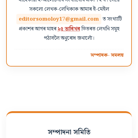
মাহেকীয়া ই-আলোচনীৰ সংখ্যাবোৰ প্ৰকাশ হ'ব। সেয়ে
সকলো লেখক-লেখিকাক আমাৰ ই-মেইল
editorsomoloy17@gmail.com
ত সংখ্যাটি
প্ৰকাশৰ আগৰ মাহৰ
২৫ তাৰিখৰ
ভিতৰত লেখনি সমূহ
পঠাবলৈ অনুৰোধ জনালোঁ।
সম্পাদক- সমলয়
সম্পাদনা সমিতি