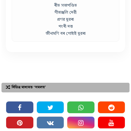
ৰীত সভাপণ্ডিত
গীতাঞ্জলি দেৱী
প্ৰণৱ দুৱৰা
পংখী দত্ত
জীনামণি বৰ গোহাঁই দুৱৰা
বিভিন্ন মাধ্যমত ‘সমলয়’