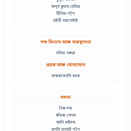
অপূৰ্ব কুমাৰ চেতিয়া
নীলিমা গগৈ
চাইনী বৰগোহাঁই
শব্দ বিন্যাস আৰু ব্যৱস্থাপনা
সবিতা বৰুৱা
প্ৰচাৰ আৰু যোগাযোগ
ভাস্কৰজ্যোতি মহন্ত
সদস্য
নিৰু দত্ত
ৰফিকা বেগম
আলি হাইদৰ
প্ৰগতি চাংমাই গগৈ