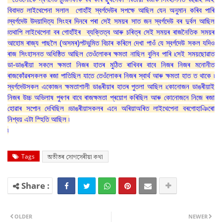
বিবাদত লাইথেপেনা সলাল গোহাঁই স্বৰ্গদেউৰ সপক্ষে আছিল যেন অনুমান কৰিব পাৰি
৷স্বৰ্গদেউ উদয়াদিত্য সিংহৰ দিনৰে পৰা সেই সময়ৰ সাত জন স্বৰ্গদেউ বৰ দুৰ্বল আছিল
৷তথাপি লাইথেপেনা বৰ গোহাঁইৰ ব্যক্তিত্ব আৰু চৰিত্ৰ সেই সময়ৰ ৰাজনৈতিক সময়ৰ
আহোম ৰাজ্য পাছলৈ (অসমৰ)পটভুমিত বিচাৰ কৰিলে দেখা পাওঁ যে স্বৰ্গদেউ সকল যদিও
ৰাজ সিংহাসনত অধিষ্ঠিত আছিল তেওঁলোকৰ ক্ষমতা নাছিল বুলিব পাৰি ৷সেই সময়ছোৱাত
ডা-ডাঙৰীয়া সকলে ক্ষমতা নিজৰ হাতৰ মুঠিত ৰাখিবৰ বাবে নিজৰ নিজৰ মনোনীত
ৰাজকোঁৱৰসকলক ৰজা পাতিছিল যাতে তেওঁলোকৰ নিজৰ স্বাৰ্থ আৰু ক্ষমতা হাত ত থাকে ৷
স্বৰ্গদেউসকল একোজন ক্ষমতাশালী ডাঙৰীয়াৰ হাতৰ পুতলা আছিল ৷কোনোজন ডাঙৰীয়াই
নিজৰ উচ্চ অভিলাষ পুৰণৰ বাবে ৰাজক্ষমতা প্ৰয়োগ কৰিছিল আৰু কোনোজনে নিজে ৰজা
হোৱাৰ সপোন দেখিছিল ৷ডাঙৰীয়াসকলৰ এনে অৰিয়াঅৰিত লাইথেপেনা বৰগোহাঞিৰো
নিশ্বয় এটা স্হিতি আছিল ৷
৷
Tags
অতীতৰ সোণসেৰীয়া কথা
OLDER
NEWER