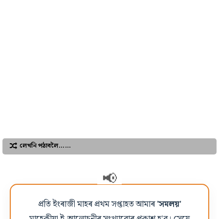
লেখনি পঠাবলৈ……
প্ৰতি ইংৰাজী মাহৰ প্ৰথম সপ্তাহত আমাৰ
'সমলয়'