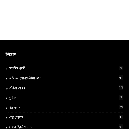
শিতান
9
অকণিৰ ধৰণী
47
অতীতৰ সোণসেৰীয়া কথা
440
কবিতা কানন
3
কুইজ
79
গল্প সুবাস
41
গ্ৰন্থ স‍ৌৰভ
37
ধাৰাবাহিক উপন্যাস