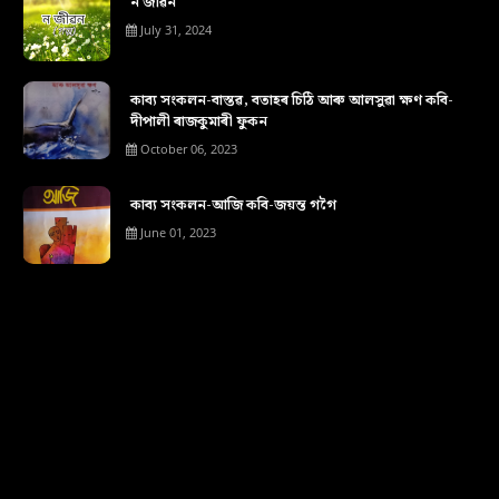
ন জীৱন
July 31, 2024
কাব্য সংকলন-বাস্তৱ, বতাহৰ চিঠি আৰু আলসুৱা ক্ষণ কবি-
দীপালী ৰাজকুমাৰী ফুকন
October 06, 2023
কাব্য সংকলন-আজি কবি-জয়ন্ত গগৈ
June 01, 2023