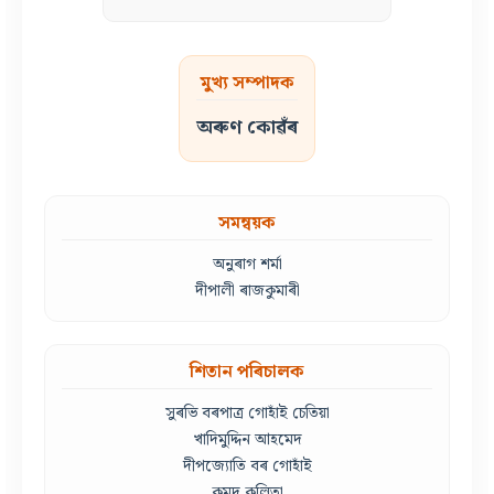
মুখ্য সম্পাদক
অৰুণ কোৱঁৰ
সমন্বয়ক
অনুৰাগ শৰ্মা
দীপালী ৰাজকুমাৰী
শিতান পৰিচালক
সুৰভি বৰপাত্ৰ গোহাঁই চেতিয়া
খাদিমুদ্দিন আহমেদ
দীপজ্যোতি বৰ গোহাঁই
কুমুদ কলিতা