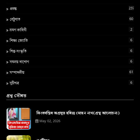
237
প্ৰবন্ধ
60
বেটুপাত
2
ভ্ৰমণ কাহিনী
6
শ‍িক্ষা জ্য‍োত‍ি
6
শিপ্প-সংস্কৃতি
6
সমলয় দাপোণ
61
সম্পাদকীয়
6
সূচীপত্ৰ
গ্ৰন্থ সৌৰভ
কিংবদন্তিৰ অগ্ৰদূত হৰিন্দ্ৰ মোহন নাথ(গ্ৰন্থ আলোচনা)
May 02, 2026