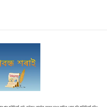
 পাৰ কৰিছিলোঁ‌ সেই কেইজন মোতকৈ বয়সত ডাঙৰ আছিল।দাদা বুলি মাতিছিলোঁ‌ যদিও