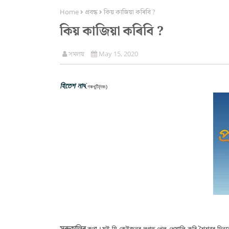
Home
প্ৰবন্ধ
কিয় কাজিয়া কৰিবি ?
কিয় কাজিয়া কৰিবি ?
সমলয়
May 15, 2020
হিতেশ নাথ
,গৰুখুটি(দৰং)
সৰুকালিৰ
কথা।মই যি কেইজনৰ লগত খেল-ধেমালি কৰি শৈশৱৰ দিনবোৰ