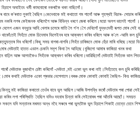
 হিচাপে অঘাইতং ধৰ্মী কামবোৰো নকৰাকৈ থকা নাছিলোঁ‌।
বে ক'ৰবাত লুকাই থৈছিল।কেনেবাকে মই কথাতো গম পালোঁ‌ আৰু গৃহস্থই বিচাৰ- সোচাৰ কৰ
 পলম নকৰি লগৰ কেইজনক ধৰিলেগৈ আৰু বিভিন্ন ধৰণে জেৰা কৰিলে।ময়ো অলপ ভালেই পালোঁ‌ ।
েলেগ এজন বন্ধুৱে আহি খেলাৰ চলেৰে মাতি লৈ গ'ল।গৈ দেখিলোঁ‌ যুদ্ধংদেহী ৰূপত মোৰ সেই বন
 থাকোঁ‌তেই সিহঁতে মোক চিনেমাৰ ভিলেইনৰ দৰে আক্ৰমণ কৰিব ধৰিলে আৰু ক'লে -আমি কল চুৰ
ত্যুত্তৰ দিব ধৰিলোঁ‌।কিছু সময় বাগৰা-বাগৰি।সিহঁত চাৰিজনে মোক হেঁচা মাৰি ধৰিছে।ময়ো যি
োঁ‌ মোৰ দেউতাই হাতত এডাল চেকনি সদৃশ কিবা লৈ আহিছে।বুজিলো আমাৰ কাজিয়া খনৰ কথা
ুনে বাঢ়িল আৰু আগতকৈও সিহঁতক আক্ৰমণ কৰিব ধৰিলো।ভাৱিছিলোঁ‌ দেউতাই সিহঁতক ভাল পিত
োঁ‌ দেউতাক বুজাবলৈ চেষ্টা কৰিলোঁ -দেউতা ,মই একো ভুল কৰা নাই।সিহঁতেহে কল চুৰি কৰিছ
ছে।মোৰ কথাই দেউতাক একো প্ৰভাৱ নেপেলালে।বৰঞ্চ মোক কোবাই কোবাই কৈছিল- কিয় কাজিয়
ন্তু মই কাজিয়া কৰাতো তেওঁৰ বাবে ভুল আছিল।আজি উপলব্ধি কৰোঁ দেউতাৰ পৰা পোৱা সেই
য়া কৰিব লগা পৰিস্থিতি হৈছিল যদিও দহবাৰ চিন্তা কৰি সেইবোৰৰ পৰা আঁ‌তৰি আছোঁ‌। সময়ত
াক সকলে যদি সন্তানৰ মৰমত অন্ধ নহৈ সৰুৰে পৰা ভুলটোক ভুল হিচাপে শিকাই তেন্তে তেনে শিক্