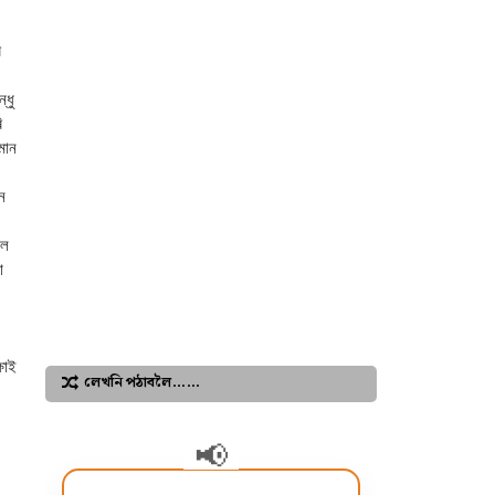
ি
্ধু
ি
মান
ন
িল
া
ষাই
লেখনি পঠাবলৈ……