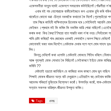
একেসমনীয়া বন্ধুৰ দৰেই একেলগে সময়বোৰ কটাইছিলোঁ‌।গাঁৱলীয়া ল'ৰা
এবাৰ মই গম নোপোৱাকে বাকীকেইজনে কল এথোক চুৰি কৰি পকিবৰ বা
থাকোঁ‌তে কোনো ভৱা -চিন্তা নকৰাকৈ কথাতো কৈ দিলোঁ‌।গৃহস্থইয়ো
তাৰ পিছৰ কাহিনী দাক্ষিনাত্যৰ চিনেমাৰ দৰে।সেইদিনাই আবেলি মোক ব
কেইজন ।প্ৰথমে মই কি কৰিম কি নকৰিম ভাৱি পোৱা নাছিলোঁ‌।এনেকৈ
কৰাৰ কথা কিয় কৈছা??ময়ো হাত সাৱতি থকা ল'ৰা নহয়।সিহঁ‌তকো প্ৰত্
পাৰি চেষ্টা কৰিছোঁ‌ গাৰ জোৰেৰে ওফৰাই পেলাবলৈ।অলপ পিছত দেখিল
কোনোবাই ঘৰত খবৰ দিলেগৈ।দেউতাক দেখাৰ লগে লগে মোৰ সাহস দুগ
দিব।
কিন্তু দেখিলোঁ‌ কথা ওলোটা।দেউতাই মোকহে পিতিব ধৰিলে।যিমান পাৰ
আৰু গৃহস্থই মোক সোধাত কৈ দিছিলোঁ।সেইকাৰণে ইহঁতে মোক মাৰি
কৰিবি ??
দেউতাই হয়তো জানিছিল যে কাজিয়া খনৰ কাৰণে মোৰ ভুল নাছিল।কি
শিক্ষাই মোকৰ জীৱনত অন্য বাট দেখুৱালে।এতিয়ালৈ বহু কেইবাৰ কাজি
আবেগৰ পৰিবৰ্তে যুক্তিৰে বিশ্লেষণ কৰোঁ। উপলব্ধি কৰোঁ‌, মাক-দেউত
সন্তান সকলক ভৱিষ্যৎ জীৱনত উপকৃত কৰিব।
Tags
প্ৰবন্ধ