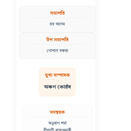
সভাপতি
চাহ আলম
উপ সভাপতি
গোপাল বৰুৱা
মুখ্য সম্পাদক
অৰুণ কোৱঁৰ
সমন্বয়ক
অনুৰাগ শৰ্মা
দীপালী ৰাজকুমাৰী