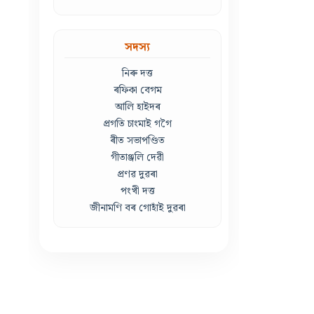
সদস্য
নিৰু দত্ত
ৰফিকা বেগম
আলি হাইদৰ
প্ৰগতি চাংমাই গগৈ
ৰীত সভাপণ্ডিত
গীতাঞ্জলি দেৱী
প্ৰণৱ দুৱৰা
পংখী দত্ত
জীনামণি বৰ গোহাঁই দুৱৰা