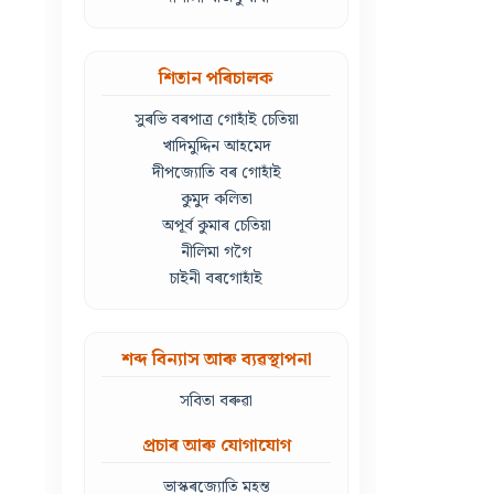
শিতান পৰিচালক
সুৰভি বৰপাত্ৰ গোহাঁই চেতিয়া
খাদিমুদ্দিন আহমেদ
দীপজ্যোতি বৰ গোহাঁই
কুমুদ কলিতা
অপূৰ্ব কুমাৰ চেতিয়া
নীলিমা গগৈ
চাইনী বৰগোহাঁই
শব্দ বিন্যাস আৰু ব্যৱস্থাপনা
সবিতা বৰুৱা
প্ৰচাৰ আৰু যোগাযোগ
ভাস্কৰজ্যোতি মহন্ত