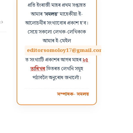
প্ৰতি ইংৰাজী মাহৰ প্ৰথম সপ্তাহত
আমাৰ
'সমলয়'
মাহেকীয়া ই-
আলোচনীৰ সংখ্যাবোৰ প্ৰকাশ হ'ব।
R
সেয়ে সকলো লেখক-লেখিকাক
আমাৰ ই-মেইল
editorsomoloy17@gmail.com
ত সংখ্যাটি প্ৰকাশৰ আগৰ মাহৰ
২৫
তাৰিখৰ
ভিতৰত লেখনি সমূহ
পঠাবলৈ অনুৰোধ জনালোঁ।
সম্পাদক- সমলয়