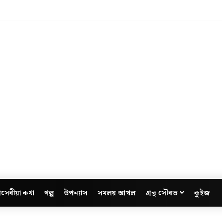
সেৰীয়া কথা
গল্প
উপন্যাস
সমলয় আখল
গ্ৰন্থ সৌৰভ
কুইজ