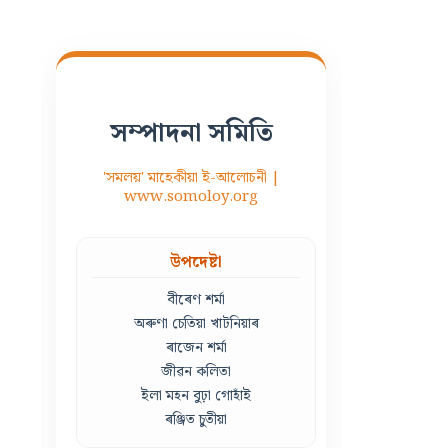
সম্পাদনা সমিতি
'সমলয়' মাহেকীয়া ই-আলোচনী |
www.somoloy.org
উপদেষ্টা
বীৰেণ শৰ্মা
অৰুণা চেতিয়া খাটনিয়াৰ
ৰাজেন শৰ্মা
জীৱন কলিতা
ইলা মহন বুঢ়া গোহাঁই
ৰঞ্জিত চুতীয়া