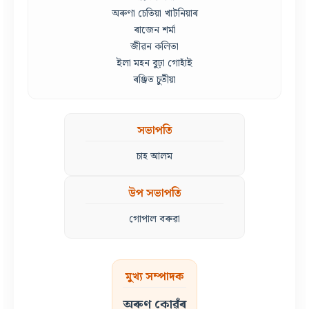
অৰুণা চেতিয়া খাটনিয়াৰ
ৰাজেন শৰ্মা
জীৱন কলিতা
ইলা মহন বুঢ়া গোহাঁই
ৰঞ্জিত চুতীয়া
সভাপতি
চাহ আলম
উপ সভাপতি
গোপাল বৰুৱা
মুখ্য সম্পাদক
অৰুণ কোৱঁৰ