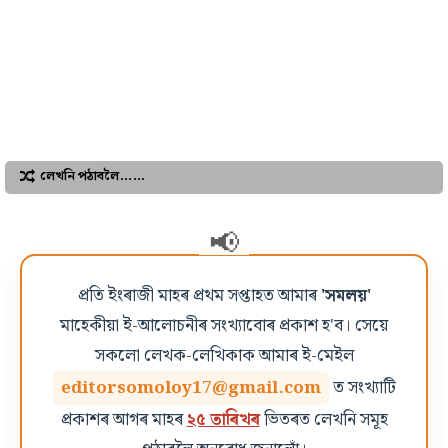
লেখনি পঠাবলৈ……
প্ৰতি ইংৰাজী মাহৰ প্ৰথম সপ্তাহত আমাৰ
'সমলয়'
মাহেকীয়া ই-আলোচনীৰ সংখ্যাবোৰ প্ৰকাশ হ'ব। সেয়ে
সকলো লেখক-লেখিকাক আমাৰ ই-মেইল
editorsomoloy17@gmail.com
ত সংখ্যাটি
প্ৰকাশৰ আগৰ মাহৰ
২৫ তাৰিখৰ
ভিতৰত লেখনি সমূহ