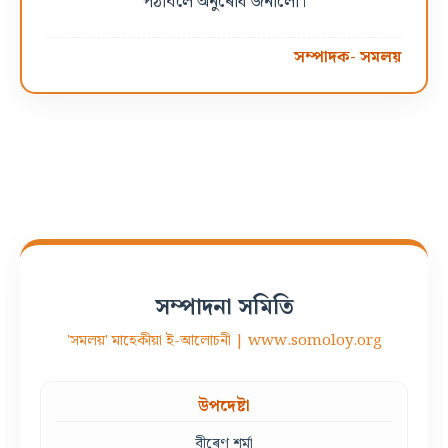
পঠাবলৈ অনুৰোধ জনালোঁ।
সম্পাদক- সমলয়
সম্পাদনা সমিতি
'সমলয়' মাহেকীয়া ই-আলোচনী | www.somoloy.org
উপদেষ্টা
বীৰেণ শৰ্মা