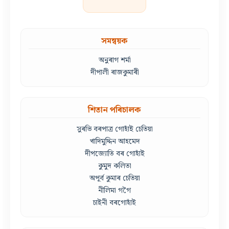
সমন্বয়ক
অনুৰাগ শৰ্মা
দীপালী ৰাজকুমাৰী
শিতান পৰিচালক
সুৰভি বৰপাত্ৰ গোহাঁই চেতিয়া
খাদিমুদ্দিন আহমেদ
দীপজ্যোতি বৰ গোহাঁই
কুমুদ কলিতা
অপূৰ্ব কুমাৰ চেতিয়া
নীলিমা গগৈ
চাইনী বৰগোহাঁই