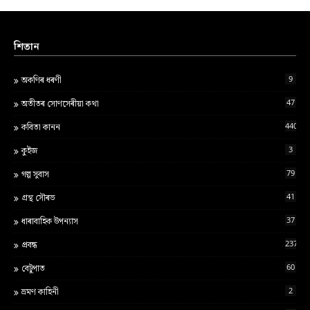
শিতান
9
অকণিৰ ধৰণী
47
অতীতৰ সোণসেৰীয়া কথা
440
কবিতা কানন
3
কুইজ
79
গল্প সুবাস
41
গ্ৰন্থ স‍ৌৰভ
37
ধাৰাবাহিক উপন্যাস
237
প্ৰবন্ধ
60
বেটুপাত
2
ভ্ৰমণ কাহিনী