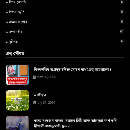
6
শ‍িক্ষা জ্য‍োত‍ি
6
শিপ্প-সংস্কৃতি
6
সমলয় দাপোণ
61
সম্পাদকীয়
6
সূচীপত্ৰ
গ্ৰন্থ সৌৰভ
কিংবদন্তিৰ অগ্ৰদূত হৰিন্দ্ৰ মোহন নাথ(গ্ৰন্থ আলোচনা)
May 02, 2026
ন জীৱন
July 31, 2024
কাব্য সংকলন-বাস্তৱ, বতাহৰ চিঠি আৰু আলসুৱা ক্ষণ কবি-
দীপালী ৰাজকুমাৰী ফুকন