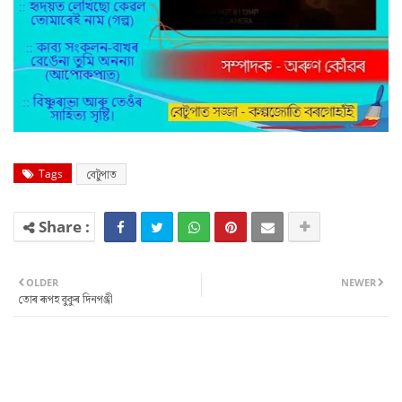
Tags
বেটুপাত
OLDER
NEWER
তোৰ ৰূপহ বুকুৰ দিনপঞ্জী