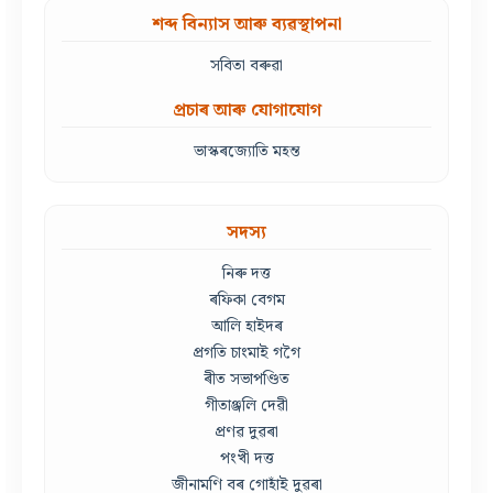
শব্দ বিন্যাস আৰু ব্যৱস্থাপনা
সবিতা বৰুৱা
প্ৰচাৰ আৰু যোগাযোগ
ভাস্কৰজ্যোতি মহন্ত
সদস্য
নিৰু দত্ত
ৰফিকা বেগম
আলি হাইদৰ
প্ৰগতি চাংমাই গগৈ
ৰীত সভাপণ্ডিত
গীতাঞ্জলি দেৱী
প্ৰণৱ দুৱৰা
পংখী দত্ত
জীনামণি বৰ গোহাঁই দুৱৰা