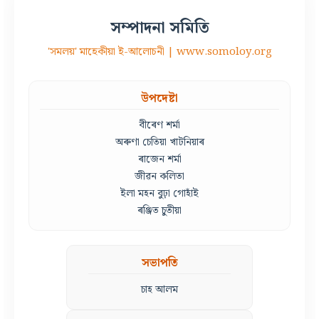
সম্পাদনা সমিতি
'সমলয়' মাহেকীয়া ই-আলোচনী | www.somoloy.org
উপদেষ্টা
বীৰেণ শৰ্মা
অৰুণা চেতিয়া খাটনিয়াৰ
ৰাজেন শৰ্মা
জীৱন কলিতা
ইলা মহন বুঢ়া গোহাঁই
ৰঞ্জিত চুতীয়া
সভাপতি
চাহ আলম