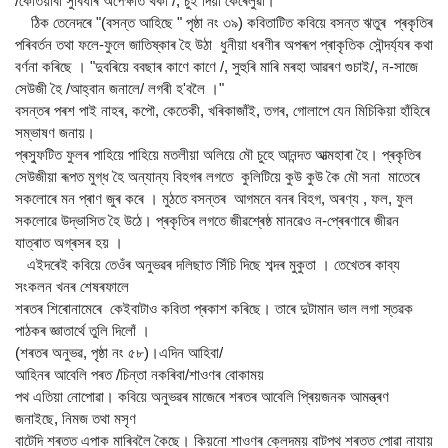
/কেতিয়াবা সুবিধাৰ অপেক্ষাত থকা /, চুই দিয়া কেৰেলুৱা।
ঠিক তেনেদৰে "(বসন্ত আহিছে " পৃষ্ঠা নং ৩৯) কবিতাটিত কবিয়ে বসন্ত ঋতুৰ প্ৰকৃতিৰ
পৰিবৰ্তন তথা ফলে-ফুলে জাতিষ্কাৰ হৈ উঠা ধুনীয়া ধৰণীৰ অপৰূপ প্ৰাকৃতিক সৌন্দৰ্য্যৰ কথা
বৰ্ণনা কৰিছে । "দুবৰিয়ে ববছাৰ কাণে কাণে /, সুহুৰি মাৰি মৰহা আৱৰণ গুচাই/, ন-সাজে
সেউজী হৈ /আহ্বান জনালে/ লগৰী হ'বলৈ ।"
বসন্তৰ পৰশ পাই নাহৰ, কপৌ, কেতেকী, খৰিকাজাঁই, তগৰ, গোলাপে যেন মিচিকিয়া হাঁহিৰে
সম্ভাষণ জনায়।
প্ৰস্ফুটিত ফুলৰ পাহিয়ে পাহিয়ে মতলীয়া অলিয়ে মৌ চুহে আনন্দত আত্মহাৰা হৈ। প্ৰকৃতিৰ
সেউজীয়া ৰূপত মুগ্ধ হৈ অন্যান্য বিহগৰ লগতে কুলিটিয়ে কুউ কুউ কৈ মৌ সনা মাতেৰে
সকলোৰে মন প্ৰাণ জুৰ কৰে । মুঠতে বসন্তৰ আগমনে বনৰ বিহগ, অৰণ্য , ফল, ফুল
সকলোৱে উদ্ভাসিত হৈ উঠে। প্ৰকৃতিৰ লগতে জীৱশ্ৰেষ্ঠ মানৱেও ন-প্ৰেৰণাৰে জীৱন
যাত্ৰাত অগ্ৰসৰ হয় ।
এইদৰেই কবিয়ে তেওঁৰ অনুভৱৰ দলিছাত সিঁচি দিছে শব্দৰ মুকুতা । তেখেতৰ কাব্য
সংকলন খনৰ শেষৰফালে
শৰতৰ শিৰোনামেৰে কেইবাটাও কবিতা প্ৰকাশ কৰিছে। তাৰে দুটামান ভাল লগা স্তৱক
পাঠকৰ জ্ঞাতাৰ্থে তুলি দিলোঁ ।
(শৰতৰ অনুভৱ, পৃষ্ঠা নং ৫৮)।এদিন আহিবা/
আহিনৰ আবেলি পৰত /চিন্তা নকৰিবা/শাওণৰ বোকাময়
পথ এতিয়া নোপোৱা। কবিয়ে অনুভৱৰ মাজেৰে শৰতৰ আবেলি প্ৰিয়জনক আমন্ত্ৰণ
জনাইছে, নিমজ তথা মসৃণ
বাটেদি শৰতত এপাক মাৰিবলৈ কৈছে। কিয়নো শাওণৰ ক্লেদময় বাটপথ শৰতত পোৱা নাযায়