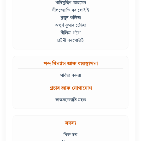
খাদিমুদ্দিন আহমেদ
দীপজ্যোতি বৰ গোহাঁই
কুমুদ কলিতা
অপূৰ্ব কুমাৰ চেতিয়া
নীলিমা গগৈ
চাইনী বৰগোহাঁই
শব্দ বিন্যাস আৰু ব্যৱস্থাপনা
সবিতা বৰুৱা
প্ৰচাৰ আৰু যোগাযোগ
ভাস্কৰজ্যোতি মহন্ত
সদস্য
নিৰু দত্ত