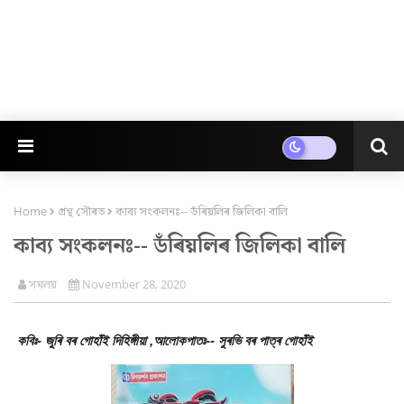
Home
গ্ৰন্থ স‍ৌৰভ
কাব্য সংকলনঃ-- ডঁৰিয়লিৰ জিলিকা বালি
কাব্য সংকলনঃ-- ডঁৰিয়লিৰ জিলিকা বালি
সমলয়
November 28, 2020
কবিঃ- জুৰি বৰ গোহাঁই দিহিঙ্গীয়া ,
আলোকপাতঃ-- সুৰভি বৰ পাত্ৰ গোহাঁই