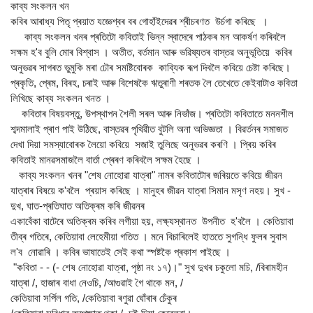
কাব্য সংকলন খন
কবিৰ আৰাধ্য পিতৃ প্ৰয়াত যজ্ঞেশ্বৰ বৰ গোহাঁইদেৱৰ শ্ৰীচৰণত উৰ্চগা কৰিছে ।
কাব্য সংকলন খনৰ প্ৰতিটো কবিতাই ভিন্ন স্বাদেৰে পাঠকৰ মন আকৰ্ষণ কৰিবলৈ
সক্ষম হ'ব বুলি মোৰ বিশ্বাস । অতীত, বৰ্তমান আৰু ভৱিষ্যতৰ বাস্তৱ অনুভূতিয়ে কবিৰ
অনুভৱৰ সাগৰত ভুমুকি মৰা ঢৌৰ সমষ্টিবোৰক কাব্যিক ৰূপ দিবলৈ কবিয়ে চেষ্টা কৰিছে।
প্ৰকৃতি, প্ৰেম, বিৰহ, চৰাই আৰু বিশেষকৈ ঋতুৰাণী শৰতক লৈ তেখেতে কেইবাটাও কবিতা
লিখিছে কাব্য সংকলন খনত ।
কবিতাৰ বিষয়বস্তু, উপস্থাপন শৈলী সৰল আৰু নিভাঁজ। প্ৰতিটো কবিতাতে মননশীল
শব্দমালাই প্ৰাণ পাই উঠিছে, বাস্তৱৰ পৃথিৱীত বুটলি অনা অভিজ্ঞতা । বিৱৰ্তনৰ সমাজত
দেখা দিয়া সমস্যাবোৰক লৈয়ো কবিয়ে সজাই তুলিছে অনুভৱৰ কৰণি । প্ৰিয় কবিৰ
কবিতাই মানৱসমাজলৈ বাৰ্তা প্ৰেৰণ কৰিবলৈ সক্ষম হৈছে ।
কাব্য সংকলন খনৰ "শেষ নোহোৱা যাত্ৰা" নামৰ কবিতাটোৰ জৰিয়তে কবিয়ে জীৱন
যাত্ৰাৰ বিষয়ে ক'বলৈ প্ৰয়াস কৰিছে । মানুহৰ জীৱন যাত্ৰা সিমান মসৃণ নহয়। সুখ -
দুখ, ঘাত-প্ৰতিঘাত অতিক্ৰম কৰি জীৱনৰ
একাবেঁকা বাটেৰে অতিক্ৰম কৰিব লগীয়া হয়, লক্ষ্যস্থানত উপনীত হ'বলৈ । কেতিয়াবা
তীব্ৰ গতিৰে, কেতিয়াবা লেহেমীয়া গতিত । মনে বিচাৰিলেই হাততে সুগন্ধি ফুলৰ সুবাস
ল'ব নোৱাৰি । কবিৰ ভাষাতেই সেই কথা স্পষ্টকৈ প্ৰকাশ পাইছে ।
"কবিতা - - (- শেষ নোহোৱা যাত্ৰা, পৃষ্ঠা নং ১৭)।" সুখ দুখৰ চকুলো মচি, /বিৰামহীন
যাত্ৰা /, হাজাৰ বাধা নেওচি, /আগুৱাই গৈ থাকে মন, /
কেতিয়াবা সৰ্পিল গতি, /কেতিয়াবা ৰণুৱা ঘোঁৰাৰ চেঁকুৰ