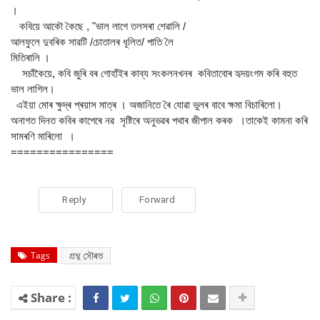
।
কবিয়ে আকৌ কৈছে , "ভাল লাগে তলসৰা শেৱালি /
আলফুলে দুবৰিক সাৱটি /চোতালৰ ধূলিত/ পাতি লৈ
মিতিৰালি ।
সচাঁকৈয়ে, কবি জুৰি বৰ গোহাঁইৰ কাব্য সংকলনখনৰ কবিতাবোৰ হৃদয়ংগম কৰি বহুত
ভাল লাগিল।
এইয়া মোৰ ক্ষুদ্ৰ প্ৰয়াস মাত্ৰ । অজানিতে ৰৈ যোৱা ভুলৰ বাবে ক্ষমা বিচাৰিলো।
অনাগত দিনত কবিৰ কাপেৰে নৱ সৃষ্টিৰে অনুভৱৰ পথাৰ জীপাল কৰক ।তাকেই কামনা কৰি
সামৰণি মাৰিলো ।
================
Reply
Forward
Tags
গ্ৰন্থ স‍ৌৰভ