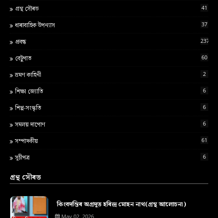
41
গ্ৰন্থ স‍ৌৰভ
37
ধাৰাবাহিক উপন্যাস
237
প্ৰবন্ধ
60
বেটুপাত
2
ভ্ৰমণ কাহিনী
6
শ‍িক্ষা জ্য‍োত‍ি
6
শিপ্প-সংস্কৃতি
6
সমলয় দাপোণ
61
সম্পাদকীয়
6
সূচীপত্ৰ
গ্ৰন্থ সৌৰভ
কিংবদন্তিৰ অগ্ৰদূত হৰিন্দ্ৰ মোহন নাথ(গ্ৰন্থ আলোচনা)
May 02, 2026