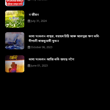
ন জীৱন
July 31, 2024
কাব্য সংকলন-বাস্তৱ, বতাহৰ চিঠি আৰু আলসুৱা ক্ষণ কবি-
দীপালী ৰাজকুমাৰী ফুকন
October 06, 2023
কাব্য সংকলন-আজি কবি-জয়ন্ত গগৈ
June 01, 2023