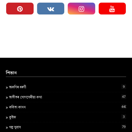
শিতান
9
অকণিৰ ধৰণী
47
অতীতৰ সোণসেৰীয়া কথা
440
কবিতা কানন
3
কুইজ
79
গল্প সুবাস