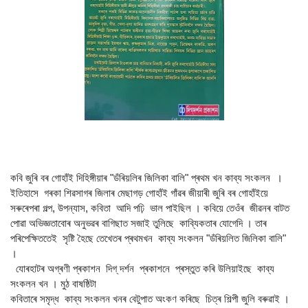
কবি জুৰি বৰ গোহাঁই দিহিঙ্গীয়াৰ "ডঁৰিয়লিৰ জিলিকা বালি" প্ৰথম খন কাব্য সংকলন ।
ইতিহাসে গৰকা শিৱসাগৰ জিলাৰ মেছাগড় গোহাঁই গাঁৱৰ জীয়াৰী জুৰি বৰ গোহাঁইয়ে
সৰুৰেপৰা গল্প, উপন্যাস, কবিতা আদি পঢ়ি ভাল পাইছিল । কবিয়ে তেওঁৰ জীৱনৰ বাটত
পোৱা অভিজ্ঞতাবোৰ অনুভৱৰ বাগিছাত সজাই তুলিছে কাব্যিকতাৰ যোগেদি । তাৰ
পৰিপেক্ষিততেই সৃষ্টি হৈছে তেখেতৰ প্ৰথমখন কাব্য সংকলন "ডঁৰিয়লিত জিলিকা বালি"
।
যোৰহাটৰ অগ্ৰণী প্ৰকাশন দিগ্ দৰ্শন প্ৰকাশনে প্ৰস্তুত কৰি উলিয়াইছে কাব্য
সংকলন খন । মুঠ বাষষ্ঠিটা
কবিতাৰে সমৃদ্ধ কাব্য সংকলন খনৰ বেটুপাত অংকণ কৰিছে চিত্ৰ শিল্পী জুলি বৰুৱাই ।