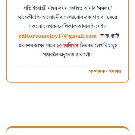
প্ৰতি ইংৰাজী মাহৰ প্ৰথম সপ্তাহত আমাৰ
'সমলয়'
মাহেকীয়া ই-আলোচনীৰ সংখ্যাবোৰ প্ৰকাশ হ'ব। সেয়ে
সকলো লেখক-লেখিকাক আমাৰ ই-মেইল
editorsomoloy17@gmail.com
ত সংখ্যাটি
প্ৰকাশৰ আগৰ মাহৰ
২৫ তাৰিখৰ
ভিতৰত লেখনি সমূহ
পঠাবলৈ অনুৰোধ জনালোঁ।
সম্পাদক- সমলয়