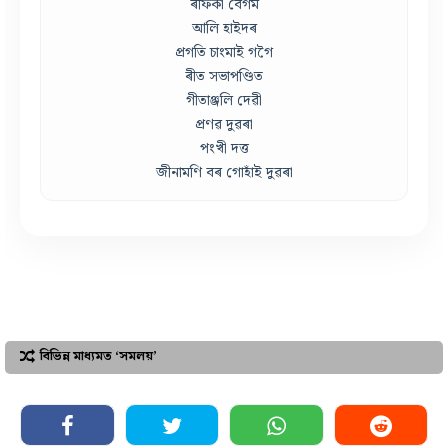
ৰফিকা বেগম
আলি হাইদৰ
প্ৰগতি চাংমাই গগৈ
ৰীত সভাপণ্ডিত
গীতাঞ্জলি দেৱী
প্ৰণৱ দুৱৰা
পংখী দত্ত
জীনামণি বৰ গোহাঁই দুৱৰা
বিভিন্ন মাধ্যমত ‘সমলয়’