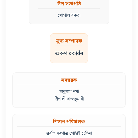
উপ সভাপতি
গোপাল বৰুৱা
মুখ্য সম্পাদক
অৰুণ কোৱঁৰ
সমন্বয়ক
অনুৰাগ শৰ্মা
দীপালী ৰাজকুমাৰী
শিতান পৰিচালক
সুৰভি বৰপাত্ৰ গোহাঁই চেতিয়া