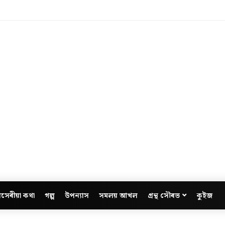
সেৰীয়া কথা
গল্প
উপন্যাস
সমলয় আখল
গ্ৰন্থ সৌৰভ
কুইজ