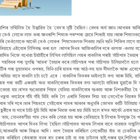
িৰ সন্মিলিত হৈ উদ্ভাৱিত হৈ 'বেদ'ৰ সৃষ্টি হৈছিল। বেদৰ অৰ্থ জ্ঞান।আখৰৰ আবিষ
 তেওঁ লোকে লাভ কৰা জ্ঞনৰাশি শিষ্যক পৰম্পৰা ক্ৰমে শিকাই যায়।আৰু শিষ্যস
নুধাৱন কৰি তেওঁলোকে আকৌ তেওঁ লোকৰ শিষ্যসকলক শিকায়।শুনি শুনি শিকিব লাগে ব
ল তেতিয়াহে এইবোৰ লিপিবদ্ধ কৰা হল ।আগৰ দিনত আজিকালিৰ দৰে কাগজ -কলম ব
আদিত নিজে বনোৱা চিয়াঁহীৰে লিখিব লাগিছিল।গছৰ বাকলিৰ পৰাই সাঁচিপাত তৈয়াৰ
িধৰ পৰা সুগন্ধি 'আতৰ' তৈয়াৰ কৰে।সাঁচিগছৰ পৰা সাঁচিপাত উলিয়াবলৈ হলে প
াটিৰ পৰা দুহাতমান ওপৰত, তিনি-চাৰি হাতৰ পৰা আঠ-দহ হাত দীঘলকৈ আৰু এবে
অহিয়া বাবে বাকলি চটা চটে এৰে । বাকলিৰ ভিতৰৰ ফাইলটো বগা আৰু মিহি, বা
ৰ পৰা কাটি এৰুৱাই অনা বাকলিবোৰৰ ভিতৰৰ বগা ফালটো বাহিৰৰ মুৱাকৈ দি
শুকোৱা হয়।ৰ'দত শুকোৱাৰ পিছত যেতিয়া বাকলিবোৰ শুকায় আৰু নিশকতীয়া হৈ
 নতুবা কাঠেৰে ঘঁহি ঘঁহি মিহি কৰি লৈ এৰাতি নিয়ৰত দিয়া হয়।তেনেকৈ নিয়ৰত 
বোৰ সৰি পৰে।তাৰ পিছতহে সেইবোৰ পাতৰ আকাৰ অনুসৰি জোখত কাটি উলিয়ায় 
 ছুৰীৰে বা দাৰে চাঁচি-চুঁচি মিহি আৰু নিমজ কৰা হয়।মিহি হলে ৰ'দত আকৌ এবাৰ শু
বোৰ তাম, সোনবৰণীয়া পাত যেন কৰি লোৱা হয় আৰু তেতিয়াহে ই লিখাৰ উপযুক্ত হৈ 
ি হাঁচিপাতত আগৰ দিনত লিখা হৈছিল।সাঁচিপাতত আখৰ লিখাৰ বাবে ব্যৱহৃত সজুলি
টনি,আকমাৰি আৰু বিন্ধনা আদি। কাপ তৈয়াৰ কৰিছিল লেকেচীয়া বাঁহ বা চেকনিৰ ন
ৈয়াৰ কৰিছিল কেঁহৰাজ বনৰ ৰস চৰুৰ চাই বা বৰা চাউলৰ ছাই,গৰুৰ মূত,শিলিখা