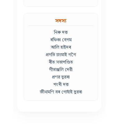
সদস্য
নিৰু দত্ত
ৰফিকা বেগম
আলি হাইদৰ
প্ৰগতি চাংমাই গগৈ
ৰীত সভাপণ্ডিত
গীতাঞ্জলি দেৱী
প্ৰণৱ দুৱৰা
পংখী দত্ত
জীনামণি বৰ গোহাঁই দুৱৰা