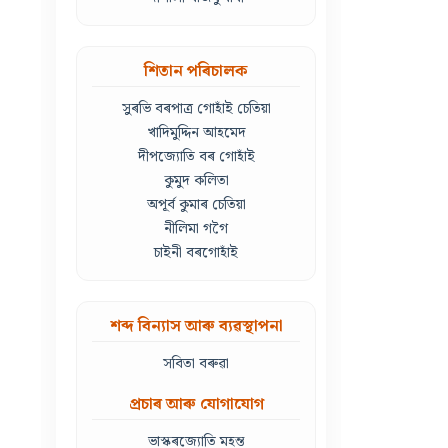
শিতান পৰিচালক
সুৰভি বৰপাত্ৰ গোহাঁই চেতিয়া
খাদিমুদ্দিন আহমেদ
দীপজ্যোতি বৰ গোহাঁই
কুমুদ কলিতা
অপূৰ্ব কুমাৰ চেতিয়া
নীলিমা গগৈ
চাইনী বৰগোহাঁই
শব্দ বিন্যাস আৰু ব্যৱস্থাপনা
সবিতা বৰুৱা
প্ৰচাৰ আৰু যোগাযোগ
ভাস্কৰজ্যোতি মহন্ত