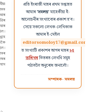
প্ৰতি ইংৰাজী মাহৰ প্ৰথম সপ্তাহত
নীয়া
পাতত
আমাৰ
'সমলয়'
মাহেকীয়া ই-
ুমাৰ
আলোচনীৰ সংখ্যাবোৰ প্ৰকাশ হ'ব।
্ৰিৰ
িয়াৰ
সেয়ে সকলো লেখক-লেখিকাক
ছিল।
আমাৰ ই-মেইল
নুহে
editorsomoloy17@gmail.com
ানকৈ
ছিল।
ত সংখ্যাটি প্ৰকাশৰ আগৰ মাহৰ
২৫
পাতৰ
তাৰিখৰ
ভিতৰত লেখনি সমূহ
শেষৰ
িহাস
পঠাবলৈ অনুৰোধ জনালোঁ।
সম্পাদক- সমলয়
R