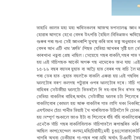
তাহানি কালত মহা মহা ঋষিসকলৰ আজন্ম তপস্যালব্ধ জ্ঞান ৰাশ
হোৱাৰ আগতে হেনো বেদৰ উৎপত্তি হৈছিল।বিভিন্নজন ঋষিয়ে
গুৰুৰ পৰা শুনা সেই জ্ঞানৰাশি মুখস্থ কৰি তাৰ তত্ত্ব অ
বেদৰ আন এটি নাম 'শ্ৰুতি'।পিছত যেতিয়া আখৰৰ সৃষ্টি হ
কাৰখানা নতুবা প্ৰেছ নাছিল। সেয়েহে গছৰ বাকলি,গছৰ পাত 
হয়।এই সাঁচিগছক আকৌ অগৰু গছ নামেৰেও জনা যায় ।এই গছব
১৫-১৬ বছৰ বয়সৰ দুহাত বা আঢ়ৈ হাত বেৰৰ গছ বাচি লৈ ম
পৰা ডেৰ হাত -দুহাত বহলকৈ বাকলি এৰুৱা হয়।এই গছবিধ 
ফালটোৰ বৰণ কলগছ পটুৱাৰ ওপৰ ফালটোৰ দৰে। সাঁচি গছ
বাহিৰৰ সেউজীয়া ফালটো ভিতৰলৈ দি দহ-বাৰ দিন ৰ'দত 
তেতিয়া বাকলিৰ বাহিৰ,অৰ্থাৎ সেউজীয়া ফালৰ চটা শিলেৰে
বাকলিবোৰ কোমল হয় আৰু বাকলিৰ গাত লাগি থকা নিকৰি
এঘন্টামান চেঁচা পানীত তিয়াই থৈ খাৰবিলাক উঠিবলৈ দি চোকা
হয়।সম্পূৰ্ণ শুকালে জাও ইটা বা শিলেৰে ঘঁহি ঘঁহি বাকলি
এনেকৈ সাঁচি গছৰ বাকলিবিলাক সাঁচিপাতলৈ ৰূপান্তৰিত কৰ
আছিল কাপ(হেন্দেল কলম),মহি(চিয়াঁহী),মহী চুঙা(দোৱাত)ক
খাগৰি‌ অথবা ঢেকীয়াৰ গা-গছৰ পৰা।মহি অৰ্থাৎ চিঞাহী ত