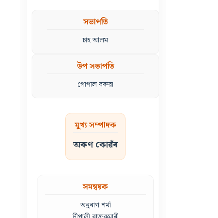
সভাপতি
চাহ আলম
উপ সভাপতি
গোপাল বৰুৱা
মুখ্য সম্পাদক
অৰুণ কোৱঁৰ
সমন্বয়ক
অনুৰাগ শৰ্মা
দীপালী ৰাজকুমাৰী