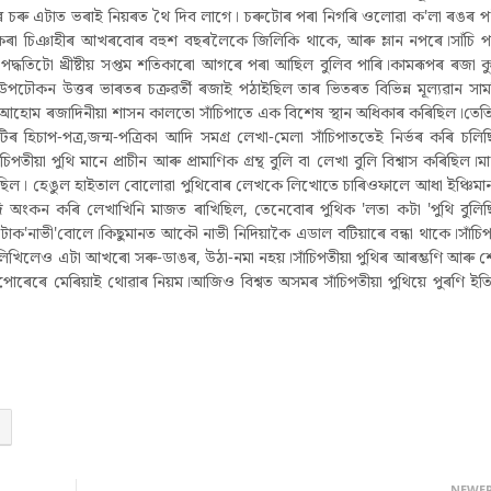
চৰু এটাত ভৰাই নিয়ৰত থৈ দিব লাগে। চৰুটোৰ পৰা নিগৰি ওলোৱা ক'লা ৰঙৰ প
কৰা চিঞাহীৰ আখৰবোৰ বহুশ বছৰলৈকে জিলিকি থাকে, আৰু ম্লান নপৰে।সা‍ঁচি 
দ্ধতিটো খ্ৰীষ্টীয় সপ্তম শতিকাৰো আগৰে পৰা আছিল বুলিব পাৰি।কামৰূপৰ ৰজা ক
পঢৌকন উত্তৰ ভাৰতৰ চক্ৰৱৰ্তী ৰজাই পঠাইছিল তাৰ ভিতৰত বিভিন্ন মূল্যৱান সামগ
হোম ৰজাদিনীয়া শাসন কালতো সাঁচিপাতে এক বিশেষ স্থান অধিকাৰ কৰিছিল।তেত
টিৰ হিচাপ-পত্ৰ,জন্ম-পত্ৰিকা আদি সমগ্ৰ লেখা-মেলা সাঁচিপাততেই নিৰ্ভৰ কৰি চলি
ঁচিপতীয়া পুথি মানে প্ৰাচীন আৰু প্ৰামাণিক গ্ৰন্থ বুলি বা লেখা বুলি বিশ্বাস কৰিছিল।মা
িছিল। হেঙুল হাইতাল বোলোৱা পুথিবোৰ লেখকে লিখোতে চাৰিওফালে আধা ইঞ্চিম
অংকন কৰি লেখাখিনি মাজত ৰাখিছিল, তেনেবোৰ পুথিক 'লতা কটা 'পুথি বুলি
ইটোক'নাভী'বোলে।কিছুমানত আকৌ নাভী নিদিয়াকৈ এডাল বটিয়াৰে বন্ধা থাকে।সাঁচি
খিলেও এটা আখৰো সৰু-ডাঙৰ, উঠা-নমা নহয়।সাঁচিপতীয়া পুথিৰ আৰম্ভণি আৰু 
াপোৰেৰে মেৰিয়াই থোৱাৰ নিয়ম।আজিও বিশ্বত অসমৰ সাঁচিপতীয়া পুথিয়ে পুৰণি ইত
NEWE