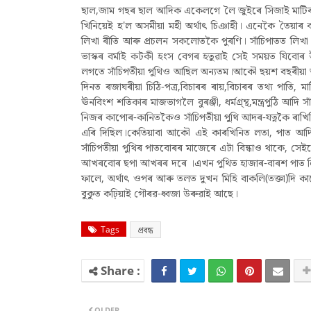
ছাল,জাম গছৰ ছাল আদিক একেলগে লৈ জুইৰে সিজাই মাটিৰ 
খিনিয়েই হ'ল অসমীয়া মহী অৰ্থাৎ চিঞাহী। এনেকৈ তৈয়াৰ 
লিখা ৰীতি আৰু প্ৰচলন সকলোতকৈ পুৰণি। সাঁচিপাতত লিখা প
ভাস্কৰ বৰ্মাই কটকী হ‌ংস বেগৰ হতুৱাই সেই সময়ত যিবোৰ উ
লগতে সাঁচিপতীয়া পুথিও আছিল অন্যতম।আকৌ ছয়শ বছৰীয়া আ
দিনত ৰজাঘৰীয়া চিঠি-পত্ৰ,বিচাৰৰ ৰায়,বিচাৰৰ তথ্য পাতি, মা
ঊনবিংশ শতিকাৰ মাজভাগলৈ বুৰঞ্জী, ধৰ্মগ্ৰ্ন্থ,মন্ত্ৰপুঠি আদি সা
নিজৰ কাপোৰ-কানিতকৈও সাঁচিপতীয়া পুথি আদৰ-যত্নকৈ ৰাখ
এৰি দিছিল।কেতিয়াবা আকৌ এই কাৰখিনিত লতা, পাত আদি 
সাঁচিপতীয়া পুথিৰ পাতবোৰৰ মাজেৰে এটা বিন্ধাও থাকে, সে
আখৰবোৰ ছপা আখৰৰ দৰে ।এখন পুথিত হাজাৰ-বাৰশ পাত লি
ফালে, অৰ্থাৎ ওপৰ আৰু তলত দুখন মিহি বাকলি(তক্তা)দি ক
বুকুত কঢ়িয়াই গৌৰৱ-ধ্বজা উৰুৱাই আছে।
Tags
প্ৰবন্ধ
OLDER