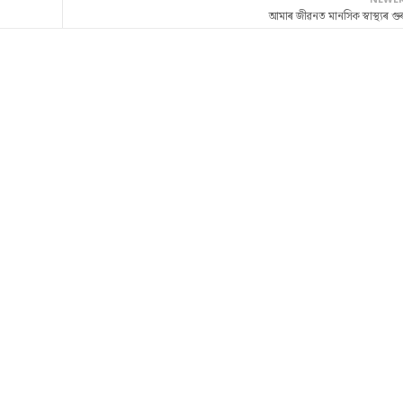
আমাৰ জীৱনত মানসিক স্বাস্থ্যৰ গুৰু