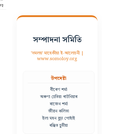
ত্ব
সম্পাদনা সমিতি
'সমলয়' মাহেকীয়া ই-আলোচনী |
www.somoloy.org
উপদেষ্টা
বীৰেণ শৰ্মা
অৰুণা চেতিয়া খাটনিয়াৰ
ৰাজেন শৰ্মা
জীৱন কলিতা
ইলা মহন বুঢ়া গোহাঁই
ৰঞ্জিত চুতীয়া