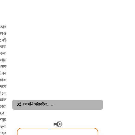
্কাৰ
কলেও
াবেই
নোৱা
 কৰা
্ৰায়
গেতৰ
হিৰৰ
 আৰু
 পৰে
দিলে
আৰু
লেখনি পঠাবলৈ……
কোৱা
পৰে।
সমূহ
তুবা
 গছৰ