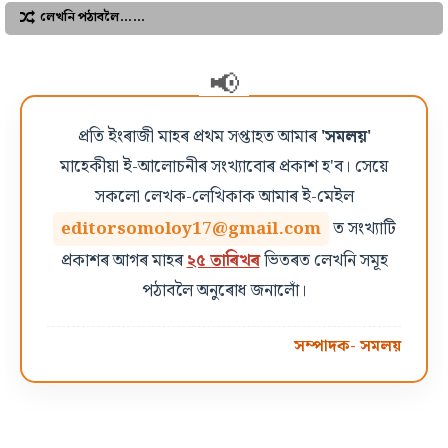
লেখনি পঠাবলৈ……
প্ৰতি ইংৰাজী মাহৰ প্ৰথম সপ্তাহত আমাৰ
'সমলয়'
মাহেকীয়া ই-আলোচনীৰ সংখ্যাবোৰ প্ৰকাশ হ'ব। সেয়ে
সকলো লেখক-লেখিকাক আমাৰ ই-মেইল
editorsomoloy17@gmail.com
ত সংখ্যাটি
প্ৰকাশৰ আগৰ মাহৰ
২৫ তাৰিখৰ
ভিতৰত লেখনি সমূহ
পঠাবলৈ অনুৰোধ জনালোঁ।
সম্পাদক- সমলয়