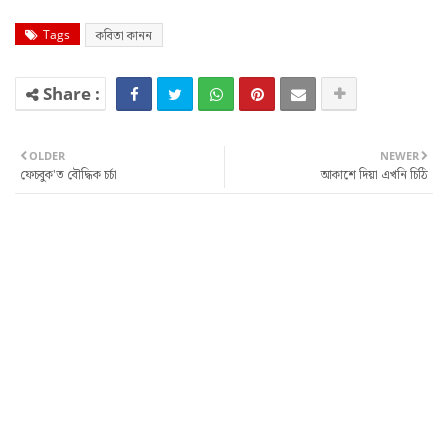
Tags
কবিতা কানন
OLDER
NEWER
ফেচবুক'ত বৌদ্ধিক চৰ্চা
আকাশে দিয়া এখনি চিঠি