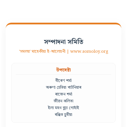
সম্পাদনা সমিতি
'সমলয়' মাহেকীয়া ই-আলোচনী | www.somoloy.org
উপদেষ্টা
বীৰেণ শৰ্মা
অৰুণা চেতিয়া খাটনিয়াৰ
ৰাজেন শৰ্মা
জীৱন কলিতা
ইলা মহন বুঢ়া গোহাঁই
ৰঞ্জিত চুতীয়া