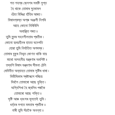
শত শহস্ৰ ক্লেশৰ সমষ্টি লুপ্ত
হৈ থাকে তোমাৰ সুকোমল
ওঁঠত বিৰিঙা হাঁহিৰ আৰত ৷
বিষাদগ্ৰস্ত অশ্ৰু অঞ্জলী নিগৰি
আহে কোনো নিৰিবিলি
অবাঞ্ছিত পৰত ৷৷
তুমি সুন্দৰ সহনশীলতাৰ প্ৰতীক ৷
কোনো হৃদয়হীনৰ হাতত ঘনেপতি
হোৱা তুমি নিৰ্যাতিত অপদস্থ ৷
তোমাৰ বুকুৰ নিভৃত কোণত থাকি যায়
মাথো অসহনীয় যন্ত্ৰণাৰ অবশিষ্ট ৷৷
তদ্যপি বিষাদ যন্ত্ৰণাৰ সীমনা ঠেলি
মেদিনীত অব্যাহত তোমাৰ সৃষ্টিৰ ধাৰা ৷
বিভীষিকাৰ স্ৰষ্টাৰূপে পৰিচয়
দিবলৈ তোমাৰো আছে যুক্তি ৷
অগ্নিশিখা হৈ জ্বলিব পৰাকৈ
তোমাৰো আছে শক্তি ৷৷
সৃষ্টি আৰু ধ্বংসৰ মূলতেই তুমি ৷
ধৰ্য্যৰ লগতে মমতাৰ প্ৰতীক ৷৷
নাৰী তুমি সঁচাকৈ অনন্যা ৷৷