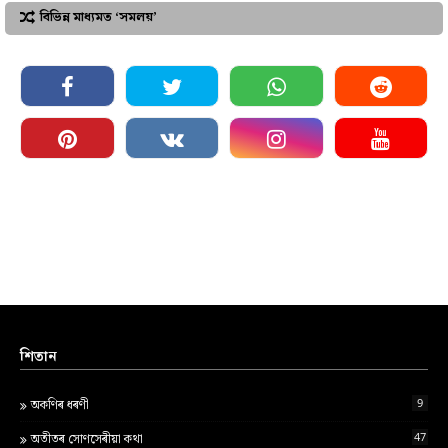
বিভিন্ন মাধ্যমত ‘সমলয়’
শিতান
9
অকণিৰ ধৰণী
47
অতীতৰ সোণসেৰীয়া কথা