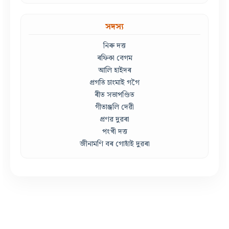
সদস্য
নিৰু দত্ত
ৰফিকা বেগম
আলি হাইদৰ
প্ৰগতি চাংমাই গগৈ
ৰীত সভাপণ্ডিত
গীতাঞ্জলি দেৱী
প্ৰণৱ দুৱৰা
পংখী দত্ত
জীনামণি বৰ গোহাঁই দুৱৰা