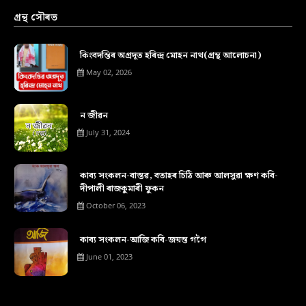
গ্ৰন্থ সৌৰভ
কিংবদন্তিৰ অগ্ৰদূত হৰিন্দ্ৰ মোহন নাথ(গ্ৰন্থ আলোচনা)
May 02, 2026
ন জীৱন
July 31, 2024
কাব্য সংকলন-বাস্তৱ, বতাহৰ চিঠি আৰু আলসুৱা ক্ষণ কবি-
দীপালী ৰাজকুমাৰী ফুকন
October 06, 2023
কাব্য সংকলন-আজি কবি-জয়ন্ত গগৈ
June 01, 2023