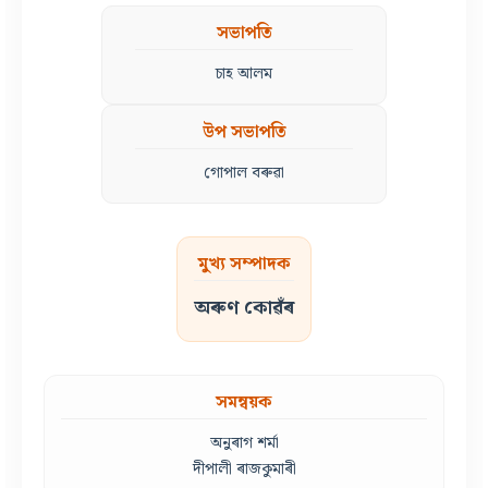
সভাপতি
চাহ আলম
উপ সভাপতি
গোপাল বৰুৱা
মুখ্য সম্পাদক
অৰুণ কোৱঁৰ
সমন্বয়ক
অনুৰাগ শৰ্মা
দীপালী ৰাজকুমাৰী