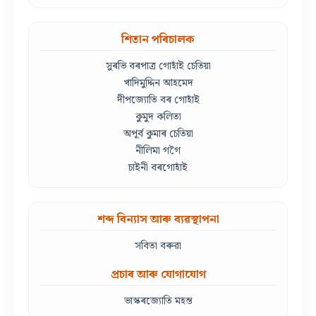
শিতান পৰিচালক
সুৰভি বৰপাত্ৰ গোহাঁই চেতিয়া
খাদিমুদ্দিন আহমেদ
দীপজ্যোতি বৰ গোহাঁই
কুমুদ কলিতা
অপূৰ্ব কুমাৰ চেতিয়া
নীলিমা গগৈ
চাইনী বৰগোহাঁই
শব্দ বিন্যাস আৰু ব্যৱস্থাপনা
সবিতা বৰুৱা
প্ৰচাৰ আৰু যোগাযোগ
ভাস্কৰজ্যোতি মহন্ত