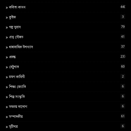
440
কবিতা কানন
3
কুইজ
79
গল্প সুবাস
41
গ্ৰন্থ স‍ৌৰভ
37
ধাৰাবাহিক উপন্যাস
237
প্ৰবন্ধ
60
বেটুপাত
2
ভ্ৰমণ কাহিনী
6
শ‍িক্ষা জ্য‍োত‍ি
6
শিপ্প-সংস্কৃতি
6
সমলয় দাপোণ
61
সম্পাদকীয়
6
সূচীপত্ৰ