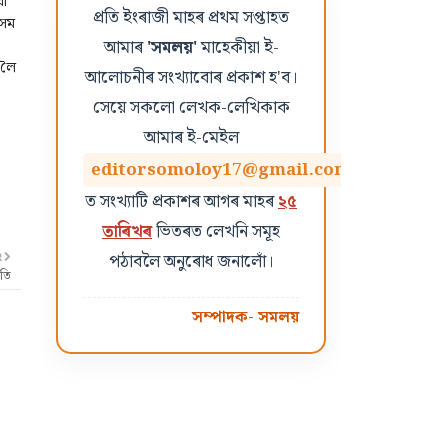
য়া
প্ৰতি ইংৰাজী মাহৰ প্ৰথম সপ্তাহত
অসম
আমাৰ
'সমলয়'
মাহেকীয়া ই-
 লৈ
আলোচনীৰ সংখ্যাবোৰ প্ৰকাশ হ'ব।
সেয়ে সকলো লেখক-লেখিকাক
আমাৰ ই-মেইল
editorsomoloy17@gmail.com
ত সংখ্যাটি প্ৰকাশৰ আগৰ মাহৰ
২৫
তাৰিখৰ
ভিতৰত লেখনি সমূহ
পঠাবলৈ অনুৰোধ জনালোঁ।
R
োতি
সম্পাদক- সমলয়