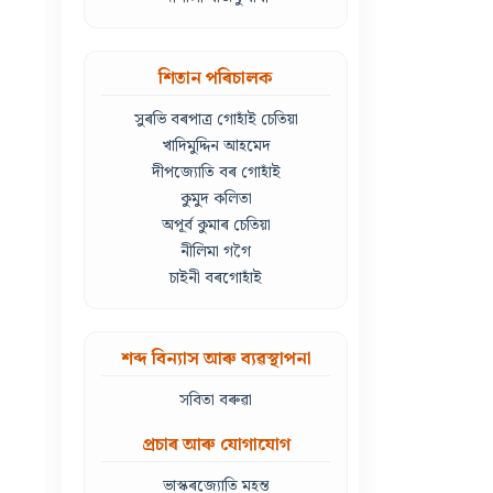
শিতান পৰিচালক
সুৰভি বৰপাত্ৰ গোহাঁই চেতিয়া
খাদিমুদ্দিন আহমেদ
দীপজ্যোতি বৰ গোহাঁই
কুমুদ কলিতা
অপূৰ্ব কুমাৰ চেতিয়া
নীলিমা গগৈ
চাইনী বৰগোহাঁই
শব্দ বিন্যাস আৰু ব্যৱস্থাপনা
সবিতা বৰুৱা
প্ৰচাৰ আৰু যোগাযোগ
ভাস্কৰজ্যোতি মহন্ত