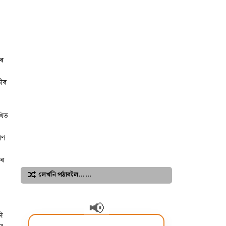
াৰ
তীৰ
খিত
াণ
ৱৰ
লেখনি পঠাবলৈ……
ি