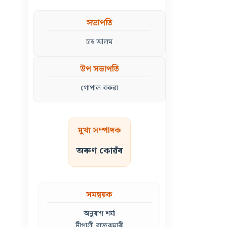
সভাপতি
চাহ আলম
উপ সভাপতি
গোপাল বৰুৱা
মুখ্য সম্পাদক
অৰুণ কোৱঁৰ
সমন্বয়ক
অনুৰাগ শৰ্মা
দীপালী ৰাজকুমাৰী