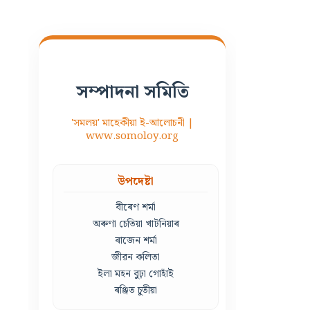
সম্পাদনা সমিতি
'সমলয়' মাহেকীয়া ই-আলোচনী |
www.somoloy.org
উপদেষ্টা
বীৰেণ শৰ্মা
অৰুণা চেতিয়া খাটনিয়াৰ
ৰাজেন শৰ্মা
জীৱন কলিতা
ইলা মহন বুঢ়া গোহাঁই
ৰঞ্জিত চুতীয়া