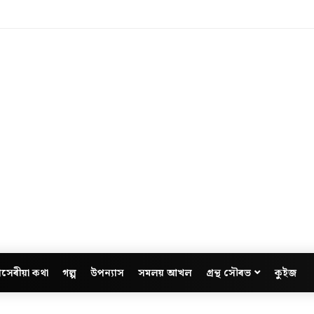
সেৰীয়া কথা
গল্প
উপন্যাস
সমলয় আখল
গ্ৰন্থ সৌৰভ
কুইজ