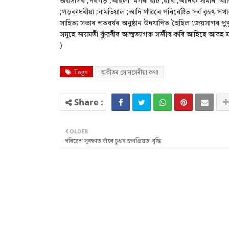
জয়সাগৰ ;পহুগড় ;আইলা মগৰা হাট ;হাবি ;আদিক সামৰি আছিল বি
;গড়কাষৰীয়া ;নামতিয়াল ;আদি গাঁৱৰে পৰিবেষ্টিত সৰ্ব বৃহৎ প
সাহিত্য সভাৰ শতবৰ্ষৰ অনুষ্ঠান উদযাপিত হৈছিল ৷জয়সাগৰ পুখুৰী
সমুহে জয়মতী কুঁৱৰীৰ আত্মত্যাগক সজীব কৰি আহিছে আ
)
Tags
অতীতৰ সোণসেৰীয়া কথা
OLDER
পৰিৱেশ সুৰক্ষাত বাঁহৰ চুঙাৰ জনপ্ৰিয়তা বৃদ্ধি