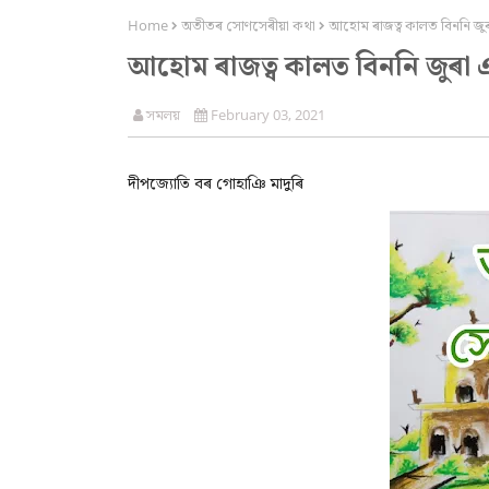
Home
অতীতৰ সোণসেৰীয়া কথা
আহোম ৰাজত্ব কালত বিননি জু
আহোম ৰাজত্ব কালত বিননি জুৰা 
সমলয়
February 03, 2021
দীপজ্যোতি বৰ গোহাঞি মাদুৰি