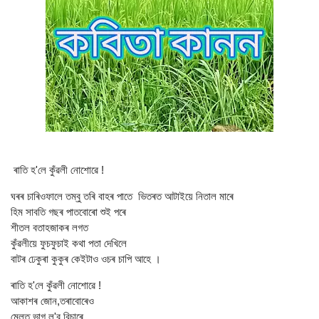
ৰাতি হ'লে কুঁৱলী নোশোৱে !
ঘৰৰ চাৰিওফালে তম্বু তৰি বাহৰ পাতে ভিতৰত আটাইয়ে নিতাল মাৰে
হিম সাবতি গছৰ পাতবোৰো শুই পৰে
শীতল বতাহজাকৰ লগত
কুঁৱলীয়ে ফুচফুচাই কথা পতা দেখিলে
বাটৰ ঢেকুৰা কুকুৰ কেইটাও ওচৰ চাপি আহে ।
ৰাতি হ'লে কুঁৱলী নোশোৱে !
আকাশৰ জোন,তৰাবোৰেও
মেলত ভাগ ল'ব বিচাৰে