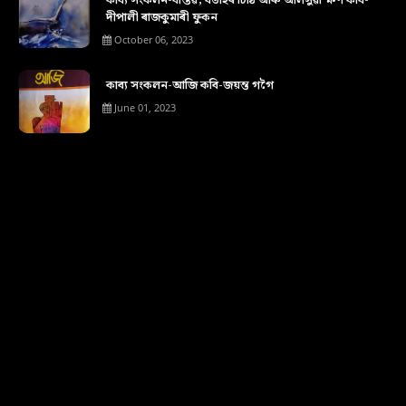
কাব্য সংকলন-বাস্তৱ, বতাহৰ চিঠি আৰু আলসুৱা ক্ষণ কবি-
দীপালী ৰাজকুমাৰী ফুকন
October 06, 2023
কাব্য সংকলন-আজি কবি-জয়ন্ত গগৈ
June 01, 2023