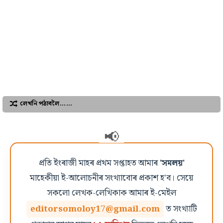
লেখনি পঠাবলৈ……
প্ৰতি ইংৰাজী মাহৰ প্ৰথম সপ্তাহত আমাৰ
'সমলয়'
মাহেকীয়া ই-আলোচনীৰ সংখ্যাবোৰ প্ৰকাশ হ'ব। সেয়ে
সকলো লেখক-লেখিকাক আমাৰ ই-মেইল
editorsomoloy17@gmail.com
ত সংখ্যাটি