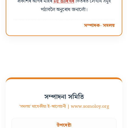
প্ৰকাশৰ আগৰ মাহৰ
২৫ তাৰিখৰ
ভিতৰত লেখনি সমূহ
পঠাবলৈ অনুৰোধ জনালোঁ।
সম্পাদক- সমলয়
সম্পাদনা সমিতি
'সমলয়' মাহেকীয়া ই-আলোচনী | www.somoloy.org
উপদেষ্টা