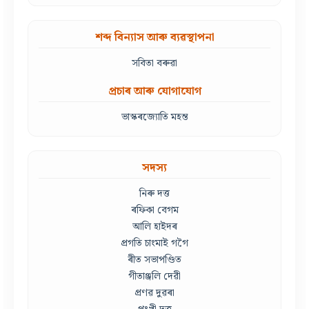
শব্দ বিন্যাস আৰু ব্যৱস্থাপনা
সবিতা বৰুৱা
প্ৰচাৰ আৰু যোগাযোগ
ভাস্কৰজ্যোতি মহন্ত
সদস্য
নিৰু দত্ত
ৰফিকা বেগম
আলি হাইদৰ
প্ৰগতি চাংমাই গগৈ
ৰীত সভাপণ্ডিত
গীতাঞ্জলি দেৱী
প্ৰণৱ দুৱৰা