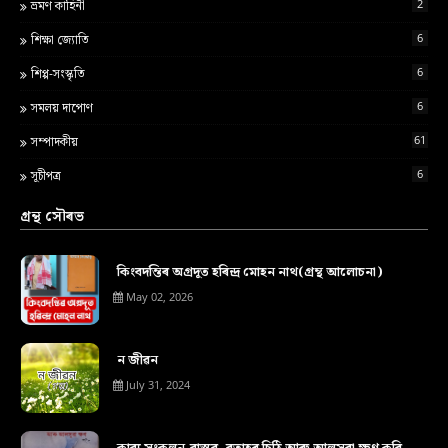
2
ভ্ৰমণ কাহিনী
6
শ‍িক্ষা জ্য‍োত‍ি
6
শিপ্প-সংস্কৃতি
6
সমলয় দাপোণ
61
সম্পাদকীয়
6
সূচীপত্ৰ
গ্ৰন্থ সৌৰভ
কিংবদন্তিৰ অগ্ৰদূত হৰিন্দ্ৰ মোহন নাথ(গ্ৰন্থ আলোচনা)
May 02, 2026
ন জীৱন
July 31, 2024