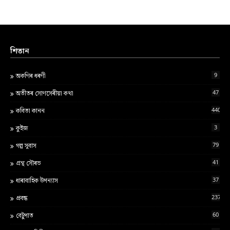
শিতান
9
অকণিৰ ধৰণী
47
অতীতৰ সোণসেৰীয়া কথা
440
কবিতা কানন
3
কুইজ
79
গল্প সুবাস
41
গ্ৰন্থ স‍ৌৰভ
37
ধাৰাবাহিক উপন্যাস
237
প্ৰবন্ধ
60
বেটুপাত