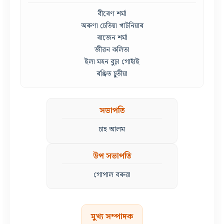
বীৰেণ শৰ্মা
অৰুণা চেতিয়া খাটনিয়াৰ
ৰাজেন শৰ্মা
জীৱন কলিতা
ইলা মহন বুঢ়া গোহাঁই
ৰঞ্জিত চুতীয়া
সভাপতি
চাহ আলম
উপ সভাপতি
গোপাল বৰুৱা
মুখ্য সম্পাদক