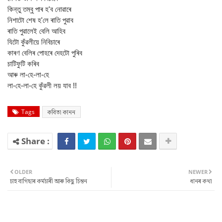
কিন্তু তম্বু পাৰ হ'ব নোৱাৰে
নিশাটো শেষ হ'লে ৰাতি পুৱাব
ৰাতি পুৱালেই বেলি আহিব
যিটো কুঁৱলীয়ে নিবিচাৰে
কাৰণ বেলিৰ পোহৰে দেহটো পুৰিব
চাটিফুটি কৰিব
আৰু লা-হে-লা-হে
লা-হে-লা-হে কুঁৱলী লয় যাব !!
Tags
কবিতা কানন
OLDER
NEWER
চাহ বাগিছাৰ কৰ্মচাৰী আৰু কিছু চিন্তন
ধানৰ কথা