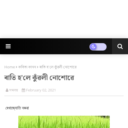
Home
কবিতা কানন
ৰাতি হ'লে কুঁৱলী নোশোৱে
ৰাতি হ'লে কুঁৱলী নোশোৱে
সমলয়
February 02, 2021
ৰেখাজ্যোতি বৰুৱা