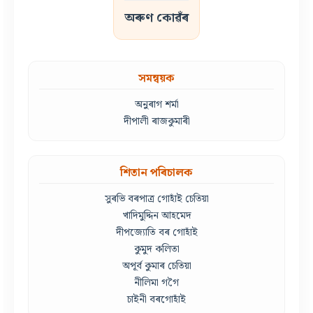
অৰুণ কোৱঁৰ
সমন্বয়ক
অনুৰাগ শৰ্মা
দীপালী ৰাজকুমাৰী
শিতান পৰিচালক
সুৰভি বৰপাত্ৰ গোহাঁই চেতিয়া
খাদিমুদ্দিন আহমেদ
দীপজ্যোতি বৰ গোহাঁই
কুমুদ কলিতা
অপূৰ্ব কুমাৰ চেতিয়া
নীলিমা গগৈ
চাইনী বৰগোহাঁই