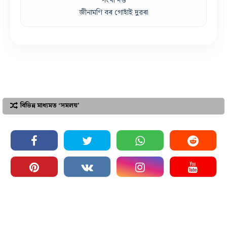
পংখী দত্ত
জীনামণি বৰ গোহাঁই দুৱৰা
বিভিন্ন মাধ্যমত ‘সমলয়’