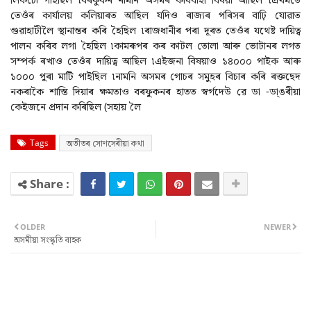
তেওঁৰ কাৰ্যালয় কলিয়াৰত আছিল যদিও ৰাজ্যৰ পৰিসৰ বাঢ়ি যোৱাত
গুৱাহাটীলৈ স্থানান্তৰ কৰি হৈছিল ৷ৰাজধানীৰ পৰা দূৰত তেওঁৰ যথেষ্ট দায়িত্ব
পালন কৰিব লগা হৈছিল ৷কামৰূপৰ কৰ কাটল তোলা আৰু ভোটানৰ লগত
সম্পৰ্ক ৰখাও তেওঁৰ দায়িত্ব আছিল ৷এইজনা বিষয়াও ১৪০০০ পাইক আৰু
১০০০ পুৰা মাটি পাইছিল ৷নামনি অসমৰ গোচৰ সমুহৰ বিচাৰ কৰি ৰক্তছেদ
নকৰাকৈ শাস্তি দিয়াৰ ক্ষমতাও বৰফুকনৰ হাতত স্বৰ্গদেউ ৱে ডা -ডা্ঙৰীয়া
কেইজনে প্ৰদান কৰিছিল (সহায় লৈ
Tags
অতীতৰ সোণসেৰীয়া কথা
OLDER
NEWER
অসমীয়া সংস্কৃতি বাহক