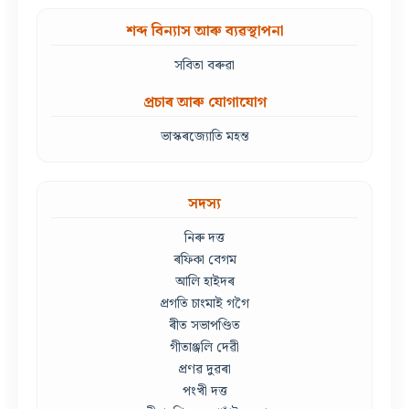
শব্দ বিন্যাস আৰু ব্যৱস্থাপনা
সবিতা বৰুৱা
প্ৰচাৰ আৰু যোগাযোগ
ভাস্কৰজ্যোতি মহন্ত
সদস্য
নিৰু দত্ত
ৰফিকা বেগম
আলি হাইদৰ
প্ৰগতি চাংমাই গগৈ
ৰীত সভাপণ্ডিত
গীতাঞ্জলি দেৱী
প্ৰণৱ দুৱৰা
পংখী দত্ত