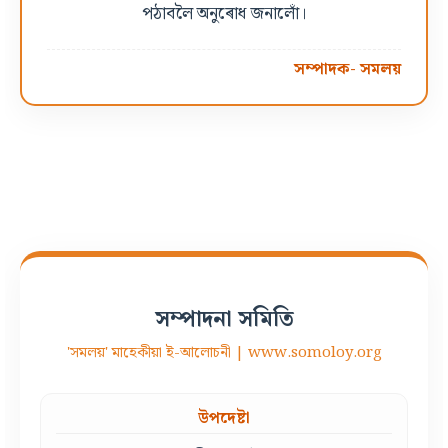
পঠাবলৈ অনুৰোধ জনালোঁ।
সম্পাদক- সমলয়
সম্পাদনা সমিতি
'সমলয়' মাহেকীয়া ই-আলোচনী | www.somoloy.org
উপদেষ্টা