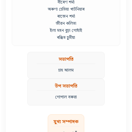
বীৰেণ শৰ্মা
অৰুণা চেতিয়া খাটনিয়াৰ
ৰাজেন শৰ্মা
জীৱন কলিতা
ইলা মহন বুঢ়া গোহাঁই
ৰঞ্জিত চুতীয়া
সভাপতি
চাহ আলম
উপ সভাপতি
গোপাল বৰুৱা
মুখ্য সম্পাদক