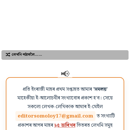
লেখনি পঠাবলৈ……
প্ৰতি ইংৰাজী মাহৰ প্ৰথম সপ্তাহত আমাৰ
'সমলয়'
মাহেকীয়া ই-আলোচনীৰ সংখ্যাবোৰ প্ৰকাশ হ'ব। সেয়ে
সকলো লেখক-লেখিকাক আমাৰ ই-মেইল
editorsomoloy17@gmail.com
ত সংখ্যাটি
প্ৰকাশৰ আগৰ মাহৰ
২৫ তাৰিখৰ
ভিতৰত লেখনি সমূহ