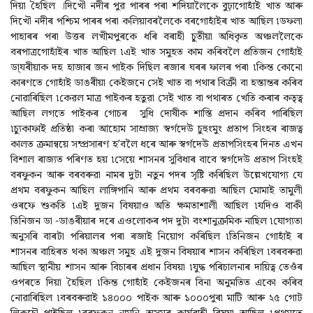
দিয়া হৈছিল ।দিখৌ নদীৰ পুৱ পাৰৰ পৰা শদিয়ালৈকে বুঢ়াগোহাঁই খাত আৰু
দিখৌ নদীৰ পশ্চিম পাৰৰ পৰা কলিয়াবৰলৈকে বৰগোহাঁইৰ খাত আছিল ৷ডফলা
পাহাৰৰ পৰা উত্তৰ লখীমপুৰকে ধৰি বৰাহী চুতীয়া অধিকৃত অঞ্চললৈকে
বৰপাত্ৰগোহাঁইৰ খাত আছিল ৷এই খাত সমুহত কাম কৰিবলৈ প্ৰতিজন গোহাঁই
ডা্যৰীয়াক দহ হাজাৰ জন পাইক দিছিল ৰজাৰ ঘৰৰ ফালৰ পৰা ৷কিন্ত কোনো
কাৰণতে গোহাঁই ডাঙৰীয়া কেইজনে সেই খাত বা পথাৰ বিক্ৰী বা হস্তান্তৰ কৰিব
নোৱাৰিছিল ৷কেৱল মাত্ৰ পাইকৰ হতুৱা সেই খাত বা পথাৰত খেতি কৰাৰ কতৃত্ব
আছিল লগতে পাইকৰ গোচৰ সুধি দোষীক শাস্তি প্ৰদান কৰিব পাৰিছিল
৷চ্যুকাফাই প্ৰতিষ্ঠা কৰা আহোম সাম্ৰাজ্য স্বৰ্গদেউ চুহুংমুং প্ৰতাপ সিংহৰ ৰাজত্ব
কালত ক্ৰমান্বয়ে সম্প্ৰসাৰণ হ’বলৈ ধৰে আৰু স্বৰ্গদেউ প্ৰতাপসিংহৰ দিনত এখন
বিশাল ৰাজ্যত পৰিণত হয় ৷সেয়ে শাসনৰ সুবিধাৰ বাবে স্বৰ্গদেউ প্ৰতাপ সিংহই
বৰফুকন আৰু বৰবৰুৱা নামৰ দুটা নতুন পদৰ সৃষ্টি কৰিছিল উল্লেখযোগ্য যে
প্ৰথম বৰফুকন আছিল লাঙ্গিপানি আৰু প্ৰথম বৰবৰুৱা আছিল মোমাই তামুলী
ওৰফে শুকতি ৷এই দুজন বিষয়াও অতি ক্ষমতাশালী আছিল ৷যদিও বাকী
তিনিজন ডা -ডাঙৰীয়াৰ দৰে এওলোকৰ পদ দুটা বংশানুক্ৰমিক নাছিল ৷যোগ্যতা
অনুসৰি বাৰটা পৰিয়ালৰ পৰা ৰজাই নিয়োগ কৰিছিল ৷তিনিজন গোহাঁই ৰ
শাসনৰ বাহিৰত থকা অঞ্চল সমুহ এই দুজন বিষয়াৰ শাসন কৰিছিল ৷বৰবৰুৱা
আছিল স্থানীয় শাসন আৰু বিচাৰৰ প্ৰধান বিষয়া ৷যুদ্ধ পৰিচালনাৰ দায়িত্ব তেওঁৰ
ওপৰতে দিয়া হৈছিল ৷কিন্ত গোহাঁই কেইজনৰ বিনা অনুমতিত একো কৰিব
নোৱাৰিছিল ৷বৰবৰুৱাই ১৪০০০ পাইক আৰু ১০০০পুৰা মাটি আৰু ২৫ গোট
লিকচৌ পাইছিল ৷বৰফুকন নামনি অসমৰ কাৰ্যবাহী বিষয়া আছিল ৷প্ৰথমতে