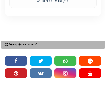
জীনামণি বৰ গোহাঁই দুৱৰা
বিভিন্ন মাধ্যমত ‘সমলয়’