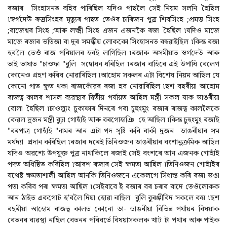
ৰজাৰ সিংহাসনত বহিব পাৰিছিল যদিও পাছলৈ সেই নিয়ম সলনি হৈছিল
৷স্বৰ্গদেউ ৰুদ্ৰসিংহৰ মৃত্যুৰ পাছত তেওঁৰ চাৰিজন পুত্ৰ শিবসিংহ ;প্ৰমত্ত সিংহ
;ৰাজেশ্বৰ সিংহ ;আৰু লক্ষ্মী সিংহ এজন এজনকৈ ৰজা হৈছিল ৷যদিও মাজে
মাজে ৰজাৰ ভতিজা বা দূৰ সমন্ধীয় লোককো সিংহাসনত বহুৱাইছিল ৷কিন্ত ৰজা
হবলৈ তেওঁ ৰাজ পৰিয়ালৰ হবই লাগিছিল ৷ৰজাক অসমীয়াত স্বৰ্গদেউ আৰু
তাই ভাষাত "চাওফা "বুলি সম্বোধন ধৰিছিল ৷ৰজাৰ বাহিৰে এই উপাধি বেলেগ
কোনেও গ্ৰহণ কৰিব নোৱাৰিছিল ৷আহোম সকলৰ এটা বিশেষ নিয়ম আছিল যে
কোনো গাত ক্ষুত থকা ৰাজকোঁৱৰ ৰজা হব নোৱাৰিছিল ৷ছশ বছৰীয়া আহোম
ৰাজত্ব কালৰ শাসল ব্যৱস্থাৰ দ্বিতীয় পৰ্যায়ত আছিল মন্ত্ৰী সকল যাক ডাঙৰীয়া
বোলা হৈছিল ৷চাওল্যুং চুকাফাৰ দিনৰে পৰা চুহুংমুং ৰজাৰ ৰাজত্ব কাললৈকে
কেৱল দুজন মন্ত্ৰী বুঢ়া গোহাঁই আৰু বৰগোহাঞি হে আছিল ৷কিন্ত চুহুংমুং ৰজাই
"বৰপাত্ৰ গোহাঁই "নামৰ আন এটা পদ সৃষ্টি কৰি বাকী দুজন ডাঙৰীয়াৰ সম
মৰ্যদ্যা প্ৰদান কৰিছিল ৷ৰজাৰ দৰেই তিনিওজন ডাঙৰীয়াৰ বংশানুক্ৰমিক আছিল
যদিও অৱশ্যে উপযুক্ত পুত্ৰ নাথাকিলে ৰজাই সেই বংশৰে আন এজনক গোহাঁই
পদত অধিষ্ঠিত কৰিছিল ৷আৰশ ৰজাৰ সেই ক্ষমতা আছিল ৷তিনিওজন গোহাঁইৰ
যথেষ্ট ক্ষমতাশালী আছিল আনকি তিনিওজনে একেলগে সিধান্ত কৰি ৰজা ভঙা
পতা কৰিব পৰা ক্ষমতা আছিল ৷সেইবাবে ই ৰজাৰ বৰ চৰাৰ বাদে তেওঁলোকক
আন ঠাইত একগোট হ’বলৈ দিয়া হোৱা নাছিল বুলি বুৰঞ্জীবিদ সকলে কয় ৷ছশ
বছৰীয়া আহোম ৰাজত্ব কালত কোনো ডা- ডাঙৰীয়া বিভিন্ন পৰ্যায়ৰ বিষয়াক
বেতনৰ ব্যৱস্থা নাছিল বেতনৰ পৰিবৰ্তে বিষয়াসকলক খাট টা পথাৰ আৰু পাইক