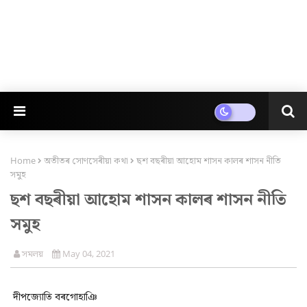
Home
অতীতৰ সোণসেৰীয়া কথা
ছশ বছৰীয়া আহোম শাসন কালৰ শাসন নীতি
সমুহ
ছশ বছৰীয়া আহোম শাসন কালৰ শাসন নীতি
সমুহ
সমলয়
May 04, 2021
দীপজ্যোতি বৰগোহাঞি