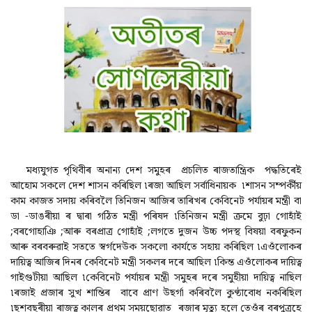
মধ্যযুগত পৃথিবীৰ অনান্য দেশ সমুহৰ প্ৰচলিত ৰাজতান্ত্ৰিক পদ্ধতিৰেই
আহোম সকলে দেশ শাসন কৰিছিল ৷ৰজা আছিল সৰ্বাধিনায়ক ৷শাসন সম্পৰ্কীয়
কাম কাজত সদায় কৰিবলৈ তিনিজন আজিৰ তাৰিখৰ কেবিনেট পৰ্যায়ৰ মন্ত্ৰী বা
ডা -ডাঙৰীয়া ৰ দ্বাৰা গঠিত মন্ত্ৰী পৰিষদ ৷তিনিজন মন্ত্ৰী ক্ৰমে বুঢ়া গোহাঁই
;বৰগোহাঞি ;আৰু বৰপ্ৰাত্ৰ গোহাঁই ;লগতে দুজন উচ্চ পদস্থ বিষয়া বৰফুকন
আৰু বৰবৰুৱাই সততে স্বৰ্গদেউক সকলো কাৰ্যতে সহায় কৰিছিল ৷এওঁলোকৰ
দায়িত্ব আজিৰ দিনৰ কেবিনেট মন্ত্ৰী সকলৰ দৰে আছিল ৷কিন্ত এওঁলোকৰ দায়িত্ব
গাইগুটীয়া আছিল ৷কেবিনেট পৰ্যায়ৰ মন্ত্ৰী সমুহৰ দৰে সমুহীয়া দায়িত্ব নাছিল
৷ৰজাই প্ৰজাৰ সুখ শান্তিৰ বাবে প্ৰাণ উছৰ্গা কৰিবলৈ কুণ্ঠাবোধ নকৰিছিল
৷ছশবছৰীয়া ৰাজত্ব কালৰ প্ৰথম সময়ছোৱাত ৰজাৰ মৃত্যু হলে তেওঁৰ বৰপুত্ৰহে