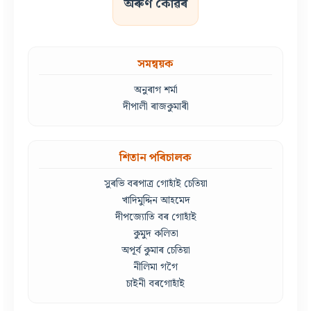
অৰুণ কোৱঁৰ
সমন্বয়ক
অনুৰাগ শৰ্মা
দীপালী ৰাজকুমাৰী
শিতান পৰিচালক
সুৰভি বৰপাত্ৰ গোহাঁই চেতিয়া
খাদিমুদ্দিন আহমেদ
দীপজ্যোতি বৰ গোহাঁই
কুমুদ কলিতা
অপূৰ্ব কুমাৰ চেতিয়া
নীলিমা গগৈ
চাইনী বৰগোহাঁই