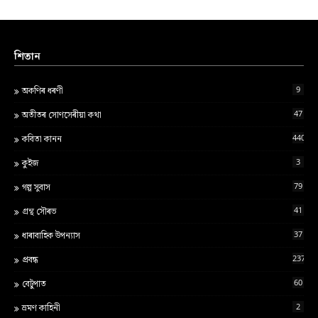
শিতান
9
অকণিৰ ধৰণী
47
অতীতৰ সোণসেৰীয়া কথা
440
কবিতা কানন
3
কুইজ
79
গল্প সুবাস
41
গ্ৰন্থ স‍ৌৰভ
37
ধাৰাবাহিক উপন্যাস
237
প্ৰবন্ধ
60
বেটুপাত
2
ভ্ৰমণ কাহিনী