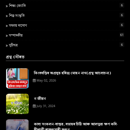
6
শ‍িক্ষা জ্য‍োত‍ি
6
শিপ্প-সংস্কৃতি
6
সমলয় দাপোণ
61
সম্পাদকীয়
6
সূচীপত্ৰ
গ্ৰন্থ সৌৰভ
কিংবদন্তিৰ অগ্ৰদূত হৰিন্দ্ৰ মোহন নাথ(গ্ৰন্থ আলোচনা)
May 02, 2026
ন জীৱন
July 31, 2024
কাব্য সংকলন-বাস্তৱ, বতাহৰ চিঠি আৰু আলসুৱা ক্ষণ কবি-
দীপালী ৰাজকুমাৰী ফুকন