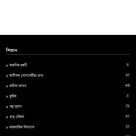
শিতান
9
অকণিৰ ধৰণী
47
অতীতৰ সোণসেৰীয়া কথা
440
কবিতা কানন
3
কুইজ
79
গল্প সুবাস
41
গ্ৰন্থ স‍ৌৰভ
37
ধাৰাবাহিক উপন্যাস