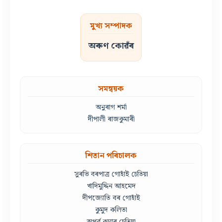
মুখ্য সম্পাদক
অৰুণ কোৱঁৰ
সমন্বয়ক
অনুৰাগ শৰ্মা
দীপালী ৰাজকুমাৰী
শিতান পৰিচালক
সুৰভি বৰপাত্ৰ গোহাঁই চেতিয়া
খাদিমুদ্দিন আহমেদ
দীপজ্যোতি বৰ গোহাঁই
কুমুদ কলিতা
অপূৰ্ব কুমাৰ চেতিয়া