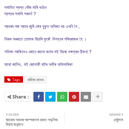
সমাধিত স্বপ্ন গোঁজ মাৰি থওঁনে
স্বপ্নৰ সমাধি সজাওঁ ?
প্ৰহৰৰ পৰা প্ৰহৰ জুৰি মোৰ বুকুত অবিৰত বয় এখনি নৈ ,
নিজৰ অজ্ঞাতে তোমাক বিচাৰি ফুৰোঁ দিগন্তৰ পৰিব্ৰাজক হৈ ।
শতিকা গৰকিলেও জোনে জানো জনাব মই বিচৰা নক্ষত্ৰৰ ঠিকনা ?
মাথো জানিব, মই জোনাকী বাটৰ অধীৰ অভিসাৰিকা
Tags
কবিতা কানন
OLDER
NEWER
আহোম সকলৰ পৰম্পৰাগত চকলং পদ্ধতিৰ
বেটুপাত
বিবাহ অনুষ্ঠান