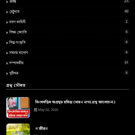
237
প্ৰবন্ধ
60
বেটুপাত
2
ভ্ৰমণ কাহিনী
6
শ‍িক্ষা জ্য‍োত‍ি
6
শিপ্প-সংস্কৃতি
6
সমলয় দাপোণ
61
সম্পাদকীয়
6
সূচীপত্ৰ
গ্ৰন্থ সৌৰভ
কিংবদন্তিৰ অগ্ৰদূত হৰিন্দ্ৰ মোহন নাথ(গ্ৰন্থ আলোচনা)
May 02, 2026
ন জীৱন