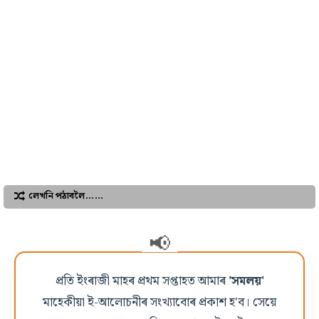
লেখনি পঠাবলৈ……
প্ৰতি ইংৰাজী মাহৰ প্ৰথম সপ্তাহত আমাৰ
'সমলয়'
মাহেকীয়া ই-আলোচনীৰ সংখ্যাবোৰ প্ৰকাশ হ'ব। সেয়ে