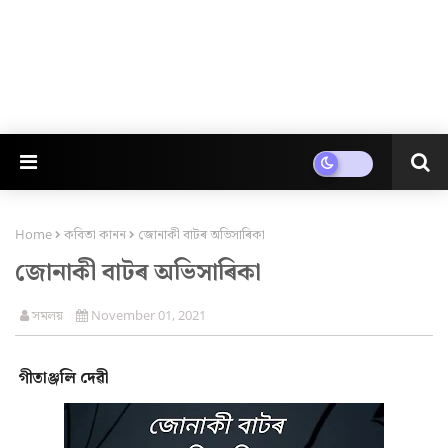
Home
কবিতা কানন
জোনাকী বাটৰ অভিসাৰিকা
জোনাকী বাটৰ অভিসাৰিকা
সমলয়
November 01, 2021
গীতাঞ্জলি দেৱী