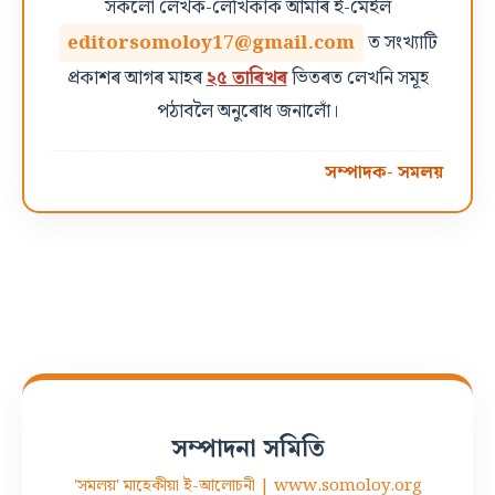
সকলো লেখক-লেখিকাক আমাৰ ই-মেইল
editorsomoloy17@gmail.com
ত সংখ্যাটি
প্ৰকাশৰ আগৰ মাহৰ
২৫ তাৰিখৰ
ভিতৰত লেখনি সমূহ
পঠাবলৈ অনুৰোধ জনালোঁ।
সম্পাদক- সমলয়
সম্পাদনা সমিতি
'সমলয়' মাহেকীয়া ই-আলোচনী | www.somoloy.org