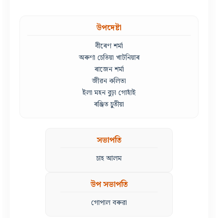
উপদেষ্টা
বীৰেণ শৰ্মা
অৰুণা চেতিয়া খাটনিয়াৰ
ৰাজেন শৰ্মা
জীৱন কলিতা
ইলা মহন বুঢ়া গোহাঁই
ৰঞ্জিত চুতীয়া
সভাপতি
চাহ আলম
উপ সভাপতি
গোপাল বৰুৱা