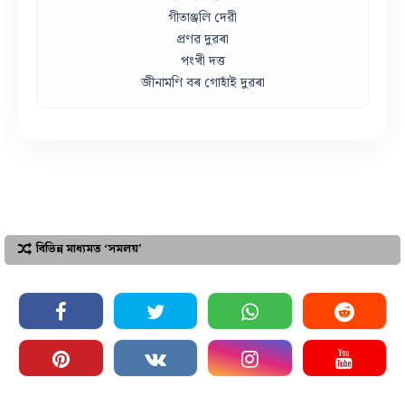
গীতাঞ্জলি দেৱী
প্ৰণৱ দুৱৰা
পংখী দত্ত
জীনামণি বৰ গোহাঁই দুৱৰা
বিভিন্ন মাধ্যমত ‘সমলয়’