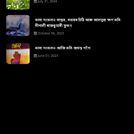
July 31, 2024
কাব্য সংকলন-বাস্তৱ, বতাহৰ চিঠি আৰু আলসুৱা ক্ষণ কবি-
দীপালী ৰাজকুমাৰী ফুকন
October 06, 2023
কাব্য সংকলন-আজি কবি-জয়ন্ত গগৈ
June 01, 2023