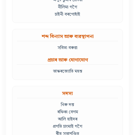
নীলিমা গগৈ
চাইনী বৰগোহাঁই
শব্দ বিন্যাস আৰু ব্যৱস্থাপনা
সবিতা বৰুৱা
প্ৰচাৰ আৰু যোগাযোগ
ভাস্কৰজ্যোতি মহন্ত
সদস্য
নিৰু দত্ত
ৰফিকা বেগম
আলি হাইদৰ
প্ৰগতি চাংমাই গগৈ
ৰীত সভাপণ্ডিত