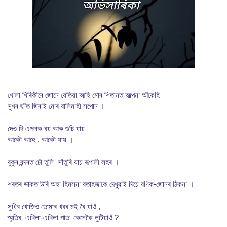
খোলা খিৰিকীৰে জোনে যেতিয়া আহি মোৰ শিতানত আল্পনা আঁকেহি
সুখৰ ছাঁত জিৰাই মোৰ বালিমাহী সপোন ।
দেও দি এপলক ৰয় আৰু গুচি যায়
আকৌ আহে , আকৌ যায় ।
বুকুৰ বন্দৰত ঢৌ তুলি সাঁতুৰি যায় ৰূপালী লহৰ ।
শৰতৰ ডাকত উৰি অহা হিমসনা বতাহজাকে দেখুৱাই দিয়ে বণিক-জোনৰ ঠিকনা ।
সুধিব খোজিও তোমাৰ খবৰ মই ৰৈ যাওঁ ,
স্মৃতিৰ এখিলা-এখিলা পাত কেনেকৈ লুটিয়াওঁ ?