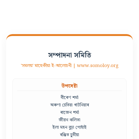
সম্পাদনা সমিতি
'সমলয়' মাহেকীয়া ই-আলোচনী | www.somoloy.org
উপদেষ্টা
বীৰেণ শৰ্মা
অৰুণা চেতিয়া খাটনিয়াৰ
ৰাজেন শৰ্মা
জীৱন কলিতা
ইলা মহন বুঢ়া গোহাঁই
ৰঞ্জিত চুতীয়া