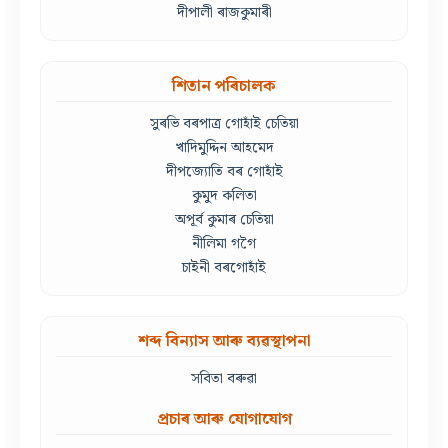
দীপালী ৰাজকুমাৰী
শিতান পৰিচালক
সুৰভি বৰপাত্ৰ গোহাঁই চেতিয়া
খাদিমুদ্দিন আহমেদ
দীপজ্যোতি বৰ গোহাঁই
কুমুদ কলিতা
অপূৰ্ব কুমাৰ চেতিয়া
নীলিমা গগৈ
চাইনী বৰগোহাঁই
শব্দ বিন্যাস আৰু ব্যৱস্থাপনা
সবিতা বৰুৱা
প্ৰচাৰ আৰু যোগাযোগ