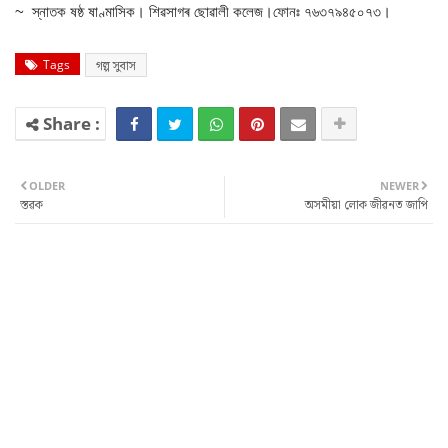
~ স্নাতক ষষ্ঠ ষাণ্মাসিক। শিৱসাগৰ ছোৱালী কলেজ।ফোনঃ ৭৬৩৭৯৪৫০৭৩।
Tags
গল্প সুবাস
OLDER
NEWER
স্তৱক
অসমীয়া লোক জীৱনত জাপি