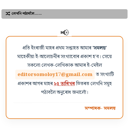
লেখনি পঠাবলৈ……
প্ৰতি ইংৰাজী মাহৰ প্ৰথম সপ্তাহত আমাৰ
'সমলয়'
মাহেকীয়া ই-আলোচনীৰ সংখ্যাবোৰ প্ৰকাশ হ'ব। সেয়ে
সকলো লেখক-লেখিকাক আমাৰ ই-মেইল
editorsomoloy17@gmail.com
ত সংখ্যাটি
প্ৰকাশৰ আগৰ মাহৰ
২৫ তাৰিখৰ
ভিতৰত লেখনি সমূহ
পঠাবলৈ অনুৰোধ জনালোঁ।
সম্পাদক- সমলয়