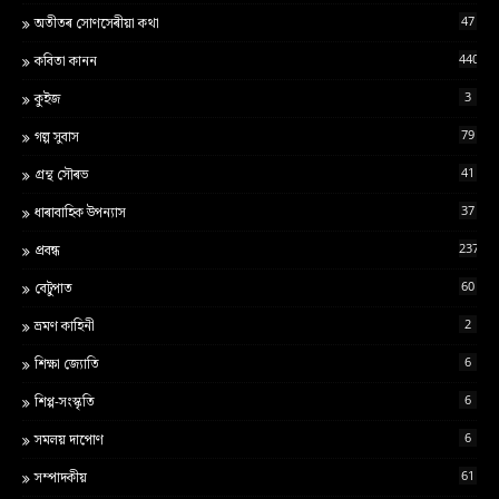
47
অতীতৰ সোণসেৰীয়া কথা
440
কবিতা কানন
3
কুইজ
79
গল্প সুবাস
41
গ্ৰন্থ স‍ৌৰভ
37
ধাৰাবাহিক উপন্যাস
237
প্ৰবন্ধ
60
বেটুপাত
2
ভ্ৰমণ কাহিনী
6
শ‍িক্ষা জ্য‍োত‍ি
6
শিপ্প-সংস্কৃতি
6
সমলয় দাপোণ
61
সম্পাদকীয়