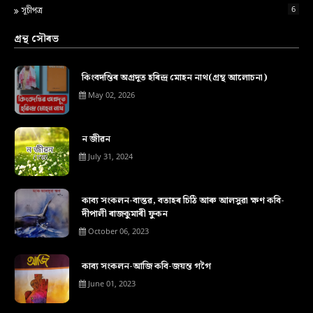
6
সূচীপত্ৰ
গ্ৰন্থ সৌৰভ
কিংবদন্তিৰ অগ্ৰদূত হৰিন্দ্ৰ মোহন নাথ(গ্ৰন্থ আলোচনা)
May 02, 2026
ন জীৱন
July 31, 2024
কাব্য সংকলন-বাস্তৱ, বতাহৰ চিঠি আৰু আলসুৱা ক্ষণ কবি-
দীপালী ৰাজকুমাৰী ফুকন
October 06, 2023
কাব্য সংকলন-আজি কবি-জয়ন্ত গগৈ
June 01, 2023