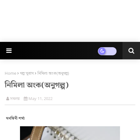
Home
গল্প সুবাস
নিমিলা অংক(অনুগল্প)
নিমিলা অংক(অনুগল্প)
সমলয়
May 11, 2022
মনস্বিনী শৰ্মা