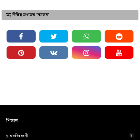
বিভিন্ন মাধ্যমত ‘সমলয়’
শিতান
9
অকণিৰ ধৰণী