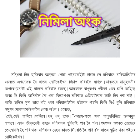
সন্ধিয়া দিন হাজিৰাৰ অন্তত: পোৱা পইচাকেইটা হাতত লৈ মণিৰামে চাৰিআলিটোৰ
ওচৰতে এখন্তেক ৰৈ হাতৰ নোটকেইখন হিচাপ কৰিবলৈ ধৰিলে।ডাক্তৰে মানুহজনীৰ
অপাৰেশ্যনটো এই মাহতে কৰিবলৈ কৈছে।আনফালে বাপুকণৰ পৰীক্ষা ওচৰ চাপি আহিছে
অথচ সি কিনি আনিবলৈ কৈ থকা কিতাপখন মণিৰামে এতিয়ালৈকে আনি দিব পৰা নাই।
আজি দুদিনে সুদা ভাত খাই থকা পৰিয়ালটোলৈ দুটামান পাচলি কিনি নিওঁ বুলি মণিৰামে
সমুখৰ দোকানকেইখনলৈ খোজ ল'লে।এনেতে,
"হেই,হেই মাৰিলে।মাৰিলে।ধৰ্‌ ধৰ্‌ তাক।"-আশে-পাশে থকা মানুহখিনিয়ে হুলস্থূল
লগালে।এখন তীব্ৰবেগী বাহনে মণিৰামক খুন্দিয়াই পাৰ হৈ গ'ল।পদপথৰ ওপৰত তেজেৰে
তোমোৰলি হৈ পৰি থকা মণিৰামৰ দেহৰ কাষত সিঁচৰতি হৈ পৰি ৰ'ল হাতৰ মুঠিত থকা পইচাৰ
নোটকেইখন।