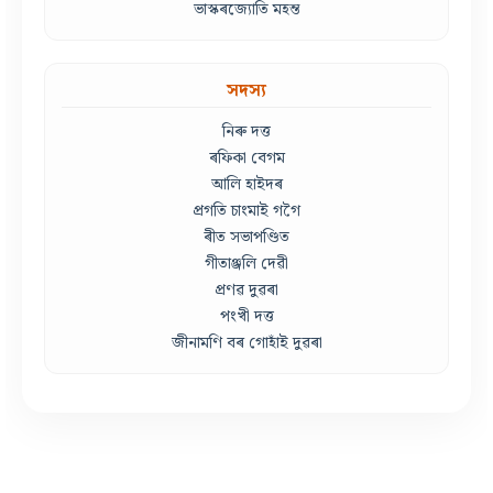
ভাস্কৰজ্যোতি মহন্ত
সদস্য
নিৰু দত্ত
ৰফিকা বেগম
আলি হাইদৰ
প্ৰগতি চাংমাই গগৈ
ৰীত সভাপণ্ডিত
গীতাঞ্জলি দেৱী
প্ৰণৱ দুৱৰা
পংখী দত্ত
জীনামণি বৰ গোহাঁই দুৱৰা