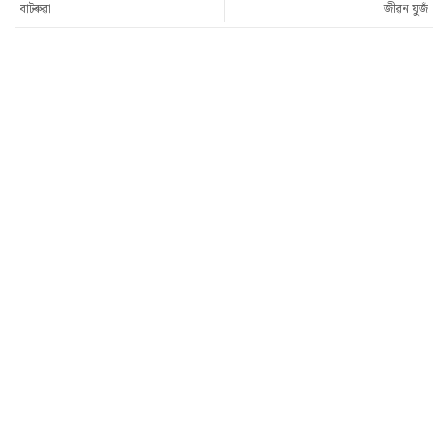
বাটৰুৱা
জীৱন যুজঁ