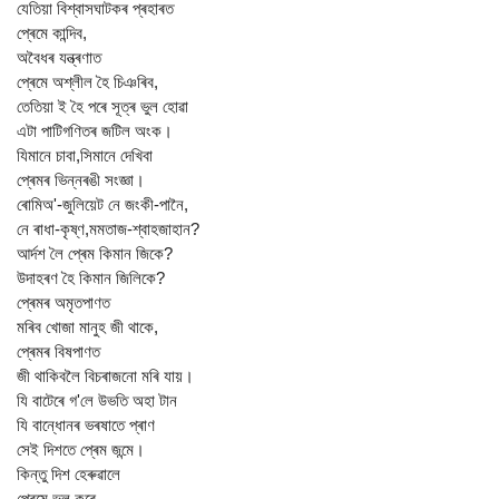
যেতিয়া বিশ্বাসঘাটকৰ প্ৰহাৰত
প্ৰেমে কান্দিব,
অবৈধৰ যন্ত্ৰণাত
প্ৰেমে অশ্লীল হৈ চিঞৰিব,
তেতিয়া ই হৈ পৰে সূত্ৰ ভুল হোৱা
এটা পাটিগণিতৰ জটিল অংক।
যিমানে চাবা,সিমানে দেখিবা
প্ৰেমৰ ভিন্নৰঙী সংজ্ঞা।
ৰোমিঅ'-জুলিয়েট নে জংকী-পানৈ,
নে ৰাধা-কৃষ্ণ,মমতাজ-শ্বাহজাহান?
আৰ্দশ লৈ প্ৰেম কিমান জিকে?
উদাহৰণ হৈ কিমান জিলিকে?
প্ৰেমৰ অমৃতপাণত
মৰিব খোজা মানুহ জী থাকে,
প্ৰেমৰ বিষপাণত
জী থাকিবলৈ বিচৰাজনো মৰি যায়।
যি বাটেৰে গ'লে উভতি অহা টান
যি বান্ধোনৰ ভৰষাতে প্ৰাণ
সেই দিশতে প্ৰেম জন্মে।
কিন্তু দিশ হেৰুৱালে
প্ৰেমে ভুল কৰে