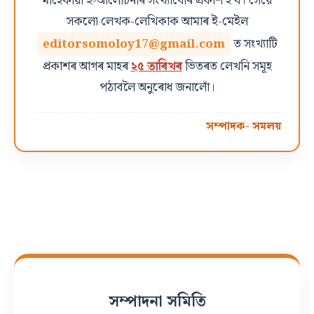
মাহেকীয়া ই-আলোচনীৰ সংখ্যাবোৰ প্ৰকাশ হ'ব। সেয়ে
সকলো লেখক-লেখিকাক আমাৰ ই-মেইল
editorsomoloy17@gmail.com
ত সংখ্যাটি
প্ৰকাশৰ আগৰ মাহৰ
২৫ তাৰিখৰ
ভিতৰত লেখনি সমূহ
পঠাবলৈ অনুৰোধ জনালোঁ।
সম্পাদক- সমলয়
সম্পাদনা সমিতি