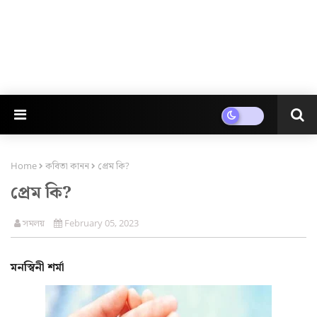
Home
কবিতা কানন
প্ৰেম কি?
প্ৰেম কি?
সমলয়
February 05, 2023
মনস্বিনী শৰ্মা