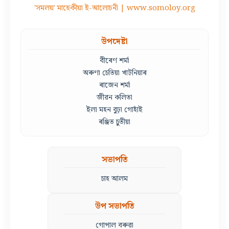
'সমলয়' মাহেকীয়া ই-আলোচনী | www.somoloy.org
উপদেষ্টা
বীৰেণ শৰ্মা
অৰুণা চেতিয়া খাটনিয়াৰ
ৰাজেন শৰ্মা
জীৱন কলিতা
ইলা মহন বুঢ়া গোহাঁই
ৰঞ্জিত চুতীয়া
সভাপতি
চাহ আলম
উপ সভাপতি
গোপাল বৰুৱা