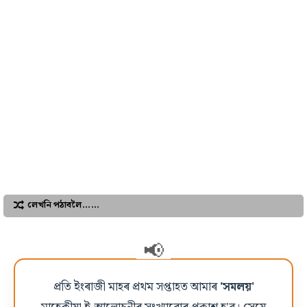
লেখনি পঠাবলৈ……
প্ৰতি ইংৰাজী মাহৰ প্ৰথম সপ্তাহত আমাৰ
'সমলয়'