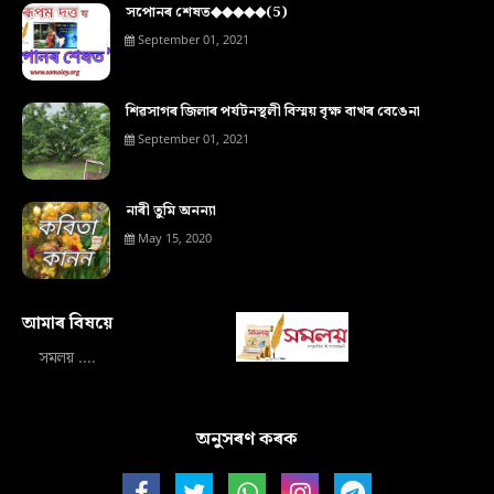
সপোনৰ শেষত◆◆◆◆◆(5)
September 01, 2021
শিৱসাগৰ জিলাৰ পৰ্যটনস্থলী বিস্ময় বৃক্ষ বাখৰ বেঙেনা
September 01, 2021
নাৰী তুমি অনন্যা
May 15, 2020
আমাৰ বিষয়ে‍
সমলয় ....
অনুসৰণ কৰক