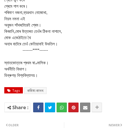
প্ৰেমে পাপ কৰে।
পৰিমাণ নজনা,ব্যৱধান নোজোখা,
নিয়ম নমনা এই
অবুজন সাঁথৰটোৱেই প্ৰেম।
কিজানি,মোৰ উত্তৰত তেওঁৰ ঠিকনা নাপালে,
মোক একেঠাইতে থৈ
অহাৰ বাটেৰে তেওঁ কেতিয়াবাই উভতিল।
-------****------
স্নাতকোত্তৰ প্ৰথম ষাণ্মাসিক।
অৰ্থনীতি বিভাগ।
ডিব্ৰুগড় বিশ্ববিদ্যালয়।
Tags
কবিতা কানন
OLDER
NEWER