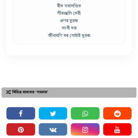
ৰীত সভাপণ্ডিত
গীতাঞ্জলি দেৱী
প্ৰণৱ দুৱৰা
পংখী দত্ত
জীনামণি বৰ গোহাঁই দুৱৰা
বিভিন্ন মাধ্যমত ‘সমলয়’