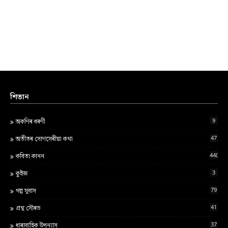
শিতান
9
অকণিৰ ধৰণী
47
অতীতৰ সোণসেৰীয়া কথা
440
কবিতা কানন
3
কুইজ
79
গল্প সুবাস
41
গ্ৰন্থ স‍ৌৰভ
37
ধাৰাবাহিক উপন্যাস