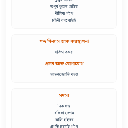
অপূৰ্ব কুমাৰ চেতিয়া
নীলিমা গগৈ
চাইনী বৰগোহাঁই
শব্দ বিন্যাস আৰু ব্যৱস্থাপনা
সবিতা বৰুৱা
প্ৰচাৰ আৰু যোগাযোগ
ভাস্কৰজ্যোতি মহন্ত
সদস্য
নিৰু দত্ত
ৰফিকা বেগম
আলি হাইদৰ
প্ৰগতি চাংমাই গগৈ