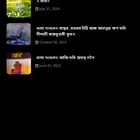
ন জীৱন
July 31, 2024
কাব্য সংকলন-বাস্তৱ, বতাহৰ চিঠি আৰু আলসুৱা ক্ষণ কবি-
দীপালী ৰাজকুমাৰী ফুকন
October 06, 2023
কাব্য সংকলন-আজি কবি-জয়ন্ত গগৈ
June 01, 2023