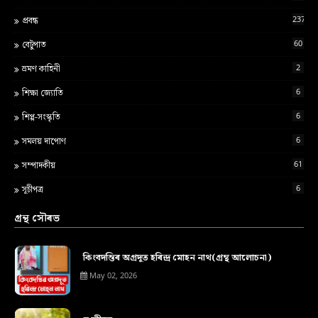
237
প্ৰবন্ধ
60
বেটুপাত
2
ভ্ৰমণ কাহিনী
6
শ‍িক্ষা জ্য‍োত‍ি
6
শিপ্প-সংস্কৃতি
6
সমলয় দাপোণ
61
সম্পাদকীয়
6
সূচীপত্ৰ
গ্ৰন্থ সৌৰভ
কিংবদন্তিৰ অগ্ৰদূত হৰিন্দ্ৰ মোহন নাথ(গ্ৰন্থ আলোচনা)
May 02, 2026