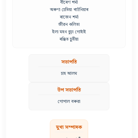
বীৰেণ শৰ্মা
অৰুণা চেতিয়া খাটনিয়াৰ
ৰাজেন শৰ্মা
জীৱন কলিতা
ইলা মহন বুঢ়া গোহাঁই
ৰঞ্জিত চুতীয়া
সভাপতি
চাহ আলম
উপ সভাপতি
গোপাল বৰুৱা
মুখ্য সম্পাদক