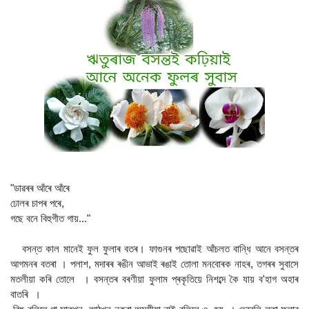
"ডাৱৰৰ আঁৰে আঁৰে
ঢোলৰ চাপৰ পৰে,
গছে বনে বিহুগীত গায়..."
বসন্ত কাল মানেই ফুল ফুলাৰ বতৰ। ফাগুনৰ পছোৱাই আঁচলত বান্ধি আনে বসন্তৰ
আগমনৰ বতৰা । পলাশ, মদাৰৰ ৰঙীন আভাই ৰঙাই তোলা মনবোৰক নাহৰ, তগৰৰ সুবাসে
মতলীয়া কৰি তোলে । বসন্তৰ বৰণীয়া ফুলাম প্ৰকৃতিয়ে নিশব্দে কৈ যায় ব'হাগ অহাৰ
বাতৰি ।