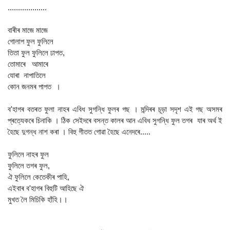
...................
বাৰীৰ মাজে মাজে
গোলাপ ফুল ফুলিলে
তিতা ফুল ফুলিলে ঢাপত,
তোমাৰে আমাৰে
যোৰা নাপাতিলে
কোন জনমৰ পাপত ।
ব'হাগৰ বতৰত ফুলা নাহৰ এবিধ সুগন্ধি ফুলৰ গছ । মন্দিৰৰ চূড়া সদৃশ এই গছ অসমৰ
প্ৰত্যেকৰে চিনাকি । ঠিক সেইদৰে বসন্ত কালৰ আন এবিধ সুগন্ধি ফুল তগৰ যাৰ অৰ্থ ই
হৈছে দুগন্ধ নাশ কৰা । বিহু গীতত গোৱা হৈছে এনেদৰে.....
ফুলিলে নাহৰ ফুল
ফুলিলে তগৰ ফুল,
ঐ ফুলিলে কেতেকীৰ পাহি,
এইবাৰ ব'হাগৰ বিহুটি আহিছে ঐ
মুখত লৈ মিচিকি হাঁহি।।