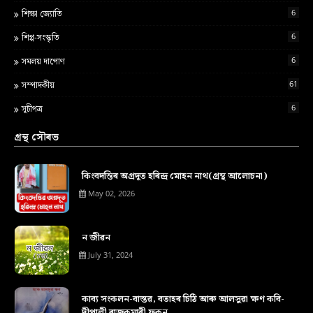
6
শ‍িক্ষা জ্য‍োত‍ি
6
শিপ্প-সংস্কৃতি
6
সমলয় দাপোণ
61
সম্পাদকীয়
6
সূচীপত্ৰ
গ্ৰন্থ সৌৰভ
কিংবদন্তিৰ অগ্ৰদূত হৰিন্দ্ৰ মোহন নাথ(গ্ৰন্থ আলোচনা)
May 02, 2026
ন জীৱন
July 31, 2024
কাব্য সংকলন-বাস্তৱ, বতাহৰ চিঠি আৰু আলসুৱা ক্ষণ কবি-
দীপালী ৰাজকুমাৰী ফুকন