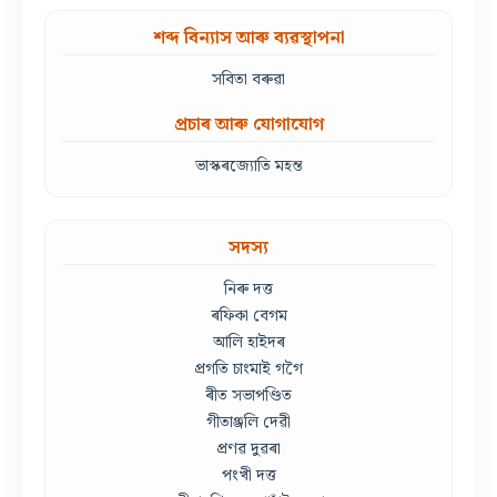
শব্দ বিন্যাস আৰু ব্যৱস্থাপনা
সবিতা বৰুৱা
প্ৰচাৰ আৰু যোগাযোগ
ভাস্কৰজ্যোতি মহন্ত
সদস্য
নিৰু দত্ত
ৰফিকা বেগম
আলি হাইদৰ
প্ৰগতি চাংমাই গগৈ
ৰীত সভাপণ্ডিত
গীতাঞ্জলি দেৱী
প্ৰণৱ দুৱৰা
পংখী দত্ত