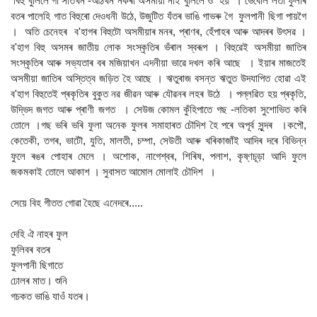
বিহু বুলিলে গা সাতখন -আঠখন নকৰা অসমীয়া নাই বুলিলে ও হয় । ভেবেলি লতা ফুলাৰ
বতৰ পালেহি গাত বিহুৰো দেওধনী উঠে, উজুটিত যঁতৰ ভাঙি গাভৰু গৈ ফুলপানী ছিগা পায়গৈ
। অতি চেনেহৰ ব'হাগৰ বিহুটো অসমীয়াৰ মনৰ, প্ৰাণৰ, হেঁপাহৰ আৰু আদৰৰ উৎসৱ ।
ব'হাগ বিহু অসমৰ জাতীয় লোক সংস্কৃতিৰ ভঁৰাল স্বৰূপ । বিহুৱেই অসমীয়া জাতিৰ
সংস্কৃতিৰ আৰু সভ্যতাৰ বৰ মজিয়াখন এদনীয়া ভাৱে দখল কৰি আছে । ইয়াৰ মাজতেই
অসমীয়া জাতিৰ অস্তিত্ব জড়িত হৈ আছে । ঋতুৰাজ বসন্ত ঋতুত উদযাপিত হোৱা এই
ব'হাগ বিহুতেই প্ৰকৃতিৰ বুকুত নৱ জীৱন আৰু যৌৱনৰ লহৰ উঠে । পল্লৱিত হয় প্ৰকৃতি,
উদ্ভিদ জগত আৰু প্ৰাণী জগত । সেউজ কোমল কুঁহিপাতে গছ -লতিকা সুশোভিত কৰি
তোলে ।গছ ভৰি ভৰি ফুলা অনেক ফুলৰ সমাহাৰত চৌদিশ হৈ পৰে অপূৰ্ব সুন্দৰ ।কপৌ,
কেতেকী, তগৰ, ভাটৌ, যুতি, মালতী, চম্পা, সেউতী আৰু খৰিকাজাঁই আদিৰ দৰে বিভিন্ন
ফুলে ৰঙৰ পোহাৰ মেলে । অশোক, নাগেশ্বৰ, শিৰিষ, পলাশ, কৃষ্ণচূড়া আদি ফুলে
জকমকাই তোলে আকাশ । সুবাসত আমোল মোলাই চৌদিশ ।
সেয়ে বিহ গীতত গোৱা হৈছে এনেদৰে.....
দেহি ঐ নাহৰ ফুল
ফুলিবৰ বতৰ
ফুলপানী ছিগাতে
ঢোলৰ মাত। শুনি
গচকত ভাঙি যাওঁ যতৰ।