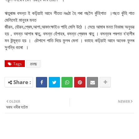
ঋতুৰাজ বসন্ত ই কঢ়িয়াই আনে শীতত নঙঠা হৈ পৰা গছলৈ কুঁহিপাত ।গছত কুঁহি পাত
মেলিলেই মানুহৰ মনত
জীৱন, যৌৱন,প্ৰেম,আশা,আকাংক্ষাইও পাহি মেলি উঠে । সেয়ে আমাৰ মনত নিভাজ অনুভৱ
হয় , বসন্ত আশাৰ ঋতু, বসন্ত হেঁপাহৰ, বসন্ত প্ৰেমৰ ঋতু । বসন্তৰ পৰশত ব'হাগীৰ
মন উন্মুক্ত হয় । চৌপাশে পাতি দিয়ে ফুলৰ মেলা । বতাহে কঢ়িয়াই আনে অনেক ফুলৰ
সুগন্ধি বতৰা ।
Tags
প্ৰবন্ধ
OLDER
NEWER
মৰম নদীৰ ঘাটত