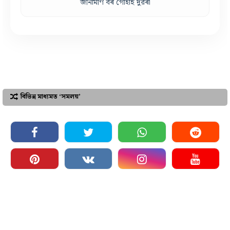
জীনামণি বৰ গোহাঁই দুৱৰা
বিভিন্ন মাধ্যমত ‘সমলয়’