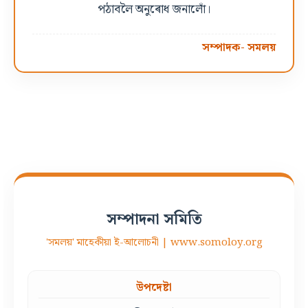
পঠাবলৈ অনুৰোধ জনালোঁ।
সম্পাদক- সমলয়
সম্পাদনা সমিতি
'সমলয়' মাহেকীয়া ই-আলোচনী | www.somoloy.org
উপদেষ্টা