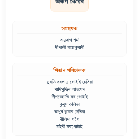
অৰুণ কোৱঁৰ
সমন্বয়ক
অনুৰাগ শৰ্মা
দীপালী ৰাজকুমাৰী
শিতান পৰিচালক
সুৰভি বৰপাত্ৰ গোহাঁই চেতিয়া
খাদিমুদ্দিন আহমেদ
দীপজ্যোতি বৰ গোহাঁই
কুমুদ কলিতা
অপূৰ্ব কুমাৰ চেতিয়া
নীলিমা গগৈ
চাইনী বৰগোহাঁই