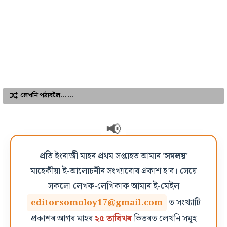
লেখনি পঠাবলৈ……
প্ৰতি ইংৰাজী মাহৰ প্ৰথম সপ্তাহত আমাৰ
'সমলয়'
মাহেকীয়া ই-আলোচনীৰ সংখ্যাবোৰ প্ৰকাশ হ'ব। সেয়ে
সকলো লেখক-লেখিকাক আমাৰ ই-মেইল
editorsomoloy17@gmail.com
ত সংখ্যাটি
প্ৰকাশৰ আগৰ মাহৰ
২৫ তাৰিখৰ
ভিতৰত লেখনি সমূহ