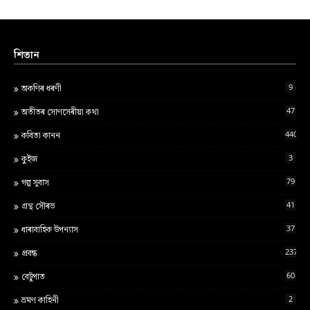
শিতান
9
অকণিৰ ধৰণী
47
অতীতৰ সোণসেৰীয়া কথা
440
কবিতা কানন
3
কুইজ
79
গল্প সুবাস
41
গ্ৰন্থ স‍ৌৰভ
37
ধাৰাবাহিক উপন্যাস
237
প্ৰবন্ধ
60
বেটুপাত
2
ভ্ৰমণ কাহিনী