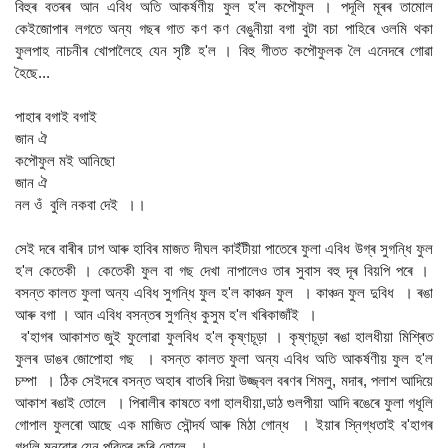
বিহুৰ বতৰৰ আন এবিধ অতি আকৰ্ষণীয় ফুল হ'ল কপৌফুল । পদূলি মূৰৰ তামোল
কেইজোপাৰ লগতে অন্য গছৰ গাত কণ কণ বেঙুনীয়া বগা বুটা বচা পাহিৰে ওলমি থকা
ফুলপাহ নাচনীৰ খোপালৈহে যেন সৃষ্টি হ'ল । বিহু গীতত কপৌফুলক লৈ এনেদৰে গোৱা
হৈছে...
পাহাৰ বগাই বগাই
জান ঐ
কপৌফুল মই আনিছো
জান ঐ
নল ওঁ বুলি নকবা দেই ।।
সেই দৰে বাৰীৰ ঢাপ আৰু হাবিৰ মাজত দীঘল কাইঁটীয়া পাতেৰে ফুলা এবিধ উগ্ৰ সুগন্ধি ফুল
হ'ল কেতেকী । কেতেকী ফুল বা গছ দেখা নাপালেও তাৰ সুবাস বহু দূৰ বিয়পি পৰে ।
বসন্ত কালত ফুলা অন্য এবিধ সুগন্ধি ফুল হ'ল কাঞ্চন ফুল । কাঞ্চন ফুল দুবিধ । ৰঙা
আৰু বগা । আন এবিধ বসন্তৰ সুগন্ধি কুসুম হ'ল খৰিকাজাঁই ।
ব'হাগৰ আকাশত জুই ফুলোৱা ফুলবিধ হ'ল কৃষ্ণচূড়া । কৃষ্ণচূড়া ৰঙা হালধীয়া মিশ্ৰিত
ফুলৰ ডাঙৰ জোপোহা গছ । বসন্ত কালত ফুলা অন্য এবিধ অতি আকৰ্ষণীয় ফুল হ'ল
চম্পা । ঠিক সেইদৰে বসন্ত অহাৰ বাতৰি দিয়া উজ্জ্বল বৰণৰ শিমলু, মদাৰ, পলাশ আদিয়ে
আকাশ ৰঙাই তোলে । পিৰালীৰ কাষতে বগা হালধীয়া,ডাঠ গুলপীয়া আদি ৰঙেৰে ফুলা গধূলি
গোপাল ফুলৰো আছে এক মাজিত সৌন্দৰ্য আৰু মিঠা গোন্ধ । ইয়াৰ স্নিগ্ধতাই ব'হাগৰ
গধূলি মনবোৰ যেন পৱিত্ৰ কৰি তোলে ।