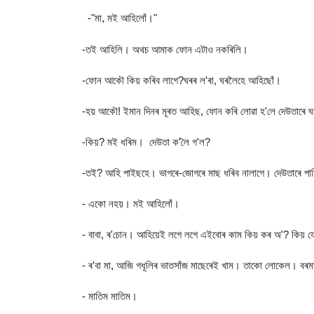
-"মা, মই আহিলোঁ।"
-তই আহিলি। অথচ আমাক ফোন এটাও নকৰিলি।
-ফোন আকৌ কিয় কৰিব লাগে?ঘৰৰ ল'ৰা, ঘৰলৈহে আহিছোঁ।
-হয় আকৌ! ইমান দিনৰ মূৰত আহিছ, ফোন কৰি লোৱা হ'লে দেউতাৰে ঘৰৰ
-কিয়? মই ধৰিম। দেউতা ক'লৈ গ'ল?
-তই? আহি পাইছহে। ভাগৰে-জোগৰে মাছ ধৰিব নালাগে। দেউতাৰে পা
- একো নহয়। মই আহিলোঁ।
- বাবা, ৰ'চোন। আহিয়েই লগে লগে এইবোৰ কাম কিয় কৰ অ'? কিয় 
- ৰ'বা মা, আজি গধূলিৰ ভাতসাঁজ মাছেৰেই খাম। তাকো লোকেল। বৰম
- মাতিম মাতিম।