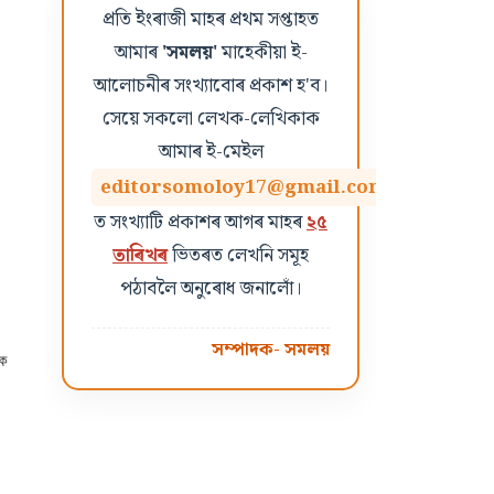
প্ৰতি ইংৰাজী মাহৰ প্ৰথম সপ্তাহত
আমাৰ
'সমলয়'
মাহেকীয়া ই-
আলোচনীৰ সংখ্যাবোৰ প্ৰকাশ হ'ব।
সেয়ে সকলো লেখক-লেখিকাক
আমাৰ ই-মেইল
editorsomoloy17@gmail.com
ত সংখ্যাটি প্ৰকাশৰ আগৰ মাহৰ
২৫
তাৰিখৰ
ভিতৰত লেখনি সমূহ
পঠাবলৈ অনুৰোধ জনালোঁ।
সম্পাদক- সমলয়
াক