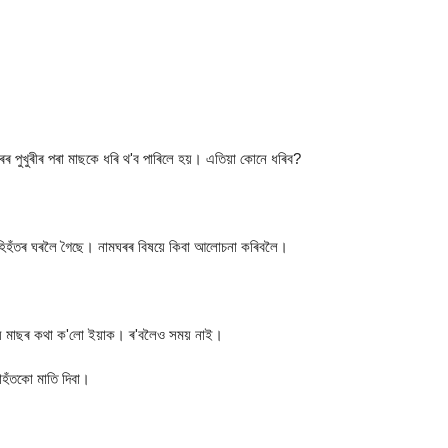
 পুখুৰীৰ পৰা মাছকে ধৰি থ'ব পাৰিলে হয়। এতিয়া কোনে ধৰিব?
হিহঁতৰ ঘৰলৈ গৈছে। নামঘৰৰ বিষয়ে কিবা আলোচনা কৰিবলৈ।
যে মাছৰ কথা ক'লো ইয়াক। ৰ'বলৈও সময় নাই।
াহঁতকো মাতি দিবা।