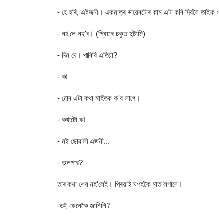
- হে হৰি, এইজনী। একমাত্ৰ ভায়েৰটোৰ কাম এটা কৰি দিবলৈ তাইক 
- নহ'লে নহ'ব। (প্ৰিয়াৰ চকুত দুষ্টামি)
- দিম দে। পাৰিবি এতিয়া?
- ক!
- মোৰ এটা কথা মাহঁতক ক'ব লাগে।
- কথাটো ক!
- মই ছোৱালী এজনী...
- ভালপাৱ?
তাৰ কথা শেষ নহ'লেই। প্ৰিয়াই ঘপহকৈ মাত লগালে।
-তই কেনেকৈ জানিলি?