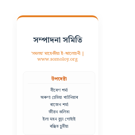
সম্পাদনা সমিতি
'সমলয়' মাহেকীয়া ই-আলোচনী |
www.somoloy.org
উপদেষ্টা
বীৰেণ শৰ্মা
অৰুণা চেতিয়া খাটনিয়াৰ
ৰাজেন শৰ্মা
জীৱন কলিতা
ইলা মহন বুঢ়া গোহাঁই
ৰঞ্জিত চুতীয়া