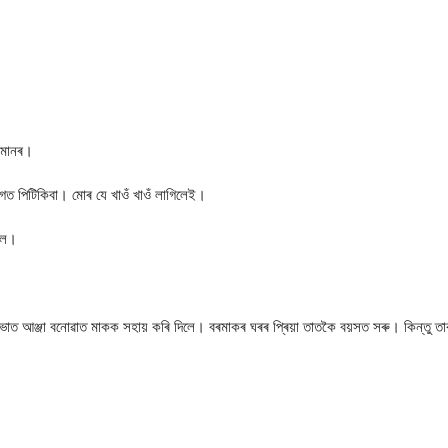
জিমানৰ।
ত পিটিকিবা। মোৰ যে খাওঁ খাওঁ লাগিলেই।
ি ল।
াত আঞ্জা বনোৱাত মাকক সহায় কৰি দিলে। বৰমাকৰ ঘৰৰ প্ৰিয়া তাতকৈ বয়সত সৰু। কিন্তু ত