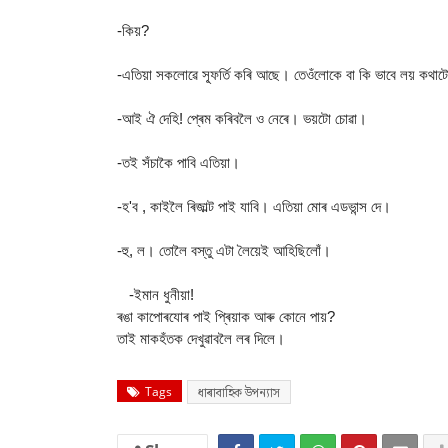
-কিয়?
-এতিয়া সকলোৱে স্ফূৰ্তি কৰি আছে। তেওঁলোকে বা কি ভাবে লয় কথাট
-আই ঐ দেহি! প্ৰেম কৰিবলৈ ও নেৰে। ভয়টো চোৱা।
-তই সঁচাকৈ পাবি এতিয়া।
-হ'ব , কাইলৈ ৰিজাল্ট পাই যাবি। এতিয়া মোৰ এডভান্স দে।
-হু, ল। তোলৈ বস্তু এটা লৈয়েই আহিছিলোঁ।
-ইমান ধুনীয়া!
ৰঙা কাপোৰযোৰ পাই প্ৰিয়াক আৰু কোনে পায়?
তাই মাকহঁতক দেখুৱাবলৈ লৰ দিলে।
Tags
ধাৰাবাহিক উপন্যাস