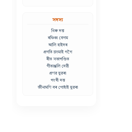
সদস্য
নিৰু দত্ত
ৰফিকা বেগম
আলি হাইদৰ
প্ৰগতি চাংমাই গগৈ
ৰীত সভাপণ্ডিত
গীতাঞ্জলি দেৱী
প্ৰণৱ দুৱৰা
পংখী দত্ত
জীনামণি বৰ গোহাঁই দুৱৰা