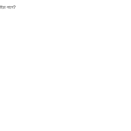
পইচা লাগে?