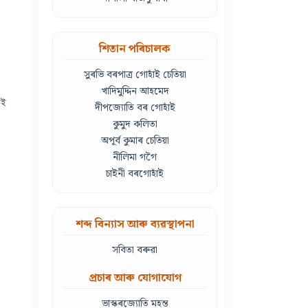
শিতান পৰিচালক
সুৰভি বৰপাত্ৰ গোহাঁই চেতিয়া
খাদিমুদ্দিন আহমেদ
েই
দীপজ্যোতি বৰ গোহাঁই
কুমুদ কলিতা
অপূৰ্ব কুমাৰ চেতিয়া
নীলিমা গগৈ
চাইনী বৰগোহাঁই
শব্দ বিন্যাস আৰু ব্যৱস্থাপনা
সবিতা বৰুৱা
প্ৰচাৰ আৰু যোগাযোগ
ভাস্কৰজ্যোতি মহন্ত