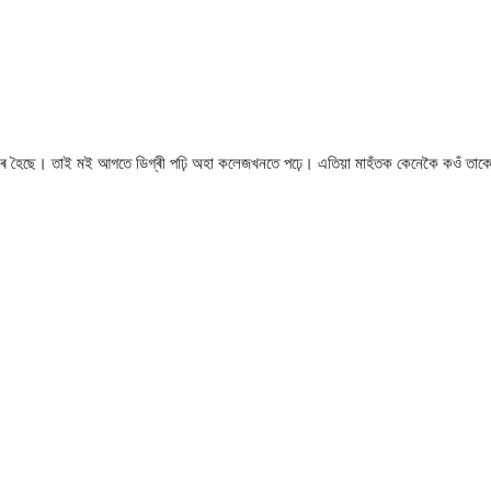
ছৰ হৈছে। তাই মই আগতে ডিগ্ৰী পঢ়ি অহা কলেজখনতে পঢ়ে। এতিয়া মাহঁতক কেনেকৈ কওঁ তাক