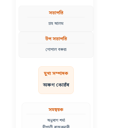
সভাপতি
চাহ আলম
উপ সভাপতি
গোপাল বৰুৱা
মুখ্য সম্পাদক
অৰুণ কোৱঁৰ
সমন্বয়ক
অনুৰাগ শৰ্মা
দীপালী ৰাজকুমাৰী