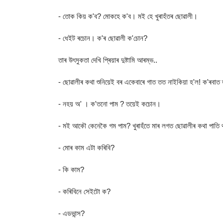
- তোক কিয় ক'ব? মোকহে ক'ব। মই হে খুৰাহঁতৰ ছোৱালী।
- ধেইট ৰচোন। ক'ৰ ছোৱালী ক'চোন?
তাৰ উৎসুকতা দেখি প্ৰিয়াৰ দুষ্টামি আৰম্ভ..
- ছোৱালীৰ কথা শুনিয়েই বৰ একেবাৰে গাত তত নাইকিয়া হ'ল! ক'ৰবা
- নহয় অ' । ক'তনো পাম ? তয়েই কচোন।
- মই আকৌ কেনেকৈ গম পাম? খুৰাহঁতে মাৰ লগত ছোৱালীৰ কথা পাতি
- মোৰ কাম এটা কৰিবি?
- কি কাম?
- কৰিবিনে সেইটো ক?
- এডভান্স?