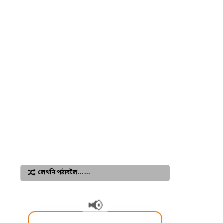
লেখনি পঠাবলৈ……