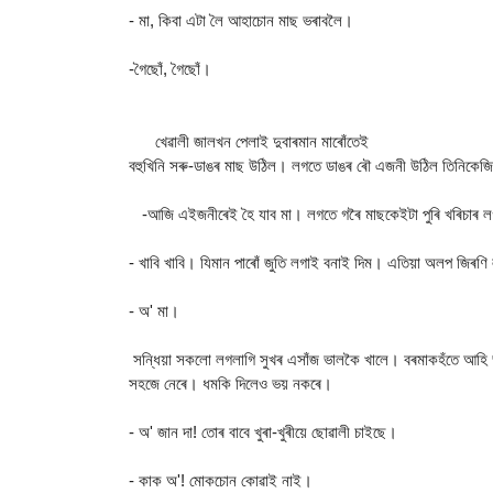
- মা, কিবা এটা লৈ আহাচোন মাছ ভৰাবলৈ।
-গৈছোঁ, গৈছোঁ।
খেৱালী জালখন পেলাই দুবাৰমান মাৰোঁতেই
বহুখিনি সৰু-ডাঙৰ মাছ উঠিল। লগতে ডাঙৰ ৰৌ এজনী উঠিল তিনিকে
-আজি এইজনীৰেই হৈ যাব মা। লগতে গৰৈ মাছকেইটা পুৰি খৰিচাৰ লগ
- খাবি খাবি। যিমান পাৰোঁ জুতি লগাই বনাই দিম। এতিয়া অলপ জিৰণ
- অ' মা।
সন্ধিয়া সকলো লগলাগি সুখৰ এসাঁজ ভালকৈ খালে। বৰমাকহঁতে আহি ভ
সহজে নেৰে। ধমকি দিলেও ভয় নকৰে।
- অ' জান দা! তোৰ বাবে খুৰা-খুৰীয়ে ছোৱালী চাইছে।
- কাক অ'! মোকচোন কোৱাই নাই।