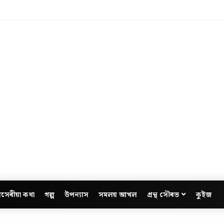
সেৰীয়া কথা
গল্প
উপন্যাস
সমলয় আখল
গ্ৰন্থ সৌৰভ
কুইজ