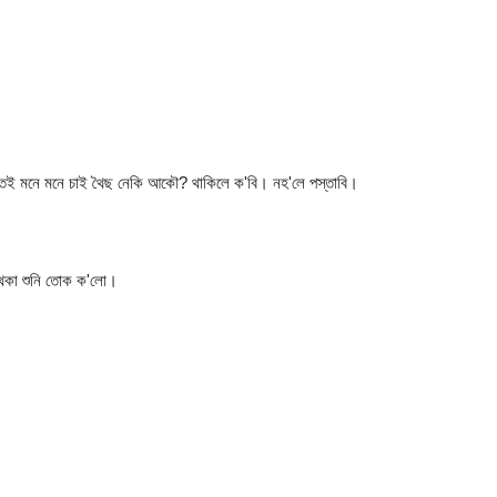
ত তই মনে মনে চাই থৈছ নেকি আকৌ? থাকিলে ক'বি। নহ'লে পস্তাবি।
 থকা শুনি তোক ক'লো।