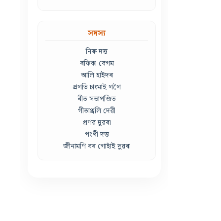
সদস্য
নিৰু দত্ত
ৰফিকা বেগম
আলি হাইদৰ
প্ৰগতি চাংমাই গগৈ
ৰীত সভাপণ্ডিত
গীতাঞ্জলি দেৱী
প্ৰণৱ দুৱৰা
পংখী দত্ত
জীনামণি বৰ গোহাঁই দুৱৰা