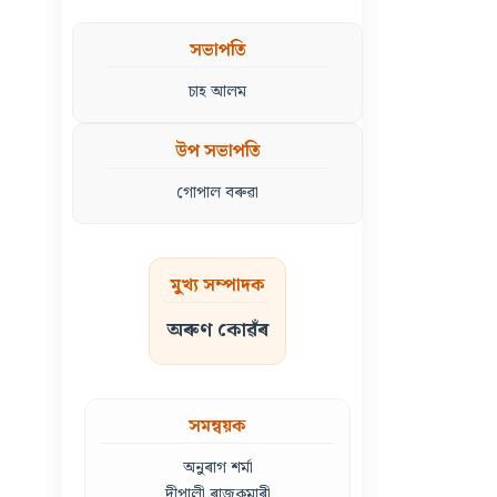
সভাপতি
চাহ আলম
উপ সভাপতি
গোপাল বৰুৱা
মুখ্য সম্পাদক
অৰুণ কোৱঁৰ
সমন্বয়ক
অনুৰাগ শৰ্মা
দীপালী ৰাজকুমাৰী