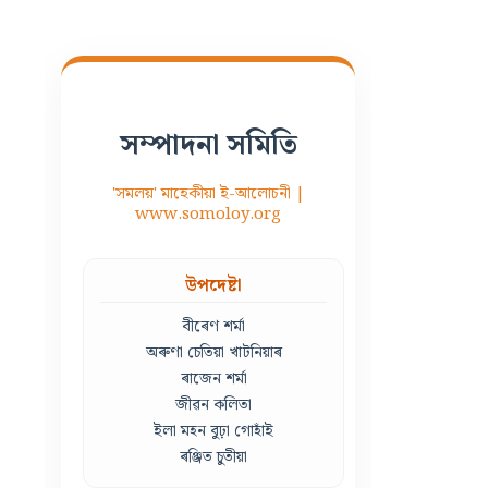
সম্পাদনা সমিতি
'সমলয়' মাহেকীয়া ই-আলোচনী |
www.somoloy.org
উপদেষ্টা
বীৰেণ শৰ্মা
অৰুণা চেতিয়া খাটনিয়াৰ
ৰাজেন শৰ্মা
জীৱন কলিতা
ইলা মহন বুঢ়া গোহাঁই
ৰঞ্জিত চুতীয়া