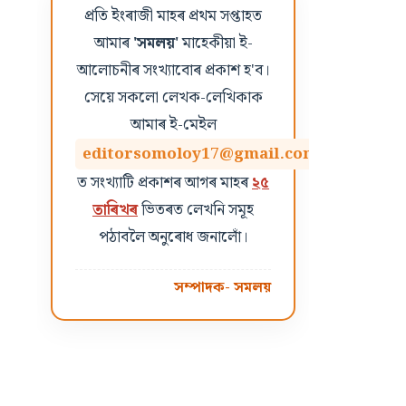
প্ৰতি ইংৰাজী মাহৰ প্ৰথম সপ্তাহত
আমাৰ
'সমলয়'
মাহেকীয়া ই-
আলোচনীৰ সংখ্যাবোৰ প্ৰকাশ হ'ব।
সেয়ে সকলো লেখক-লেখিকাক
আমাৰ ই-মেইল
editorsomoloy17@gmail.com
ত সংখ্যাটি প্ৰকাশৰ আগৰ মাহৰ
২৫
তাৰিখৰ
ভিতৰত লেখনি সমূহ
পঠাবলৈ অনুৰোধ জনালোঁ।
সম্পাদক- সমলয়