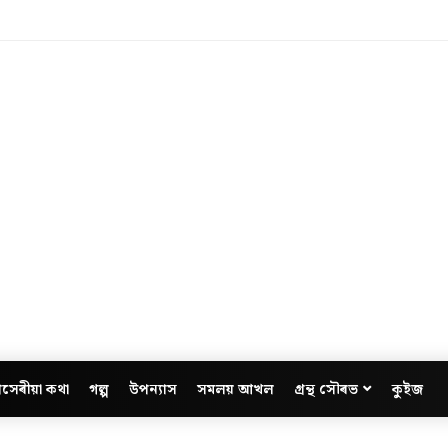
সেৰীয়া কথা
গল্প
উপন্যাস
সমলয় আখল
গ্ৰন্থ সৌৰভ
কুইজ