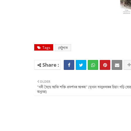
Tags
বেটুপাত
OLDER
"নদী হৈছে আজি শক্তি প্ৰদৰ্শনৰ আখৰা" (মৃনাল তালুকদাৰৰ চিয়াং পঢ়ি হোৱা
অনুভৱ)