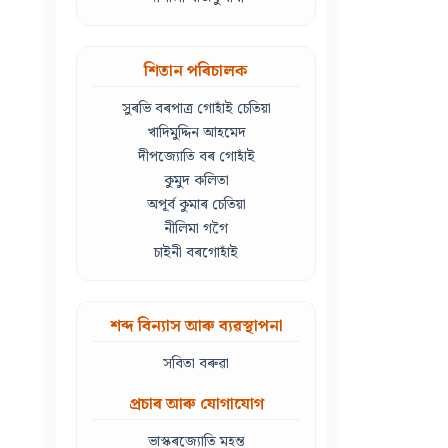
শিতান পৰিচালক
সুৰভি বৰপাত্ৰ গোহাঁই চেতিয়া
খাদিমুদ্দিন আহমেদ
দীপজ্যোতি বৰ গোহাঁই
কুমুদ কলিতা
অপূৰ্ব কুমাৰ চেতিয়া
নীলিমা গগৈ
চাইনী বৰগোহাঁই
শব্দ বিন্যাস আৰু ব্যৱস্থাপনা
সবিতা বৰুৱা
প্ৰচাৰ আৰু যোগাযোগ
ভাস্কৰজ্যোতি মহন্ত