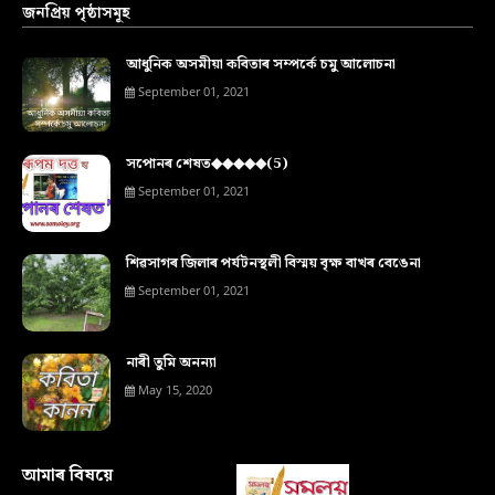
জনপ্ৰিয় পৃষ্ঠাসমূহ
আধুনিক অসমীয়া কবিতাৰ সম্পৰ্কে চমু আলোচনা
September 01, 2021
সপোনৰ শেষত◆◆◆◆◆(5)
September 01, 2021
শিৱসাগৰ জিলাৰ পৰ্যটনস্থলী বিস্ময় বৃক্ষ বাখৰ বেঙেনা
September 01, 2021
নাৰী তুমি অনন্যা
May 15, 2020
আমাৰ বিষয়ে‍