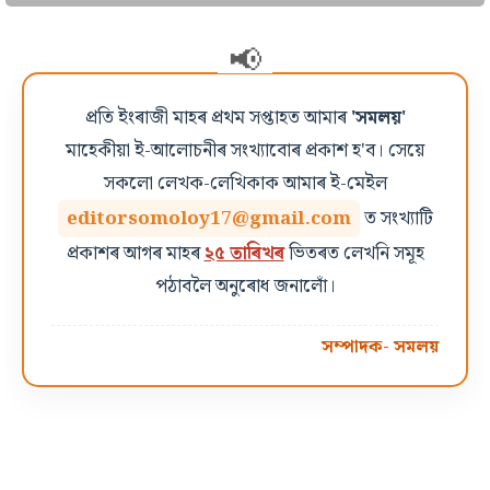
প্ৰতি ইংৰাজী মাহৰ প্ৰথম সপ্তাহত আমাৰ
'সমলয়'
মাহেকীয়া ই-আলোচনীৰ সংখ্যাবোৰ প্ৰকাশ হ'ব। সেয়ে
সকলো লেখক-লেখিকাক আমাৰ ই-মেইল
editorsomoloy17@gmail.com
ত সংখ্যাটি
প্ৰকাশৰ আগৰ মাহৰ
২৫ তাৰিখৰ
ভিতৰত লেখনি সমূহ
পঠাবলৈ অনুৰোধ জনালোঁ।
সম্পাদক- সমলয়