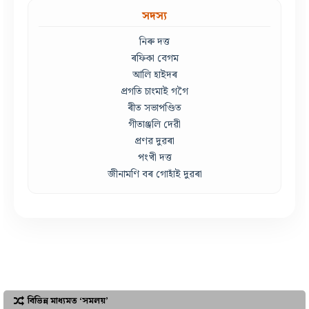
সদস্য
নিৰু দত্ত
ৰফিকা বেগম
আলি হাইদৰ
প্ৰগতি চাংমাই গগৈ
ৰীত সভাপণ্ডিত
গীতাঞ্জলি দেৱী
প্ৰণৱ দুৱৰা
পংখী দত্ত
জীনামণি বৰ গোহাঁই দুৱৰা
বিভিন্ন মাধ্যমত ‘সমলয়’