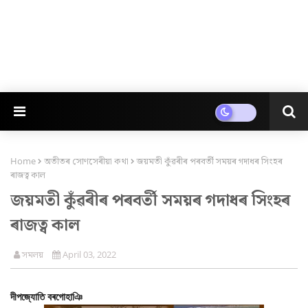
Home
অতীতৰ সোণসেৰীয়া কথা
জয়মতী কুঁৱৰীৰ পৰবৰ্তী সময়ৰ গদাধৰ সিংহৰ
ৰাজত্ব কাল
জয়মতী কুঁৱৰীৰ পৰবৰ্তী সময়ৰ গদাধৰ সিংহৰ
ৰাজত্ব কাল
সমলয়
April 03, 2022
দীপজ্যোতি বৰগোহাঞি