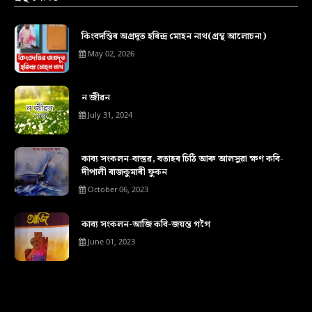
কিংবদন্তিৰ অগ্ৰদূত হৰিন্দ্ৰ মোহন নাথ(গ্ৰন্থ আলোচনা)
May 02, 2026
ন জীৱন
July 31, 2024
কাব্য সংকলন-বাস্তৱ, বতাহৰ চিঠি আৰু আলসুৱা ক্ষণ কবি-
দীপালী ৰাজকুমাৰী ফুকন
October 06, 2023
কাব্য সংকলন-আজি কবি-জয়ন্ত গগৈ
June 01, 2023