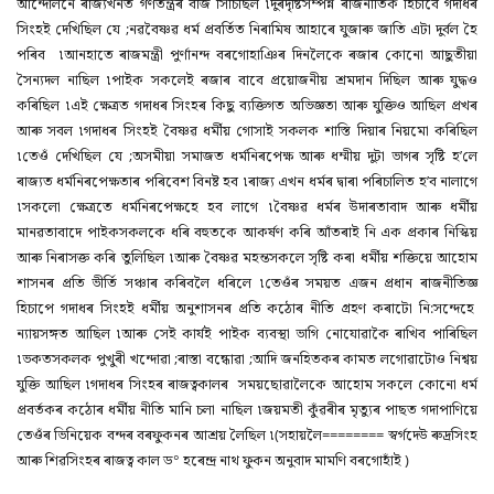
আন্দোলনে ৰাজ্যখনত গণতন্ত্ৰৰ বীজ সিঁচিছিল ৷দুৰদৃষ্টিসম্পন্ন ৰাজনীতিক হিচাবে গদাধৰ
সিংহই দেখিছিল যে ;নৱবৈষ্ণৱ ধৰ্ম প্ৰবৰ্তিত নিৰামিষ আহাৰে যুজাৰু জাতি এটা দুৰ্বল হৈ
পৰিব ৷আনহাতে ৰাজমন্ত্ৰী পুৰ্ণানন্দ বৰগোহাঞিৰ দিনলৈকে ৰজাৰ কোনো আছুতীয়া
সৈন্যদল নাছিল ৷পাইক সকলেই ৰজাৰ বাবে প্ৰয়োজনীয় শ্ৰমদান দিছিল আৰু যুদ্ধও
কৰিছিল ৷এই ক্ষেত্ৰত গদাধৰ সিংহৰ কিছু ব্যক্তিগত অভিজ্ঞতা আৰু যুক্তিও আছিল প্ৰখৰ
আৰু সবল ৷গদাধৰ সিংহই বৈষ্ণৱ ধৰ্মীয় গোসাই সকলক শাস্তি দিয়াৰ নিয়মো কৰিছিল
৷তেওঁ দেখিছিল যে ;অসমীয়া সমাজত ধৰ্মনিৰপেক্ষ আৰু ধম্মীয় দুটা ভাগৰ সৃষ্টি হ’লে
ৰাজ্যত ধৰ্মনিৰপেক্ষতাৰ পৰিবেশ বিনষ্ট হব ৷ৰাজ্য এখন ধৰ্মৰ দ্বাৰা পৰিচালিত হ’ব নালাগে
৷সকলো ক্ষেত্ৰতে ধৰ্মনিৰপেক্ষহে হব লাগে ৷বৈষ্ণৱ ধৰ্মৰ উদাৰতাবাদ আৰু ধৰ্মীয়
মানৱতাবাদে পাইকসকলকে ধৰি বহুতকে আকৰ্ষণ কৰি আঁতৰাই নি এক প্ৰকাৰ নিস্কিয়
আৰু নিৰাসক্ত কৰি তুলিছিল ৷আৰু বৈষ্ণৱ মহন্তসকলে সৃষ্টি কৰা ধৰ্মীয় শক্তিয়ে আহোম
শাসনৰ প্ৰতি ভীৰ্তি সঞ্চাৰ কৰিবলৈ ধৰিলে ৷তেওঁৰ সময়ত এজন প্ৰধান ৰাজনীতিজ্ঞ
হিচাপে গদাধৰ সিংহই ধৰ্মীয় অনুশাসনৰ প্ৰতি কঠোৰ নীতি গ্ৰহণ কৰাটো নি:সন্দেহে
ন্যায়সঙ্গত আছিল ৷আৰু সেই কাৰ্যই পাইক ব্যবস্থা ভাগি নোযোৱাকৈ ৰাখিব পাৰিছিল
৷ভকতসকলক পুখুৰী খন্দোৱা ;ৰাস্তা বন্ধোৱা ;আদি জনহিতকৰ কামত লগোৱাটোও নিশ্বয়
যুক্তি আছিল ৷গদাধৰ সিংহৰ ৰাজত্বকালৰ সময়ছোৱালৈকে আহোম সকলে কোনো ধৰ্ম
প্ৰবৰ্তকৰ কঠোৰ ধৰ্মীয় নীতি মানি চলা নাছিল ৷জয়মতী কুঁৱৰীৰ মৃত্যুৰ পাছত গদাপাণিয়ে
তেওঁৰ ভিনিয়েক বন্দৰ বৰফুকনৰ আশ্ৰয় লৈছিল ৷(সহায়লৈ======== স্বৰ্গদেউ ৰুদ্ৰসিংহ
আৰু শিৱসিংহৰ ৰাজত্ব কাল ড° হৰেন্দ্ৰ নাথ ফুকন অনুবাদ মামণি বৰগোহাঁই )