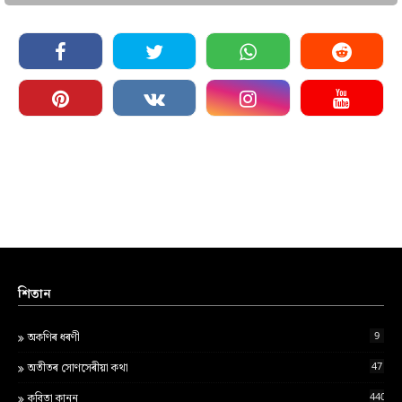
শিতান
9
অকণিৰ ধৰণী
47
অতীতৰ সোণসেৰীয়া কথা
440
কবিতা কানন