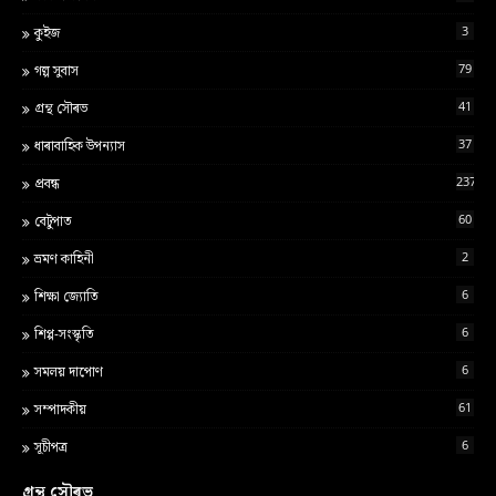
3
কুইজ
79
গল্প সুবাস
41
গ্ৰন্থ স‍ৌৰভ
37
ধাৰাবাহিক উপন্যাস
237
প্ৰবন্ধ
60
বেটুপাত
2
ভ্ৰমণ কাহিনী
6
শ‍িক্ষা জ্য‍োত‍ি
6
শিপ্প-সংস্কৃতি
6
সমলয় দাপোণ
61
সম্পাদকীয়
6
সূচীপত্ৰ
গ্ৰন্থ সৌৰভ