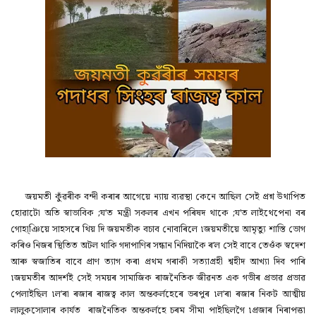
জয়মতী কুঁৱৰীক বন্দী কৰাৰ আগেয়ে ন্যায় ব্যৱস্থা কেনে আছিল সেই প্ৰশ্ন উথাপিত
হোৱাটো অতি স্বাভাবিক ;য’ত মন্ত্ৰী সকলৰ এখন পৰিষদ থাকে ;য’ত লাইথেপেনা বৰ
গোহা্ঞিয়ে সাহসৰে থিয় দি জয়মতীক বচাব নোবাৰিলে ৷জয়মতীয়ে আমৃত্যু শাস্তি ভোগ
কৰিও নিজৰ স্থিতিত অটল থাকি গদাপাণিৰ সন্ধান নিদিয়াকৈ ৰ’ল সেই বাবে তেওঁক স্বদেশ
আৰু স্বজাতিৰ বাবে প্ৰাণ ত্যাগ কৰা প্ৰথম গৰাকী সত্যাগ্ৰহী শ্বহীদ আখ্যা দিব পাৰি
৷জয়মতীৰ আদৰ্শই সেই সময়ৰ সামাজিক ৰাজনৈতিক জীৱনত এক গভীৰ প্ৰভাৱ প্ৰভাৱ
পেলাইছিল ৷ল’ৰা ৰজাৰ ৰাজত্ব কাল অন্তকৰ্লহেৰে ভৰপুৰ ৷ল’ৰা ৰজাৰ নিকট আত্মীয়
লালুকসোলাৰ কাৰ্যত ৰাজনৈতিক অন্তকৰ্লহে চৰম সীমা পাইছিলগৈ ৷প্ৰজাৰ নিৰাপত্তা