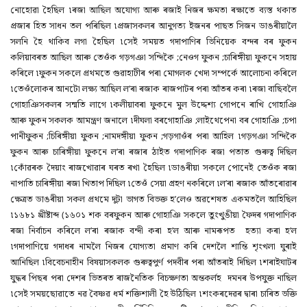
নোহোৱা হৈছিল ৷ৰজা আছিল অযোগ্য আৰু ৰজাই নিজৰ ক্ষমতা ৰক্ষাতে ব্যস্ত থকাত
প্ৰজাৰ হিত সাধন তল পৰিছিল ৷প্ৰজাসকলৰ আনুগত্য ইজনৰ পাছত সিজন ডাঙৰীয়ালৈ
সলনি হৈ থাকিব লগা হৈছিল ৷সেই সময়ত গদাপাণিৰ ভিনিয়েক বন্দৰ বৰ ফুকন
কলিয়াবৰত আছিল আৰু তেওঁক গড়গঞা সন্দিকৈ ;নেওগ ফুকন ;চাৰিঙ্গীয়া ফুকনে সহায়
কৰিলে ৷ফুকন সকলে প্ৰথমতে গুৱাহাটীৰ পৰা মোগলক খেদা সম্পৰ্কে আলোচনা কৰিলে
৷তেওঁলোকৰ আনটো লক্ষ্য আছিল ল’ৰা ৰজাক ৰাজপাটৰ পৰা আঁতৰ কৰা ৷ৰজা বাছিবলৈ
গোহাঞিসকলৰ সন্মতি লাগে ৷কলীয়াবৰা ফুকনে মুল উদ্দেশ্য গোপনে ৰাখি গোহাঞি
আৰু ফুকন সকলক আমন্ত্ৰণ জনালে ৷দীঘলা বৰগোহাঞি ;লাইথেপেনা বৰ গোহাঞি ;চপা
পানীফুকন ;চিৰিঙ্গীয়া ফুকন ;নামদঙ্গীয়া ফুকন ;গড়গাওঁৰ পৰা আহিল ৷গড়গঞা সন্দিকৈ
ফুকন আৰু চাৰিঙ্গীয়া ফুকনে ল’ৰা ৰজাৰ ঠাইত গদাপাণিক ৰজা পতাত গুৰুত্ব দিছিল
৷কোঁৱৰক দৈয়াং ৰাজখোৱাৰ ঘৰত ৰখা হৈছিল ৷ডাঙৰীয়া সকলে পোনেই তেওঁক ৰজা
নাপাতি চাৰিঙ্গীয়া ৰজা খিতাপ দিছিল ৷তেওঁ সেয়া গ্ৰহণ নকৰিলে ৷ল’ৰা ৰজাক আঁতৰোৱাৰ
ক্ষেত্ৰত ডাঙৰীয়া সকল প্ৰথমে দুটা ভাগত বিভক্ত হ’লেও অৱশেষত একমতলৈ আহিছিল
৷১৬৮১ খ্ৰীষ্টাব্দ (১৬০১ শক বৰফুকন আৰু গোহাঞি সকলে তুংখুঙীয়া ফৈদৰ গদাপাণিক
ৰজা নিৰ্বাচন কৰিলে ল’ৰা ৰজাক বন্দী কৰা হ’ল আৰু নামৰূপত হত্যা কৰা হ’ল
৷গদাপাণিয়ে গদাধৰ নামলৈ নিজৰ যোগ্যতা প্ৰমাণ কৰি দেশলৈ শান্তি শৃংখলা ঘুৰাই
আনিছিল ৷বিবেচনাহীন বিষয়াসকলক গুৰুত্বপুৰ্ণ পদবীৰ পৰা আঁতৰাই দিছিল ৷শৰাইঘাটৰ
যুদ্ধৰ পিছৰ পৰা দেশৰ ভিতৰত ৰাজনৈতিক বিচক্ষণতা অন্তকৰ্লহ দমনৰ উপযুক্ত নাছিল
৷সেই সময়ছোৱাতে নৱ বৈষ্ণৱ ধৰ্ম শক্তিশালী হৈ উঠিছিল ৷শংকৰদেৱৰ দ্বাৰা চাৰিত ভক্তি