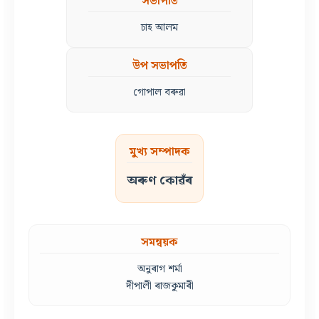
সভাপতি
চাহ আলম
উপ সভাপতি
গোপাল বৰুৱা
মুখ্য সম্পাদক
অৰুণ কোৱঁৰ
সমন্বয়ক
অনুৰাগ শৰ্মা
দীপালী ৰাজকুমাৰী