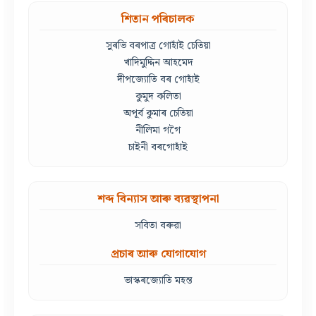
শিতান পৰিচালক
সুৰভি বৰপাত্ৰ গোহাঁই চেতিয়া
খাদিমুদ্দিন আহমেদ
দীপজ্যোতি বৰ গোহাঁই
কুমুদ কলিতা
অপূৰ্ব কুমাৰ চেতিয়া
নীলিমা গগৈ
চাইনী বৰগোহাঁই
শব্দ বিন্যাস আৰু ব্যৱস্থাপনা
সবিতা বৰুৱা
প্ৰচাৰ আৰু যোগাযোগ
ভাস্কৰজ্যোতি মহন্ত