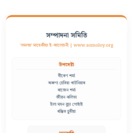
সম্পাদনা সমিতি
'সমলয়' মাহেকীয়া ই-আলোচনী | www.somoloy.org
উপদেষ্টা
বীৰেণ শৰ্মা
অৰুণা চেতিয়া খাটনিয়াৰ
ৰাজেন শৰ্মা
জীৱন কলিতা
ইলা মহন বুঢ়া গোহাঁই
ৰঞ্জিত চুতীয়া