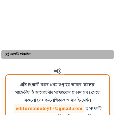
লেখনি পঠাবলৈ……
প্ৰতি ইংৰাজী মাহৰ প্ৰথম সপ্তাহত আমাৰ
'সমলয়'
মাহেকীয়া ই-আলোচনীৰ সংখ্যাবোৰ প্ৰকাশ হ'ব। সেয়ে
সকলো লেখক-লেখিকাক আমাৰ ই-মেইল
editorsomoloy17@gmail.com
ত সংখ্যাটি