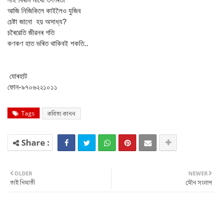
আজি নিজিকিলে কাইলৈও যুজিব
চেষ্টা জানো হয় অসাধ্য?
চৰৈৱেতি জীৱনৰ গতি
কণকণ হাত ভৰিত থাকিবই শকতি..
যোৰহাট
ফোন-৯৭০৬২২১০১১
Tags
কবিতা কানন
OLDER
NEWER
তাই নিমাতী
মৌন সংলাপ