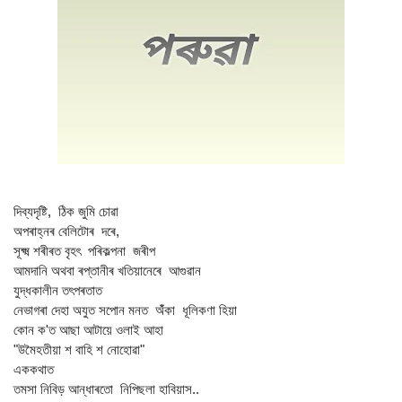
দিব্যদৃষ্টি, ঠিক জুমি চোৱা
অপৰাহ্নৰ বেলিটোৰ দৰে,
সূক্ষ্ম শৰীৰত বৃহৎ পৰিকল্পনা জৰীপ
আমদানি অথবা ৰপ্তানীৰ খতিয়ানেৰে আগুৱান
যুদ্ধকালীন তৎপৰতাত
নেভাগৰা দেহা অযুত সপোন মনত অঁঁকা ধূলিকণা হিয়া
কোন ক'ত আছা আটায়ে ওলাই আহা
"উমৈহতীয়া শ বাহি শ নোহোৱা"
এককথাত
তমসা নিবিড় আন্ধাৰতো নিপিছলা হাবিয়াস..