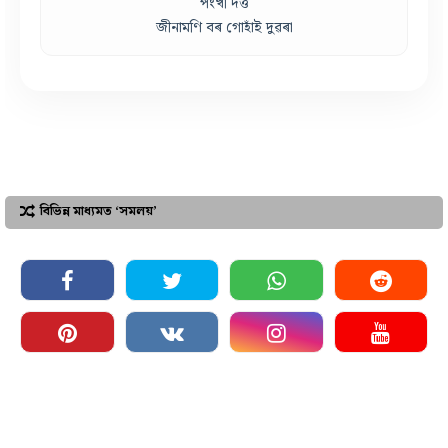
পংখী দত্ত
জীনামণি বৰ গোহাঁই দুৱৰা
বিভিন্ন মাধ্যমত ‘সমলয়’