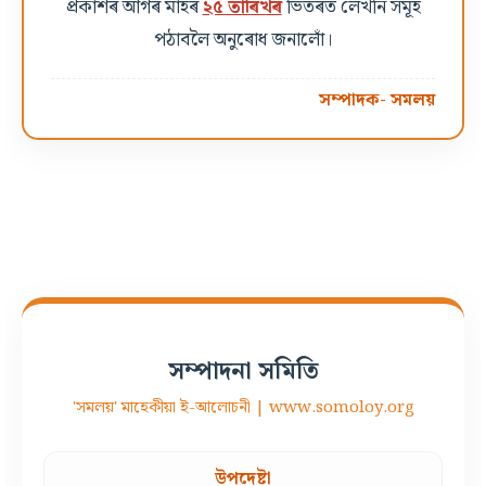
প্ৰকাশৰ আগৰ মাহৰ
২৫ তাৰিখৰ
ভিতৰত লেখনি সমূহ
পঠাবলৈ অনুৰোধ জনালোঁ।
সম্পাদক- সমলয়
সম্পাদনা সমিতি
'সমলয়' মাহেকীয়া ই-আলোচনী | www.somoloy.org
উপদেষ্টা