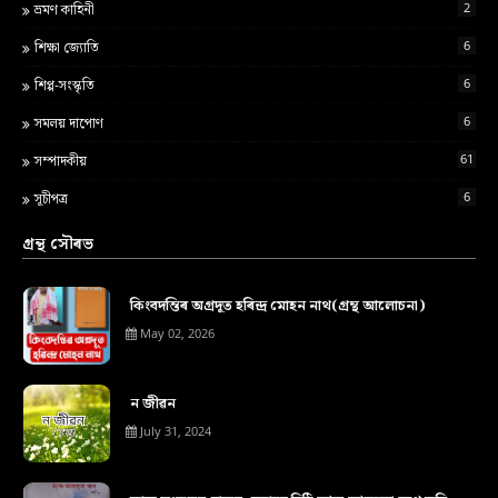
2
ভ্ৰমণ কাহিনী
6
শ‍িক্ষা জ্য‍োত‍ি
6
শিপ্প-সংস্কৃতি
6
সমলয় দাপোণ
61
সম্পাদকীয়
6
সূচীপত্ৰ
গ্ৰন্থ সৌৰভ
কিংবদন্তিৰ অগ্ৰদূত হৰিন্দ্ৰ মোহন নাথ(গ্ৰন্থ আলোচনা)
May 02, 2026
ন জীৱন
July 31, 2024