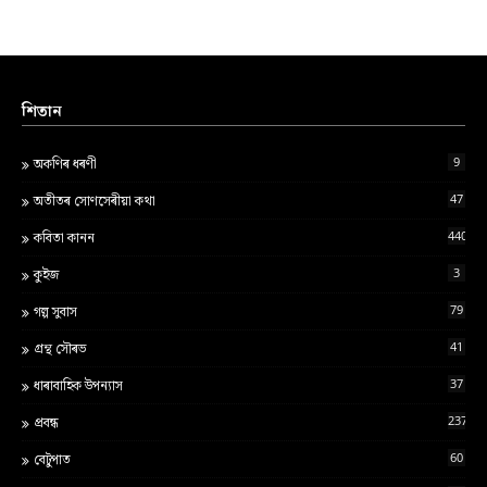
শিতান
9
অকণিৰ ধৰণী
47
অতীতৰ সোণসেৰীয়া কথা
440
কবিতা কানন
3
কুইজ
79
গল্প সুবাস
41
গ্ৰন্থ স‍ৌৰভ
37
ধাৰাবাহিক উপন্যাস
237
প্ৰবন্ধ
60
বেটুপাত