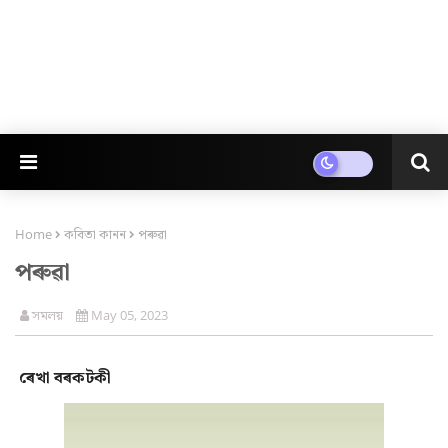
Home
কবিতা কানন
পৰুৱা
পৰুৱা
সমলয়
May 05, 2023
ৰেখা বৰকটকী