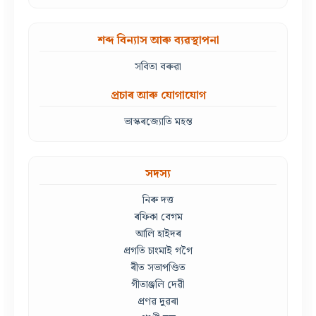
শব্দ বিন্যাস আৰু ব্যৱস্থাপনা
সবিতা বৰুৱা
প্ৰচাৰ আৰু যোগাযোগ
ভাস্কৰজ্যোতি মহন্ত
সদস্য
নিৰু দত্ত
ৰফিকা বেগম
আলি হাইদৰ
প্ৰগতি চাংমাই গগৈ
ৰীত সভাপণ্ডিত
গীতাঞ্জলি দেৱী
প্ৰণৱ দুৱৰা