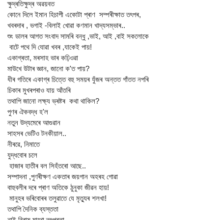
ক্ষুদ্ৰতিক্ষুদ্ৰ অৱয়বত
কোনে দিলে ইমান হিচাপী একোটা প্ৰাণ সম্পৰীক্ষাত তৎপৰ,
খবৰদাৰ , ভগাই -বিলাই খোৱা কণমান খাদ্যসম্ভাৰ..
শুং ডালৰ আগত সংবাদ সামৰি বন্ধু ,ভাই, আই ,বাই সকলোকে
বাটে পথে দি যোৱা খবৰ ,যাকেই পায়!
একাগ্ৰতা, মৰসাহ ভাৰ কঢ়িওৱা
মাউখে উটাৰ জ্ঞান, জানো ক'ত পায়?
ধীৰ গতিৰে একাগ্ৰ চিত্তে বহু সময়ৰ যুঁজৰ অন্তত গাঁতত নপৰি
চিকাৰ মুখৰপৰাও যায় আঁতৰি
তথাপি জানো লক্ষ্য ভ্ৰষ্টৰ কথা থাকিল?
পুণৰ ঐকবদ্ধ হ'ল
নতুন উদ্যমেৰে আগুৱান
সাহসৰ ভেটিও টনকীয়াল..
নীৰৱে, নিমাতে
যুদ্ধবোৰ চলে
হাজাৰ হাতীৰ বল সিহঁতৰো আছে..
সম্পাদনা ,পুণৰীক্ষণ একতাৰ জয়গান অহৰহ গোৱা
বাহুবলীৰ দৰে প্ৰাণ অতিকে ঠুনুকা জীৱন হায়!
মানুহৰ ভৰিবোৰৰ তলুৱাতে যে মৃত্যুৰ শলখা!
তথাপি দৈনিক ব্যস্ততা
নাই বিৰাম মাথো তৎপৰতা