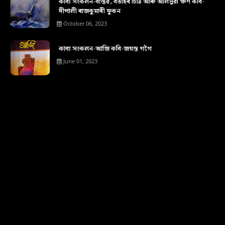
কাব্য সংকলন-বাস্তৱ, বতাহৰ চিঠি আৰু আলসুৱা ক্ষণ কবি-
দীপালী ৰাজকুমাৰী ফুকন
October 06, 2023
কাব্য সংকলন-আজি কবি-জয়ন্ত গগৈ
June 01, 2023