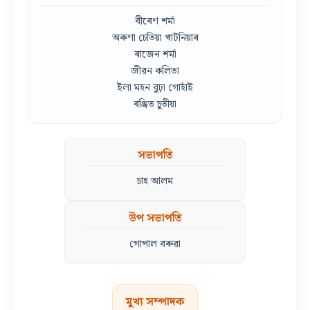
বীৰেণ শৰ্মা
অৰুণা চেতিয়া খাটনিয়াৰ
ৰাজেন শৰ্মা
জীৱন কলিতা
ইলা মহন বুঢ়া গোহাঁই
ৰঞ্জিত চুতীয়া
সভাপতি
চাহ আলম
উপ সভাপতি
গোপাল বৰুৱা
মুখ্য সম্পাদক