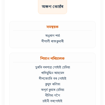
অৰুণ কোৱঁৰ
সমন্বয়ক
অনুৰাগ শৰ্মা
দীপালী ৰাজকুমাৰী
শিতান পৰিচালক
সুৰভি বৰপাত্ৰ গোহাঁই চেতিয়া
খাদিমুদ্দিন আহমেদ
দীপজ্যোতি বৰ গোহাঁই
কুমুদ কলিতা
অপূৰ্ব কুমাৰ চেতিয়া
নীলিমা গগৈ
চাইনী বৰগোহাঁই