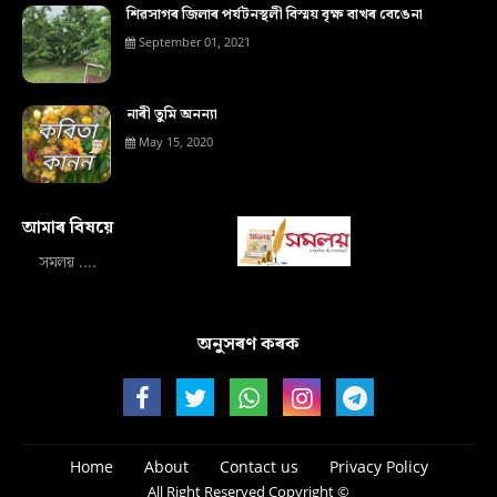
শিৱসাগৰ জিলাৰ পৰ্যটনস্থলী বিস্ময় বৃক্ষ বাখৰ বেঙেনা
September 01, 2021
নাৰী তুমি অনন্যা
May 15, 2020
আমাৰ বিষয়ে‍
সমলয় ....
অনুসৰণ কৰক
Home
About
Contact us
Privacy Policy
All Right Reserved Copyright ©