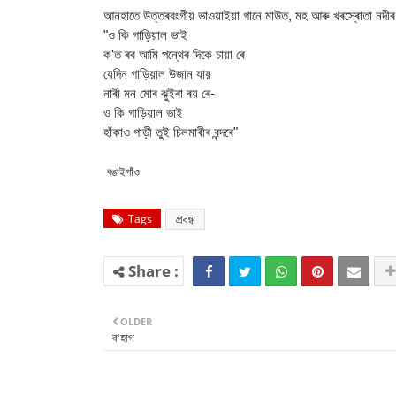
আনহাতে উত্তৰবংগীয় ভাওয়াইয়া গানে মাউত, মহ আৰু খৰস্ৰোতা নদী
"ও কি গাড়িয়াল ভাই
ক'ত ৰব আমি পন্থেৰ দিকে চায়া ৰে
যেদিন গাড়িয়াল উজান যায়
নাৰী মন মোৰ ঝুইৰা ৰয় ৰে-
ও কি গাড়িয়াল ভাই
হাঁকাও গাড়ী তুই চিলমাৰীৰ বন্দৰে"
বঙাইগাঁও
Tags
প্ৰবন্ধ
OLDER
ব'হাগ