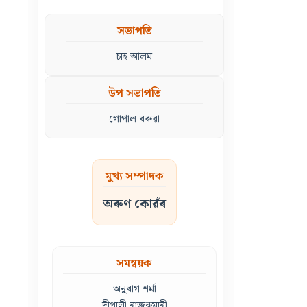
সভাপতি
চাহ আলম
উপ সভাপতি
গোপাল বৰুৱা
মুখ্য সম্পাদক
অৰুণ কোৱঁৰ
সমন্বয়ক
অনুৰাগ শৰ্মা
দীপালী ৰাজকুমাৰী