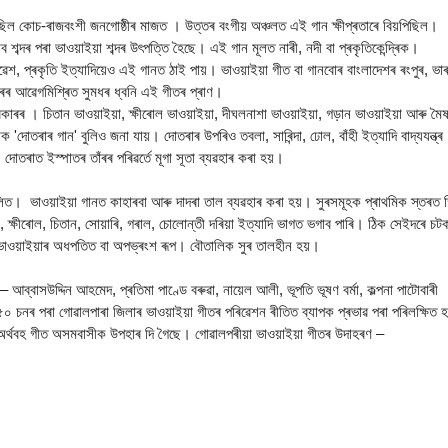
ছিল কোচ-ৰাজবংশী জনগোষ্ঠীৰ মাজত । উত্তৰ বংগীয় অঞ্চলত এই গান ক্ষীপ্ৰতাৰে বিয়পিছিল।
 শব্দৰ পৰা ভাওয়াইয়া শব্দৰ উৎপত্তি হৈছে। এই গান মূলত নাৰী, নদী বা প্ৰকৃতিকেন্দ্ৰিক।
ৱেশ, প্ৰকৃতি ইত্যাদিয়েও এই গানত ঠাই পায়। ভাওয়াইয়া গীত বা গানবোৰ বাংলাদেশৰ ৰংপুৰ, ভা
ৰ আৱেগমিশ্ৰিত সুমধৰ ধ্বনি এই গীতৰ প্ৰাণ।
 প্ৰকাৰৰ । চিতান ভাওয়াইয়া, ক্ষীৰোল ভাওয়াইয়া, দীঘলনাশা ভাওয়াইয়া, গড়ান ভাওয়াইয়া আৰু মৈষ
'দোতৰাৰ গান' বুলিও জনা যায়। দোতৰাৰ উপৰিও তবলা, সাৰিন্দা, ঢোল, বাঁহী ইত্যাদি বাদ্যযন্ত্ৰ
োতৰাত ইস্পাতৰ তাঁৰৰ পৰিৱৰ্তে মূগা সূতা ব্যৱহাৰ কৰা হয়।
 ভাওয়াইয়া গানত কাহাৰবা আৰু দাদৰা তাল ব্যৱহাৰ কৰা হয়। সুৰসমূহক প্ৰাথমিক স্তৰত ত
ষীৰোল, চিতান, সোয়াৰি, গৰাল, চোলোন্তী দৰিয়া ইত্যাদি ভাগত ভগাব পাৰি। ঠিক সেইদৰে চট
ছে ভাওয়াইয়াৰ অধপতিত বা অপভ্ৰংশ ৰূপ। বৌতালিক সুৰ তালহীন হয়।
 আব্বাসউদ্দিন আহমেদ, প্ৰতিমা পাণ্ডে বৰুৱা, নায়েল আলী, ভূপতি ভূষণ বৰ্মা, কল্পনা পাটোবাৰী
৫০ চনৰ পৰা গোৱালপাৰা জিলাৰ ভাওয়াইয়া গীতৰ পৰিৱেশন ৰীতিত ব্যাপক প্ৰভাৱ পৰা পৰিলক্ষিত
ুল অৰ্থবহ গীত অসমবাসীক উপহাৰ দি গৈছে। গোৱালপৰীয়া ভাওয়াইয়া গীতৰ উদাহৰণ –