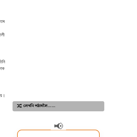
ৰতৰ
ালী
িনি
কাক
 হয়।
লেখনি পঠাবলৈ……