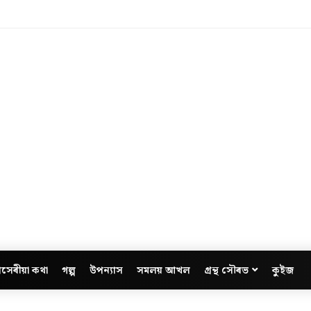
সেৰীয়া কথা
গল্প
উপন্যাস
সমলয় আখল
গ্ৰন্থ সৌৰভ
কুইজ