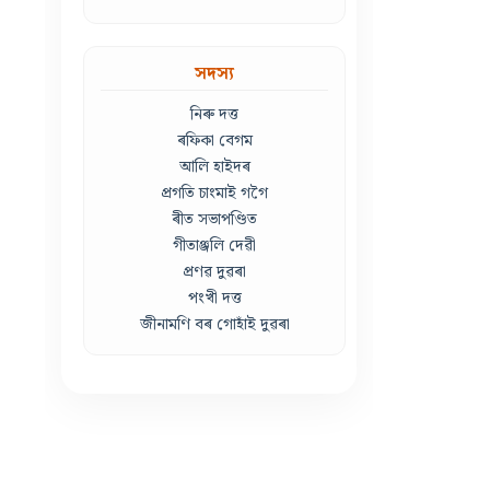
সদস্য
নিৰু দত্ত
ৰফিকা বেগম
আলি হাইদৰ
প্ৰগতি চাংমাই গগৈ
ৰীত সভাপণ্ডিত
গীতাঞ্জলি দেৱী
প্ৰণৱ দুৱৰা
পংখী দত্ত
জীনামণি বৰ গোহাঁই দুৱৰা