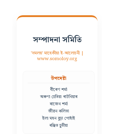
সম্পাদনা সমিতি
'সমলয়' মাহেকীয়া ই-আলোচনী |
www.somoloy.org
উপদেষ্টা
বীৰেণ শৰ্মা
অৰুণা চেতিয়া খাটনিয়াৰ
ৰাজেন শৰ্মা
জীৱন কলিতা
ইলা মহন বুঢ়া গোহাঁই
ৰঞ্জিত চুতীয়া