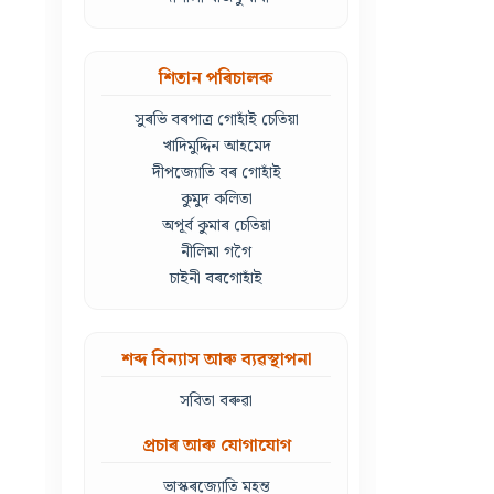
শিতান পৰিচালক
সুৰভি বৰপাত্ৰ গোহাঁই চেতিয়া
খাদিমুদ্দিন আহমেদ
দীপজ্যোতি বৰ গোহাঁই
কুমুদ কলিতা
অপূৰ্ব কুমাৰ চেতিয়া
নীলিমা গগৈ
চাইনী বৰগোহাঁই
শব্দ বিন্যাস আৰু ব্যৱস্থাপনা
সবিতা বৰুৱা
প্ৰচাৰ আৰু যোগাযোগ
ভাস্কৰজ্যোতি মহন্ত