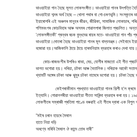
ভাওয়াইয়া গান হৈছে মূলত লোকসংঙ্গীত। ভাওয়াইয়া গানৰ উৎপত্তি হৈ
ভাওয়াইয়া শব্দৰ অৰ্থ হৈছে – খোলা পথাৰ বা গো-চৰণভূমি। সংস্কৃতৰ ভাব
ইয়াৰোপৰি এই অঞ্চলৰ মানুহৰ জীৱন, জীৱিকা, সামাজিক লোকাচাৰ, পৰি
পশিমবংগৰ কোচবিহাৰ আৰু অসমৰ গোৱালপাৰা জিলাত প্ৰচলিত। অন্তৰ
'লোকসঙ্গীতকী' গ্ৰন্থৰ ৰচক বুদ্ধদেৱ ৰায়ৰ মতে- ভাওয়াইয়া গান পাঁচ
ভাওয়াইয়া।দোতৰা হৈছে ভাওয়াইয়া গানৰ মূল বাদ্যযন্ত্ৰ। সেইবাবে ইয়াক 
বজোৱা হয়।আজিকালি ঠায়ে ঠায়ে হাৰমনিয়াম ব্যৱহাৰ কৰাও দেখা যায়। দ
কোচ-ৰাজবংশীৰ উপৰিও ৰাভা, মেচ, যোগীৰ মাজতো এই গীত প্ৰচলিত।
ভাগত ভগোৱা হয়। দৰিয়া, চটকা আৰু বৈতালিক। দৰিয়াক আকৌ সতাল, ক্
খ্যামটি অঙ্গেৰ চটকা আৰু ঝুমুৰ চটকা নামেৰে ভগোৱা হয়। চটকা হৈ
কেইগৰাকীমান প্ৰখ্যাত ভাওয়াইয়া গানৰ শিল্পী হ'ল ক্ৰমে –
ইত্যাদি। গোৱালপৰীয়া ভাওয়াইয়া গীতত সাৰিন্দা ব্যৱহাৰ কৰা হয়। ১৯
লোকগীতৰ সম্ৰাজ্ঞী প্ৰতিমা পাণ্ডে বৰুৱাই এই গীতৰ দ্বাৰা এক বিপ
"মইষ চৰান হায়ৰে মৈষাল
হাতে নিয়া দড়ি
অৰণ্যে মৰিবি মৈষাল ঔ কান্দে তোৰ নাৰী"