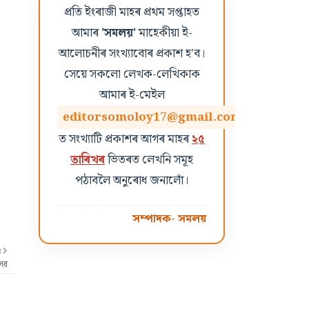
প্ৰতি ইংৰাজী মাহৰ প্ৰথম সপ্তাহত
আমাৰ
'সমলয়'
মাহেকীয়া ই-
আলোচনীৰ সংখ্যাবোৰ প্ৰকাশ হ'ব।
সেয়ে সকলো লেখক-লেখিকাক
আমাৰ ই-মেইল
editorsomoloy17@gmail.com
ত সংখ্যাটি প্ৰকাশৰ আগৰ মাহৰ
২৫
তাৰিখৰ
ভিতৰত লেখনি সমূহ
পঠাবলৈ অনুৰোধ জনালোঁ।
সম্পাদক- সমলয়
R
সৱ