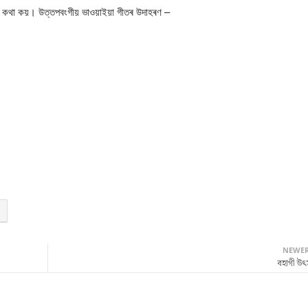
ৰ কথা কয়। উত্তপবংগীয় ভাওয়াইয়া গীতৰ উদাহৰণ –
NEWE
বহাগী উৎ