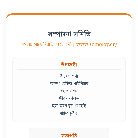
সম্পাদনা সমিতি
'সমলয়' মাহেকীয়া ই-আলোচনী | www.somoloy.org
উপদেষ্টা
বীৰেণ শৰ্মা
অৰুণা চেতিয়া খাটনিয়াৰ
ৰাজেন শৰ্মা
জীৱন কলিতা
ইলা মহন বুঢ়া গোহাঁই
ৰঞ্জিত চুতীয়া
সভাপতি