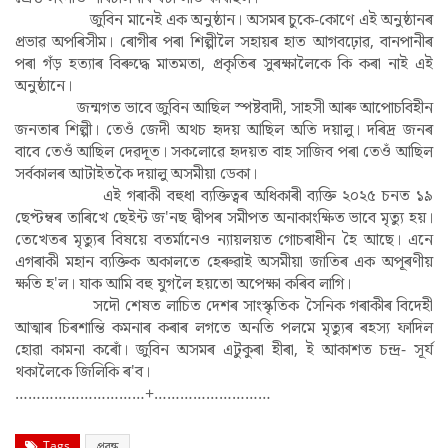
জুবিন মানেই এক অনুষ্ঠান। অসমৰ চুকে-কোণে এই অনুষ্ঠানৰ
প্ৰভাৱ অপৰিসীম। ৰোগীৰ পৰা শিল্পীলৈ সহায়ৰ হাত আগবঢ়োৱ, বানপানীৰ
পৰা গঁড় হত্যাৰ বিৰুদ্ধে মাতমতা, প্ৰকৃতিৰ সুৰক্ষালৈকে কি কৰা নাই এই
অনুষ্ঠানে।
জন্মগত ভাবে জুবিন আছিল স্পষ্টবাদী, সাহসী আৰু আপোচবিহীন
জনতাৰ শিল্পী। তেওঁ জেদী অথচ হৃদয় আছিল অতি দয়ালু। দৰিদ্ৰ জনৰ
বাবে তেওঁ আছিল দেৱদূত। সকলোৱে হৃদয়ত বাহ সাজিব পৰা তেওঁ আছিল
সৰ্বকালৰ আটাইতকৈ দয়ালু অসমীয়া ডেকা।
এই গৰাকী বহুধা ব্যক্তিত্বৰ অধিকাৰী ব্যক্তি ২০২৫ চনত ১৯
ছেপ্টম্বৰ তাৰিখে ছেইন্ট জ'নছ দ্বীপৰ সমীপত অনাকাংক্ষিত ভাবে মৃত্যু হয়।
তেখেতৰ মৃত্যুৰ বিষয়ে বতৰ্মানেও ন্যায়লয়ত গোচৰাধীন হৈ আছে। এনে
এগৰাকী মহান ব্যক্তিক অকালতে হেৰুৱাই অসমীয়া জাতিৰ এক অপূৰণীয়
ক্ষতি হ'ল। যাক আমি বহু যুগলৈ হয়তো অপেক্ষা কৰিব লাগি।
সদৌ শেষত লাচিত দেশৰ সাংস্কৃতিক সৈনিক গৰাকীৰ বিদেহী
আত্মাৰ চিৰশান্তি কমনাৰ কৰাৰ লগতে অনতি পলমে মৃত্যুৰ ৰহস্য ফাদিল
হোৱা কামনা কৰোঁ। জুবিন অসমৰ এটুকুৰা হীৰা, ই আকাশত চন্দ্ৰ- সূৰ্য
থকালৈকে জিলিকি ৰ'ব।
…………………………+………………………
Tags
প্ৰবন্ধ