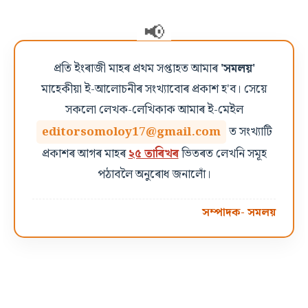
প্ৰতি ইংৰাজী মাহৰ প্ৰথম সপ্তাহত আমাৰ
'সমলয়'
মাহেকীয়া ই-আলোচনীৰ সংখ্যাবোৰ প্ৰকাশ হ'ব। সেয়ে
সকলো লেখক-লেখিকাক আমাৰ ই-মেইল
editorsomoloy17@gmail.com
ত সংখ্যাটি
প্ৰকাশৰ আগৰ মাহৰ
২৫ তাৰিখৰ
ভিতৰত লেখনি সমূহ
পঠাবলৈ অনুৰোধ জনালোঁ।
সম্পাদক- সমলয়