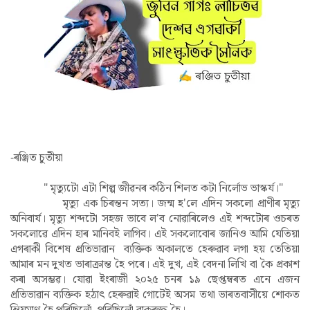
-ৰঞ্জিত চুতীয়া
" মৃত্যুটো এটা শিল্প জীৱনৰ কঠিন শিলত কটা নিৰ্লোভ ভাস্কৰ্য।"
মৃত্যু এক চিৰন্তন সত্য। জন্ম হ'লে এদিন সকলো প্ৰাণীৰ মৃত্যু
অনিবাৰ্য। মৃত্যু শব্দটো সহজ ভাবে ল'ব নোৱাৰিলেও এই শব্দটোৰ ওচৰত
সকলোৱে এদিন হাৰ মানিবই লাগিব। এই সকলোবোৰ জানিও আমি যেতিয়া
এগৰাকী বিশেষ প্ৰতিভাৱান ব্যক্তিক অকালতে হেৰুৱাব লগা হয় তেতিয়া
আমাৰ মন দুখত ভাৰাক্ৰান্ত হৈ পৰে। এই দুখ, এই বেদনা লিখি বা কৈ প্ৰকাশ
কৰা অসম্ভৱ। যোৱা ইংৰাজী ২০২৫ চনৰ ১৯ ছেপ্তম্বৰত এনে এজন
প্ৰতিভাৱান ব্যক্তিক হঠাৎ হেৰুৱাই গোটেই অসম তথা ভাৰতবাসীয়ে শোকত
ম্ৰিয়মাণ হৈ পৰিছিলোঁ, পৰিছিলোঁ বাকৰুদ্ধ হৈ।