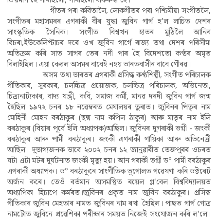
গীতৰ পৰা কবিতালৈ, লোকগীতৰ পৰা পশ্চিমীয়া সংগীতলৈ,
সংগীতৰ মহাসমৰৰ এগৰাকী বীৰ যুদ্ধা জুবিন গাৰ্গ হ'ল লাচিত দেশৰ
সাংস্কৃতিক সৈনিক। সংগীত বিশ্বখন হাতৰ মুঠিলৈ আনিব
বিচৰা,ইউকেলিপ্টাচৰ দৰে ওখ জুবিন গাৰ্গে ৰাজ্য তথা দেশৰ পৰিসীমা
অতিক্ৰম কৰি সাত সাগৰ তেৰ নদী পাৰ হৈ বিদেশতো কণ্ঠৰ অমৃত
বিলাইছিল। এয়া কেৱল অসমৰ বাবেই নহয় ভাৰতবাসীৰ বাবে গৌৰৱ।
অসম তথা ভাৰতৰ এগৰাকী প্ৰসিদ্ধ কণ্ঠশিল্পী, সংগীত পৰিচালক
গীতিকাৰ, সুৰকাৰ, চলচ্চিত্ৰ প্ৰয়োজক, চলচ্চিত্ৰ পৰিচালক, অভিনেতা,
চিত্ৰ্যনাট্যকাৰ, বাদ্য যন্ত্ৰী, কবি, সমাজ কৰ্মী, মানৱ দৰদী জুবিন গাৰ্গ জন্ম
হৈছিল ১৯৭২ চনৰ ১৮ নৱেম্বৰত মেঘালয়ৰ তুৰাত। জুবিনৰ পিতৃৰ নাম
মোহিনী মোহন বৰঠাকুৰ (ছদ্ম নাম কপিল ঠাকুৰ) আৰু মাতৃৰ নাম ইলি
বৰঠাকুৰ (বিয়াৰ পূৰ্বে ইলি অধ্যাপক)আছিল। জুবিনৰ দুগৰাকী ভগ্নী - জংকী
বৰঠাকুৰ আৰু পামী বৰঠাকুৰ। জংকী এগৰাকী গায়িকা আৰু অভিনেত্ৰী
আছিল। দুভাগ্যজনক ভাবে ২০০২ চনৰ ১২ জানুৱাৰীত তেজপুৰৰ ওচৰত
ঘটা এটা মটৰ দুৰ্ঘটনাত জংকী মৃত্যু হয়। আন গৰাকী ভগ্নী ড° পামী বৰঠাকুৰ
এগৰাকী অধ্যাপক। ড° বৰঠাকুৰে সাংগীতিক ভূগোলত গৱেষণা কৰি ডক্টৰেট
অৰ্জন কৰে। তেওঁ বৰ্তমান অসমস্থিত ৰয়েল গ্ল'বেল বিশ্ববিদ্যালয়ত
অধ্যাপিকা হিচাপে কৰ্মৰত।জুবিনৰ প্ৰকৃত নাম জুবিন বৰঠাকুৰ। প্ৰসিদ্ধ
গীতিকাৰ জুবিন মেহতাৰ নামত জুবিনৰ নাম ৰখা হৈছিল। পাছত গাৰ্গ গোত্ৰ
নামটোত জুবিনে প্ৰৱেশিকা পৰীক্ষাৰ সময়ত নিজেই সংযোজন কৰি ল'লে।