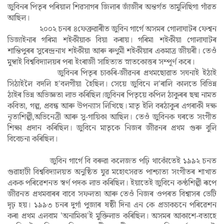
জুবিনৰ পিতৃৰ পৰিয়াল শিৱসাগৰ জিলাৰ জাঁজীৰ অন্তৰ্গত তামুলিছিগা গাঁৱত
আছিল।
২০০২ চনৰ ৪ফেব্ৰুৱাৰীত জুবিন গাৰ্গে অসমৰ গোলাঘাটৰ ফেশ্বন
ডিজাইনাৰ গৰিমা শইকীয়াক বিয়া কৰায়। গৰিমা শইকীয়া গোলাঘাটৰ
শান্তিপুৰৰ সুৰেন্দ্ৰনাথ শইকীয়া আৰু ৰুণুমী শইকীয়াৰ একমাত্ৰ জীয়ৰী। তেওঁ
মুম্বাই বিশ্ববিদ্যালয়ৰ পৰা ইংৰাজী সাহিত্যত স্নাতকোত্তৰ সম্পূৰ্ণ কৰে।
জুবিনৰ পিতৃৰ চাকৰি-জীৱনৰ প্ৰথমছোৱাত সঘনাই ইঠাই
সিঠাইলৈ বদলি হ'বলগীয়া হৈছিল। সেয়ে জুবিনে ল'ৰালি কালতে বিভিন্ন
ঠাইৰ ভিন্ন অভিজ্ঞতা লাভ কৰিছিল।জুবিনৰ পিতৃয়ে কপিল ঠাকুৰৰ ছদ্ম নামত
কবিতা, গল্প, প্ৰবন্ধ আৰু উপন্যাস লিখিছে। মাতৃ ইলি বৰঠাকুৰ এগৰাকী দক্ষ
নৃত্যশিল্পী,অভিনেত্ৰী আৰু সু-গায়িকা আছিল। তেওঁ জুবিনক ঘৰতে সংগীত
শিক্ষা প্ৰদান কৰিছিল। জুবিনে মাতৃকে নিজৰ জীৱনৰ প্ৰথম গুৰু বুলি
বিবেচনা কৰিছিল।
জুবিন গাৰ্গে বি বৰুৱা কলেজত পঢ়ি থাকোঁতেই ১৯৯২ চনত
গুৱাহাটী বিশ্ববিদ্যালয়ত অনুষ্ঠিত যুৱ মহোৎসৱত পাশ্চাত্য সংগীতৰ শাখাত
একক পৰিৱেশনত স্বৰ্ণ পদক লাভ কৰিছিল। ইয়াতেই জুবিনে কণ্ঠশিল্পী ৰূপে
জীৱনত প্ৰথমবাৰৰ বাবে সফলতা আৰু তেওঁ নিজৰ ওপৰত বিশ্বাসৰ ভেটি
দৃঢ় হয়। ১৯৯৩ চনৰ দুৰ্গা পুজাৰ ষষ্ঠী দিনা এন কে প্ৰডাকচনে পৰিৱেশন
কৰা প্ৰথম এলবাম 'অনামিকা'ই মুক্তিলাভ কৰিছিল। অসমৰ আকাশে-বতাহে