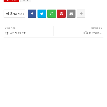
OLDER
NEWER
মৃত্যু এক শাশ্বত সত্য
হাৰ্টথ্ৰৱৰ কথাৰে....