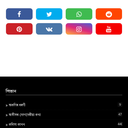
শিতান
9
অকণিৰ ধৰণী
47
অতীতৰ সোণসেৰীয়া কথা
440
কবিতা কানন