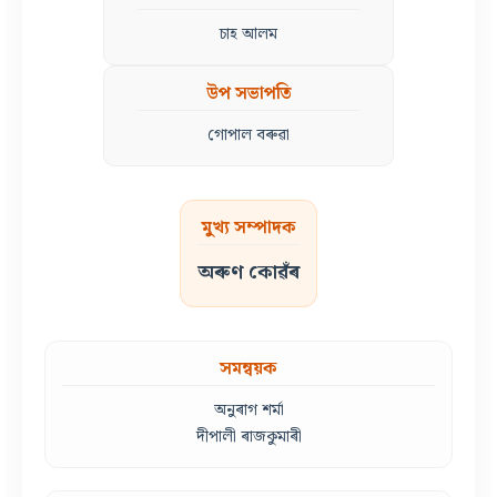
চাহ আলম
উপ সভাপতি
গোপাল বৰুৱা
মুখ্য সম্পাদক
অৰুণ কোৱঁৰ
সমন্বয়ক
অনুৰাগ শৰ্মা
দীপালী ৰাজকুমাৰী