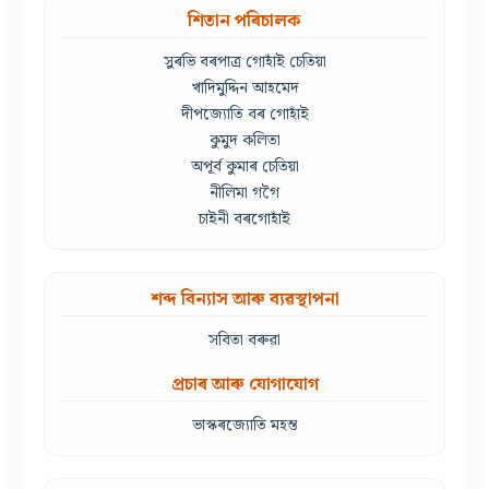
শিতান পৰিচালক
সুৰভি বৰপাত্ৰ গোহাঁই চেতিয়া
খাদিমুদ্দিন আহমেদ
দীপজ্যোতি বৰ গোহাঁই
কুমুদ কলিতা
অপূৰ্ব কুমাৰ চেতিয়া
নীলিমা গগৈ
চাইনী বৰগোহাঁই
শব্দ বিন্যাস আৰু ব্যৱস্থাপনা
সবিতা বৰুৱা
প্ৰচাৰ আৰু যোগাযোগ
ভাস্কৰজ্যোতি মহন্ত