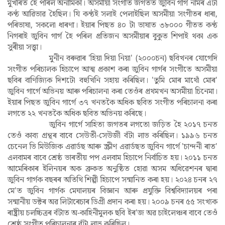
মুখৰিত হৈ পৰিল অনামিকা। অসমীয়া সংগীত জগতত জুবিন গাৰ্গ নামৰ এটা
কণ্ঠ আৱিভাৱ হৈছিল। যি কণ্ঠই সলাই পেলাইছিল অসমীয়া সংগীতৰ ধাৰা,
পৰিভাষা, সকলো ধাৰণা। ইয়াৰ পিছত ৪০ টা ভাষাত ৩৮০০০ গীতত কণ্ঠ
নিগৰাই জুবিন গাৰ্গ হৈ পৰিল প্ৰতিজন অসমীয়াৰ বুকুত শিপাই থকা এক
সুৰীয়া সত্ত্বা।
মুনীন বৰুৱাৰ 'হিয়া দিয়া নিয়া' (২০০০চন) ছবিখনৰ যোগেদি
সংগীত পৰিচালক হিচাপে আত্ম প্ৰকাশ কৰা জুবিন গাৰ্গৰ সংগীতে অসমীয়া
ছবিৰ বাণিজ্যিক দিশটো বহুখিনি সহায় কৰিছিল। 'তুমি মোৰ মাথোঁ মোৰ'
জুবিন গাৰ্গে অভিনয় আৰু পৰিচালনা কৰা তেওঁৰ প্ৰথমখন অসমীয়া চিনেমা।
ইয়াৰ পিছত জুবিন গাৰ্গে ৩৭ খনতকৈ অধিক ছবিত সংগীত পৰিচালনা কৰা
লগতে ২২ খনতকৈ অধিক ছবিত অভিনয় কৰিছে।
জুবিন গাৰ্গে সাহিত্য জগতৰ লগতো জড়িত হৈ ২০১৭ চনত
তেওঁ কাব্য গ্ৰন্থৰ বাবে সেউতী-সেউজী বঁটা লাভ কৰিছিল। ১৯৯৬ চনত
চেনেল ভি মিউজিক এৱাৰ্ডছ আৰু স্ক্ৰীণ এৱাৰ্ডছত জুবিন গাৰ্গে 'চান্দনী ৰাত'
এলবামৰ বাবে শ্ৰেষ্ঠ ভাৰতীয় পপ এলবাম হিচাপে নিৰ্বাচিত হয়। ২০১১ চনত
আমেৰিকাৰ ইলিনয়ৰ অক ব্ৰুকত অনুষ্ঠিত হোৱা অসম অধিৱেশনৰ দ্বাৰা
জুবিন গাৰ্গক বছৰৰ অতিথি শিল্পী হিচাপে সন্মানিত কৰা হয়। ২০২৪ চনৰ ২৭
মে'ত জুবিন গাৰ্গক মেঘালয়ৰ বিজ্ঞান আৰু প্ৰযুক্তি বিশ্ববিদ্যালয়ৰ পৰা
সন্মানীয় ডক্টৰ অৱ লিটাৰেচাৰ ডিগ্ৰী প্ৰদান কৰা হয়। ২০০৯ চনৰ ৫৫ সংখ্যক
ৰাষ্ট্ৰীয় চলচ্চিত্ৰৰ বঁটাত অ-কাহিনীমুলক ছবি ইৰ'জ অৱ চাইলেঞ্চৰ বাবে তেওঁ
শ্ৰেষ্ঠ সংগীত পৰিচালনাৰ বঁটা লাভ কৰিছিল।