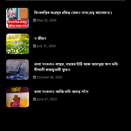
কিংবদন্তিৰ অগ্ৰদূত হৰিন্দ্ৰ মোহন নাথ(গ্ৰন্থ আলোচনা)
May 02, 2026
ন জীৱন
July 31, 2024
কাব্য সংকলন-বাস্তৱ, বতাহৰ চিঠি আৰু আলসুৱা ক্ষণ কবি-
দীপালী ৰাজকুমাৰী ফুকন
October 06, 2023
কাব্য সংকলন-আজি কবি-জয়ন্ত গগৈ
June 01, 2023