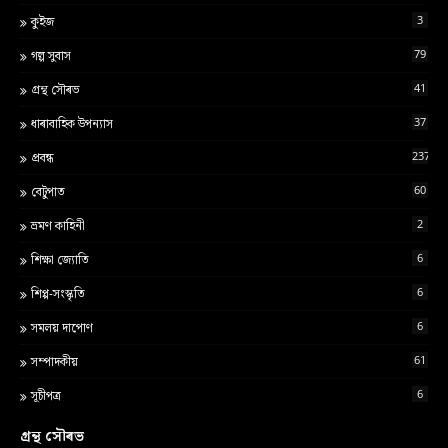
3
কুইজ
79
গল্প সুবাস
41
গ্ৰন্থ স‍ৌৰভ
37
ধাৰাবাহিক উপন্যাস
237
প্ৰবন্ধ
60
বেটুপাত
2
ভ্ৰমণ কাহিনী
6
শ‍িক্ষা জ্য‍োত‍ি
6
শিপ্প-সংস্কৃতি
6
সমলয় দাপোণ
61
সম্পাদকীয়
6
সূচীপত্ৰ
গ্ৰন্থ সৌৰভ