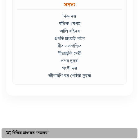
সদস্য
নিৰু দত্ত
ৰফিকা বেগম
আলি হাইদৰ
প্ৰগতি চাংমাই গগৈ
ৰীত সভাপণ্ডিত
গীতাঞ্জলি দেৱী
প্ৰণৱ দুৱৰা
পংখী দত্ত
জীনামণি বৰ গোহাঁই দুৱৰা
বিভিন্ন মাধ্যমত ‘সমলয়’