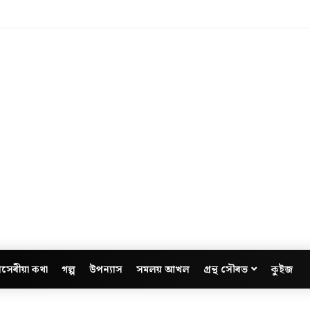
সেৰীয়া কথা
গল্প
উপন্যাস
সমলয় আখল
গ্ৰন্থ সৌৰভ
কুইজ