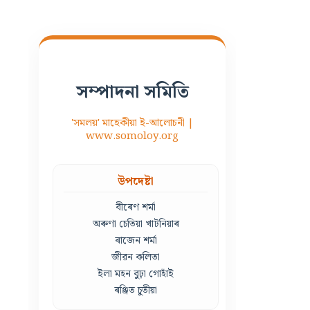
সম্পাদনা সমিতি
'সমলয়' মাহেকীয়া ই-আলোচনী |
www.somoloy.org
উপদেষ্টা
বীৰেণ শৰ্মা
অৰুণা চেতিয়া খাটনিয়াৰ
ৰাজেন শৰ্মা
জীৱন কলিতা
ইলা মহন বুঢ়া গোহাঁই
ৰঞ্জিত চুতীয়া