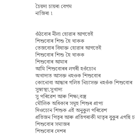
চৈয়দা চায়ৰা বেগম
নাজিৰা ৷
ওঁঠবোৰ নীলা হোৱাৰ আগতেই
শিশুবোৰ শিশু হৈ থাকক
তেজবোৰ বিষাক্ত হোৱাৰ আগতেই
শিশুবোৰ শিশু হৈ থাকক
শিশুবোৰ আমাৰ
আমি শিশুবোৰৰ লগৰী হওঁচোন
অখাদ্যত আসক্ত নহওক শিশুবোৰ
কোনোবা আন্ধাৰ গলিত নিচাসক্ত নহওঁক শিশুবোৰ
সুস্বাস্থ্য,সুখাদ্য
সু পৰিৱেশ আৰু শিক্ষা,বস্ত্ৰ
মৌলিক অধিকাৰ সমূহ শিশুৰ প্ৰাপ্য
দিওচোন শিশুক এই অনুকুল পৰিৱেশ
প্ৰতিজন পিতৃৰ আৰু প্ৰতিগৰাকী মাতৃৰ বুকুৰ এগছ
শিশুবোৰ সমাজৰ
শিশুবোৰ দেশৰ