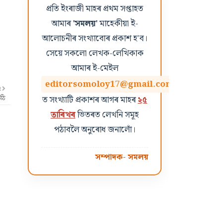
প্ৰতি ইংৰাজী মাহৰ প্ৰথম সপ্তাহত
আমাৰ
'সমলয়'
মাহেকীয়া ই-
আলোচনীৰ সংখ্যাবোৰ প্ৰকাশ হ'ব।
সেয়ে সকলো লেখক-লেখিকাক
আমাৰ ই-মেইল
editorsomoloy17@gmail.com
R
ত সংখ্যাটি প্ৰকাশৰ আগৰ মাহৰ
২৫
িঠি
তাৰিখৰ
ভিতৰত লেখনি সমূহ
পঠাবলৈ অনুৰোধ জনালোঁ।
সম্পাদক- সমলয়