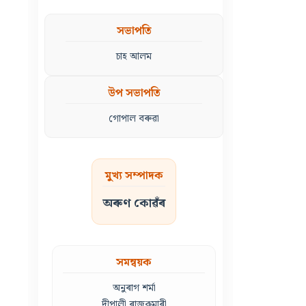
সভাপতি
চাহ আলম
উপ সভাপতি
গোপাল বৰুৱা
মুখ্য সম্পাদক
অৰুণ কোৱঁৰ
সমন্বয়ক
অনুৰাগ শৰ্মা
দীপালী ৰাজকুমাৰী