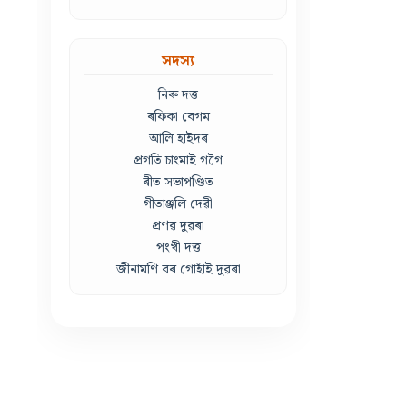
সদস্য
নিৰু দত্ত
ৰফিকা বেগম
আলি হাইদৰ
প্ৰগতি চাংমাই গগৈ
ৰীত সভাপণ্ডিত
গীতাঞ্জলি দেৱী
প্ৰণৱ দুৱৰা
পংখী দত্ত
জীনামণি বৰ গোহাঁই দুৱৰা