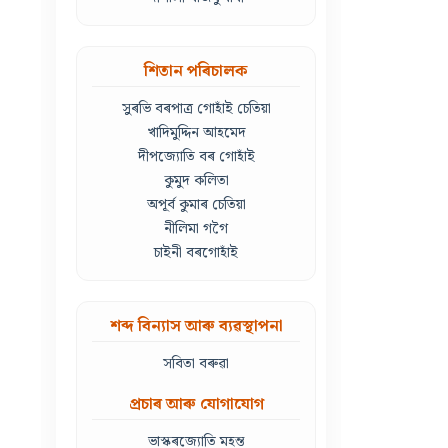
শিতান পৰিচালক
সুৰভি বৰপাত্ৰ গোহাঁই চেতিয়া
খাদিমুদ্দিন আহমেদ
দীপজ্যোতি বৰ গোহাঁই
কুমুদ কলিতা
অপূৰ্ব কুমাৰ চেতিয়া
নীলিমা গগৈ
চাইনী বৰগোহাঁই
শব্দ বিন্যাস আৰু ব্যৱস্থাপনা
সবিতা বৰুৱা
প্ৰচাৰ আৰু যোগাযোগ
ভাস্কৰজ্যোতি মহন্ত