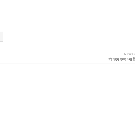
NEWE
বট গছৰ তলৰ পৰা চ