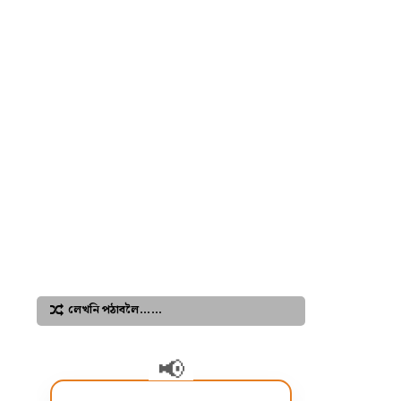
লেখনি পঠাবলৈ……