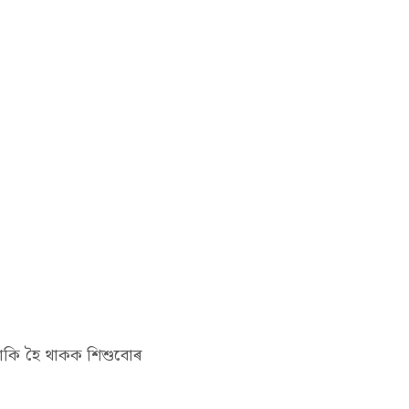
ি চাকি হৈ থাকক শিশুবোৰ