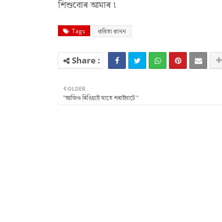
শিশুবোৰ আমাৰ ৷
Tags
কবিতা কানন
OLDER
"আজিও ৰিঙিয়াই মাতে শৰাইঘাটে "