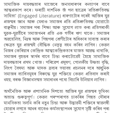
সামাজিক দায়বদ্ধতাৰ মাজেৰে জনসাধাৰণৰ কল্যাণৰ বাবে
আত্মপ্ৰকাশ কৰে। ফৰাচী দাৰ্শনিক জঁ পল ছাত্ৰেৰ ‘প্ৰতিশ্ৰুতিবদ্ধ
সাহিত্য’ (Engaged Literature) ধাৰণাটোৰ দৰেই আজিৰ যুৱ
প্ৰজন্মৰ জ্ঞান আৰু মেধাও সমাজৰ প্ৰতি প্ৰতিশ্ৰুতিবদ্ধ হোৱাটো
বাঞ্ছনীয়। সমাজৰ পৰা শিক্ষা আৰু সুযোগ লাভ কৰা প্ৰতিগৰাকী
যুৱক-যুৱতীৰে সমাজখনৰ প্ৰতি এক গভীৰ ঋণ থাকে। সমাজৰ
অৱহেলিত, নিঃস্ব আৰু পিছপৰা শ্ৰেণীটোৰ অধিকাৰ সাব্যস্ত কৰাৰ
ক্ষেত্ৰত যুৱ প্ৰজন্মই বৌদ্ধিক নেতৃত্ব বহন কৰিব লাগিব। কেৱল
নিজৰ কেৰিয়াৰ কেন্দ্ৰিক আত্মকেন্দ্ৰিকতাৰ মাজত আৱদ্ধ নাথাকি,
সমাজৰ বৃহত্তৰ স্বাৰ্থৰ বাবে চিন্তা কৰাটোৱেই হৈছে সামাজিক
দায়বদ্ধতাৰ প্ৰথম খোজ। পৰিৱেশ প্ৰদূষণ, গোলকীয় উষ্ণতা বৃদ্ধি,
লিংগ বৈষম্য আৰু মাদক দ্ৰব্যৰ ভয়াবহ প্ৰচলনৰ দৰে আধুনিক
সমাজৰ ব্যাধিসমূহৰ বিৰুদ্ধে যুৱ শক্তিয়ে কেৱল প্ৰতিবাদ কৰাই
নহয়, বৰঞ্চ বিজ্ঞানসন্মত সমাধানৰ পথো বিচাৰি উলিয়াব লাগিব।
অৰ্থনৈতিক আৰু প্ৰশাসনিক দিশতো আজিৰ যুৱ প্ৰজন্মৰ ভূমিকা
অত্যন্ত গুৰুত্বপূৰ্ণ। কেৱল পৰম্পৰাগত চাকৰিৰ পিছত দৌৰাৰ
মানসিকতা সলনি কৰি নতুন চিন্তা আৰু উদ্ভাৱনী শক্তিৰে স্বাৱলম্বী
হোৱাৰ লগতে আনৰ বাবেও কৰ্মসংস্থাপনৰ সুযোগ সৃষ্টি কৰিব পৰা