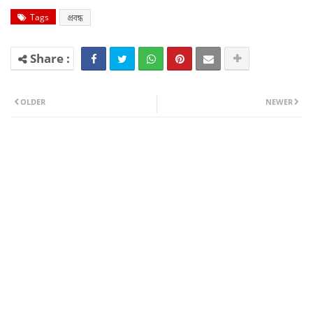
Tags
প্ৰবন্ধ
OLDER
NEWER