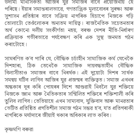
উদ্যমী মানসিকতা আজিৰ যুৱ সমাজৰ বাবে প্ৰয়োজনীয় হৈ
পৰিছে। ইয়াৰ সমান্তৰালভাৱে, গণতান্ত্ৰিক মূল্যবোধৰ সুৰক্ষা আৰু
সুশাসন প্ৰতিষ্ঠাৰ বাবে সক্ৰিয় নাগৰিক হিচাপে নিজকে গঢ়ি
তোলাটো তেওঁলোকৰ অন্যতম দায়িত্ব। ৰাজনৈতিক সচেতনতাৰ
অৰ্থ কোনো দলীয় সংকীৰ্ণতা নহয়, বৰঞ্চ দেশৰ নীতি-নিৰ্ধাৰণ
প্ৰক্ৰিয়াক গভীৰভাৱে পৰ্যবেক্ষণ কৰি এক সুস্থ জনমত গঠন
কৰাটোহে।
সামৰণিত ক’ব পাৰি যে, বৌদ্ধিক চৰ্চাহীন সামাজিক কৰ্ম যেনেকৈ
দিশহাৰা, ঠিক তেনেকৈ সামাজিক দায়বদ্ধতাহীন বৌদ্ধিক
বিলাসীতাও সমাজৰ বাবে নিৰৰ্থক। এই দুয়োটা দিশৰ সাৰ্থক
সমন্বয় ঘটিব লাগিব আজিৰ যুৱ প্ৰজন্মৰ ব্যক্তিত্বত। সমাজ এখনৰ
অন্ধকাৰ দূৰ কৰি পোহৰৰ দিশে আগুৱাই নিবলৈ যুৱ শক্তিয়ে
নিজকে জ্ঞান আৰু নৈতিকতাৰ সন্মিলিত শক্তিৰে শক্তিশালী কৰি
তুলিব লাগিব। তেতিয়াহে এখন সাম্যবাদ, যুক্তিবাদ আৰু মানৱতাৰ
ভেটিত প্ৰতিষ্ঠিত প্ৰগতিশীল সমাজ গঠন সম্ভৱ হ’ব, য’ত প্ৰতিগৰাকী
নাগৰিকে মৰ্যাদাৰে জীয়াই থকাৰ অধিকাৰ লাভ কৰিব।
কৃষ্ণমণি বৰুৱা