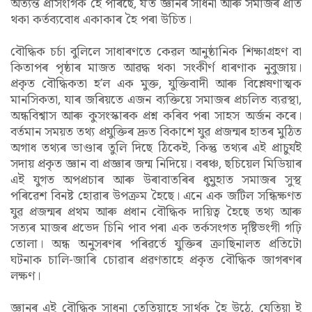
অত্যন্ত প্ৰাসংগিক হৈ পৰিছে, য’ত জ্ঞানৰ সাধনা আৰু সমাজৰ প্ৰতি
থকা কৰ্তব্যবোধ একাকাৰ হৈ পৰা উচিত।
বৌদ্ধিক চৰ্চা বুলিলে সাধাৰণতে কেৱল আনুষ্ঠানিক শিক্ষাগ্ৰহণ বা
কিতাপৰ পৃষ্ঠাৰ মাজত আৱদ্ধ থকা সংকীৰ্ণ ধাৰণাক নুবুজায়।
প্ৰকৃত বৌদ্ধিকতা হ’ল এক মুক্ত, যুক্তিবাদী আৰু বিশ্লেষণাত্মক
মানসিকতা, যাৰ জৰিয়তে এজন ব্যক্তিয়ে সমাজৰ প্ৰচলিত ব্যৱস্থা,
অন্ধবিশ্বাস আৰু কুসংস্কাৰক প্ৰশ্ন কৰিব পৰা সাহস অৰ্জন কৰে।
বৰ্তমান সময়ত তথ্য প্ৰযুক্তিৰ দ্ৰুত বিকাশে যুৱ প্ৰজন্মৰ হাতৰ মুঠিত
অগাধ তথ্যৰ ভাণ্ডাৰ তুলি দিছে ঠিকেই, কিন্তু তথ্যৰ এই প্ৰাচুৰ্যই
সদায় প্ৰকৃত জ্ঞান বা প্ৰজ্ঞাৰ জন্ম নিদিয়ে। বৰঞ্চ, ছচিয়েল মিডিয়াৰ
এই যুগত অপপ্ৰচাৰ আৰু উৰাবাতৰিৰ ধুমুহাত সমাজৰ সুস্থ
পৰিৱেশ বিনষ্ট হোৱাৰ উপক্ৰম হৈছে। এনে এক জটিল সন্ধিক্ষণত
যুৱ প্ৰজন্মৰ প্ৰথম আৰু প্ৰধান বৌদ্ধিক দায়িত্ব হৈছে তথ্য আৰু
সত্যৰ মাজৰ প্ৰভেদ চিনি পাব পৰা এক তৰ্কসংগত দৃষ্টিভংগী গঢ়ি
তোলা। অন্ধ অনুসৰণৰ পৰিৱৰ্তে যুক্তিৰ ক্ৰাছিনালত প্ৰতিটো
ঘটনাক চালি-জাৰি চোৱাৰ প্ৰৱণতাহে প্ৰকৃত বৌদ্ধিক জাগৰণৰ
লক্ষণ।
জ্ঞানৰ এই বৌদ্ধিক সাধনা তেতিয়াহে সাৰ্থক হৈ উঠে, যেতিয়া ই