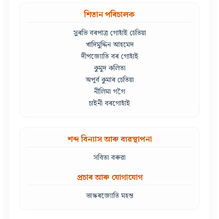
শিতান পৰিচালক
সুৰভি বৰপাত্ৰ গোহাঁই চেতিয়া
খাদিমুদ্দিন আহমেদ
দীপজ্যোতি বৰ গোহাঁই
কুমুদ কলিতা
অপূৰ্ব কুমাৰ চেতিয়া
নীলিমা গগৈ
চাইনী বৰগোহাঁই
শব্দ বিন্যাস আৰু ব্যৱস্থাপনা
সবিতা বৰুৱা
প্ৰচাৰ আৰু যোগাযোগ
ভাস্কৰজ্যোতি মহন্ত