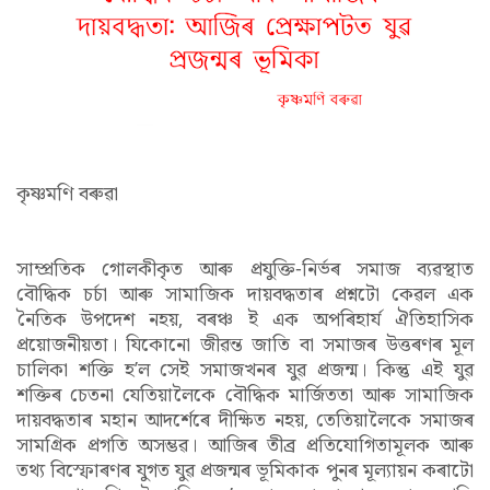
কৃষ্ণমণি বৰুৱা
সাম্প্ৰতিক গোলকীকৃত আৰু প্ৰযুক্তি-নিৰ্ভৰ সমাজ ব্যৱস্থাত
বৌদ্ধিক চৰ্চা আৰু সামাজিক দায়বদ্ধতাৰ প্ৰশ্নটো কেৱল এক
নৈতিক উপদেশ নহয়, বৰঞ্চ ই এক অপৰিহাৰ্য ঐতিহাসিক
প্ৰয়োজনীয়তা। যিকোনো জীৱন্ত জাতি বা সমাজৰ উত্তৰণৰ মূল
চালিকা শক্তি হ’ল সেই সমাজখনৰ যুৱ প্ৰজন্ম। কিন্তু এই যুৱ
শক্তিৰ চেতনা যেতিয়ালৈকে বৌদ্ধিক মাৰ্জিততা আৰু সামাজিক
দায়বদ্ধতাৰ মহান আদৰ্শেৰে দীক্ষিত নহয়, তেতিয়ালৈকে সমাজৰ
সামগ্ৰিক প্ৰগতি অসম্ভৱ। আজিৰ তীব্ৰ প্ৰতিযোগিতামূলক আৰু
তথ্য বিস্ফোৰণৰ যুগত যুৱ প্ৰজন্মৰ ভূমিকাক পুনৰ মূল্যায়ন কৰাটো