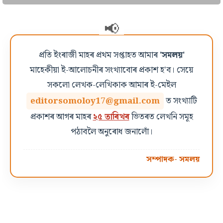
প্ৰতি ইংৰাজী মাহৰ প্ৰথম সপ্তাহত আমাৰ
'সমলয়'
মাহেকীয়া ই-আলোচনীৰ সংখ্যাবোৰ প্ৰকাশ হ'ব। সেয়ে
সকলো লেখক-লেখিকাক আমাৰ ই-মেইল
editorsomoloy17@gmail.com
ত সংখ্যাটি
প্ৰকাশৰ আগৰ মাহৰ
২৫ তাৰিখৰ
ভিতৰত লেখনি সমূহ
পঠাবলৈ অনুৰোধ জনালোঁ।
সম্পাদক- সমলয়