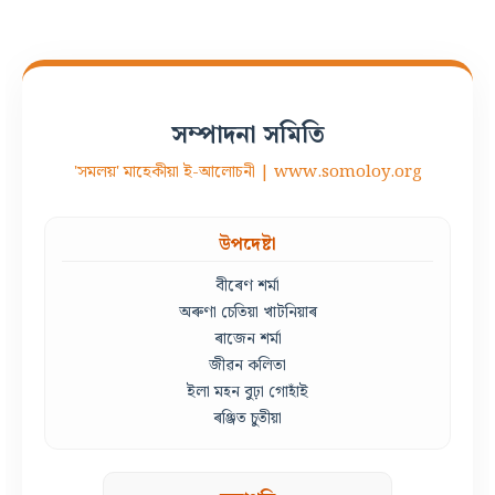
সম্পাদনা সমিতি
'সমলয়' মাহেকীয়া ই-আলোচনী | www.somoloy.org
উপদেষ্টা
বীৰেণ শৰ্মা
অৰুণা চেতিয়া খাটনিয়াৰ
ৰাজেন শৰ্মা
জীৱন কলিতা
ইলা মহন বুঢ়া গোহাঁই
ৰঞ্জিত চুতীয়া