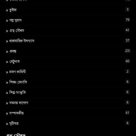
3
কুইজ
79
গল্প সুবাস
41
গ্ৰন্থ স‍ৌৰভ
37
ধাৰাবাহিক উপন্যাস
237
প্ৰবন্ধ
60
বেটুপাত
2
ভ্ৰমণ কাহিনী
6
শ‍িক্ষা জ্য‍োত‍ি
6
শিপ্প-সংস্কৃতি
6
সমলয় দাপোণ
61
সম্পাদকীয়
6
সূচীপত্ৰ