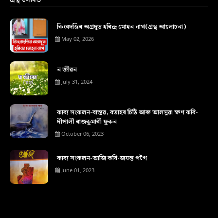
গ্ৰন্থ সৌৰভ
কিংবদন্তিৰ অগ্ৰদূত হৰিন্দ্ৰ মোহন নাথ(গ্ৰন্থ আলোচনা)
May 02, 2026
ন জীৱন
July 31, 2024
কাব্য সংকলন-বাস্তৱ, বতাহৰ চিঠি আৰু আলসুৱা ক্ষণ কবি-
দীপালী ৰাজকুমাৰী ফুকন
October 06, 2023
কাব্য সংকলন-আজি কবি-জয়ন্ত গগৈ
June 01, 2023