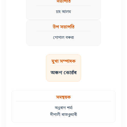
সভাপতি
চাহ আলম
উপ সভাপতি
গোপাল বৰুৱা
মুখ্য সম্পাদক
অৰুণ কোৱঁৰ
সমন্বয়ক
অনুৰাগ শৰ্মা
দীপালী ৰাজকুমাৰী