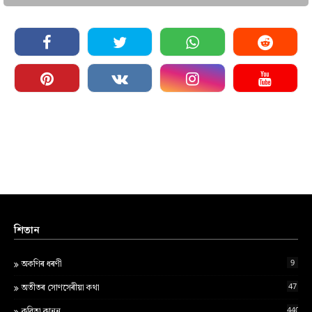
শিতান
9
অকণিৰ ধৰণী
47
অতীতৰ সোণসেৰীয়া কথা
440
কবিতা কানন