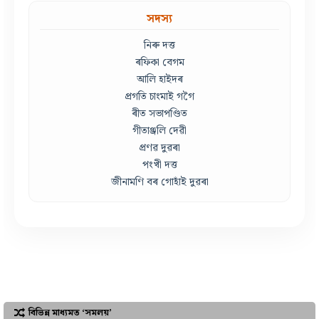
সদস্য
নিৰু দত্ত
ৰফিকা বেগম
আলি হাইদৰ
প্ৰগতি চাংমাই গগৈ
ৰীত সভাপণ্ডিত
গীতাঞ্জলি দেৱী
প্ৰণৱ দুৱৰা
পংখী দত্ত
জীনামণি বৰ গোহাঁই দুৱৰা
বিভিন্ন মাধ্যমত ‘সমলয়’