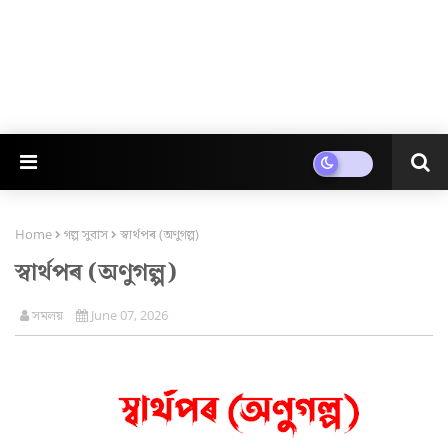
Home
গল্প সুবাস
স্বাৰ্থপৰ (অণুগল্প)
স্বাৰ্থপৰ (অণুগল্প)
সমলয়
June 07, 2026