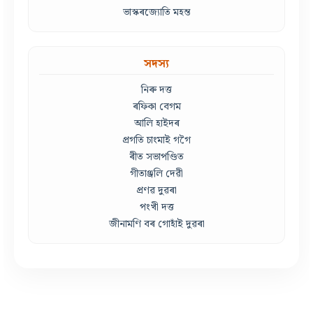
ভাস্কৰজ্যোতি মহন্ত
সদস্য
নিৰু দত্ত
ৰফিকা বেগম
আলি হাইদৰ
প্ৰগতি চাংমাই গগৈ
ৰীত সভাপণ্ডিত
গীতাঞ্জলি দেৱী
প্ৰণৱ দুৱৰা
পংখী দত্ত
জীনামণি বৰ গোহাঁই দুৱৰা