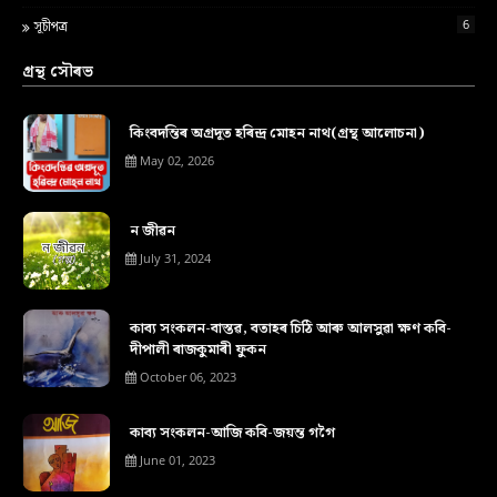
6
সূচীপত্ৰ
গ্ৰন্থ সৌৰভ
কিংবদন্তিৰ অগ্ৰদূত হৰিন্দ্ৰ মোহন নাথ(গ্ৰন্থ আলোচনা)
May 02, 2026
ন জীৱন
July 31, 2024
কাব্য সংকলন-বাস্তৱ, বতাহৰ চিঠি আৰু আলসুৱা ক্ষণ কবি-
দীপালী ৰাজকুমাৰী ফুকন
October 06, 2023
কাব্য সংকলন-আজি কবি-জয়ন্ত গগৈ
June 01, 2023