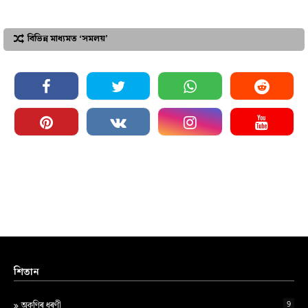
বিভিন্ন মাধ্যমত ‘সমলয়’
শিতান
9
অকণিৰ ধৰণী