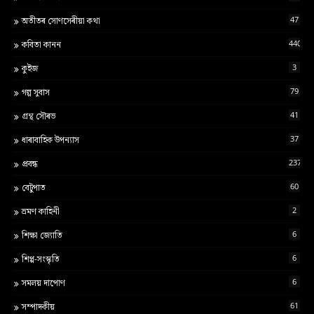
47
অতীতৰ সোণসেৰীয়া কথা
440
কবিতা কানন
3
কুইজ
79
গল্প সুবাস
41
গ্ৰন্থ স‍ৌৰভ
37
ধাৰাবাহিক উপন্যাস
237
প্ৰবন্ধ
60
বেটুপাত
2
ভ্ৰমণ কাহিনী
6
শ‍িক্ষা জ্য‍োত‍ি
6
শিপ্প-সংস্কৃতি
6
সমলয় দাপোণ
61
সম্পাদকীয়