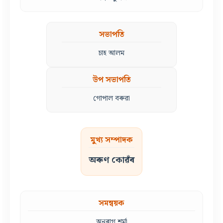
সভাপতি
চাহ আলম
উপ সভাপতি
গোপাল বৰুৱা
মুখ্য সম্পাদক
অৰুণ কোৱঁৰ
সমন্বয়ক
অনুৰাগ শৰ্মা