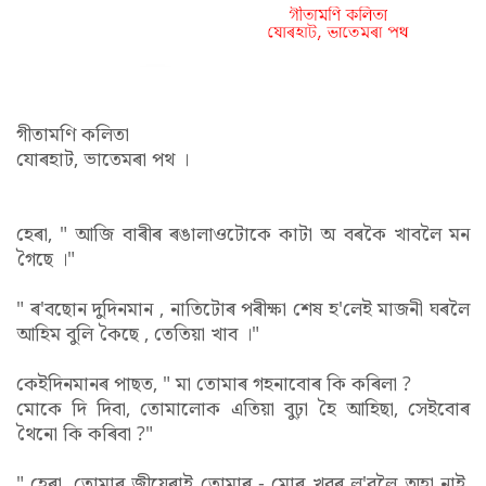
গীতামণি কলিতা
যোৰহাট, ভাতেমৰা পথ ।
হেৰা, " আজি বাৰীৰ ৰঙালাওটোকে কাটা অ বৰকৈ খাবলৈ মন
গৈছে ।"
" ৰ'বছোন দুদিনমান , নাতিটোৰ পৰীক্ষা শেষ হ'লেই মাজনী ঘৰলৈ
আহিম বুলি কৈছে , তেতিয়া খাব ।"
কেইদিনমানৰ পাছত, " মা তোমাৰ গহনাবোৰ কি কৰিলা ?
মোকে দি দিবা, তোমালোক এতিয়া বুঢ়া হৈ আহিছা, সেইবোৰ
থৈনো কি কৰিবা ?"
" হেৰা, তোমাৰ জীয়েৰাই তোমাৰ - মোৰ খবৰ ল'বলৈ অহা নাই,