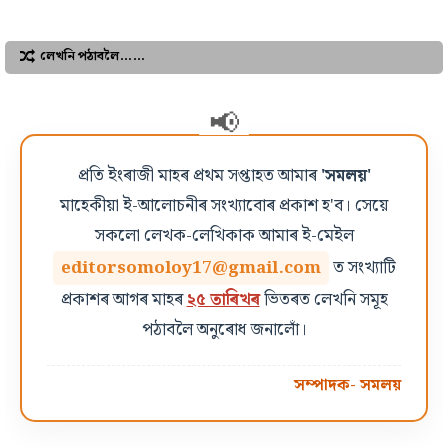
লেখনি পঠাবলৈ……
প্ৰতি ইংৰাজী মাহৰ প্ৰথম সপ্তাহত আমাৰ
'সমলয়'
মাহেকীয়া ই-আলোচনীৰ সংখ্যাবোৰ প্ৰকাশ হ'ব। সেয়ে
সকলো লেখক-লেখিকাক আমাৰ ই-মেইল
editorsomoloy17@gmail.com
ত সংখ্যাটি
প্ৰকাশৰ আগৰ মাহৰ
২৫ তাৰিখৰ
ভিতৰত লেখনি সমূহ
পঠাবলৈ অনুৰোধ জনালোঁ।
সম্পাদক- সমলয়