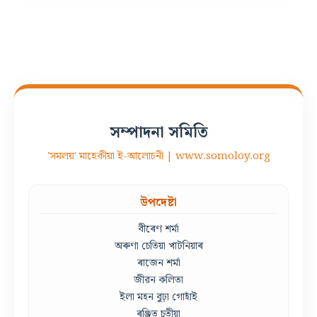
সম্পাদনা সমিতি
'সমলয়' মাহেকীয়া ই-আলোচনী | www.somoloy.org
উপদেষ্টা
বীৰেণ শৰ্মা
অৰুণা চেতিয়া খাটনিয়াৰ
ৰাজেন শৰ্মা
জীৱন কলিতা
ইলা মহন বুঢ়া গোহাঁই
ৰঞ্জিত চুতীয়া