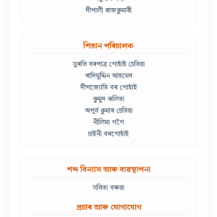
দীপালী ৰাজকুমাৰী
শিতান পৰিচালক
সুৰভি বৰপাত্ৰ গোহাঁই চেতিয়া
খাদিমুদ্দিন আহমেদ
দীপজ্যোতি বৰ গোহাঁই
কুমুদ কলিতা
অপূৰ্ব কুমাৰ চেতিয়া
নীলিমা গগৈ
চাইনী বৰগোহাঁই
শব্দ বিন্যাস আৰু ব্যৱস্থাপনা
সবিতা বৰুৱা
প্ৰচাৰ আৰু যোগাযোগ